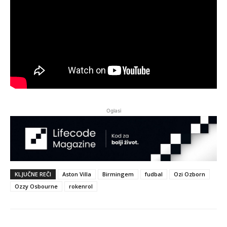
Oglasi
KLJUČNE REČI
Aston Villa
Birmingem
fudbal
Ozi Ozborn
Ozzy Osbourne
rokenrol