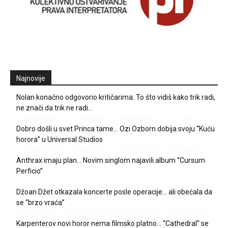
Najnovije
Nolan konačno odgovorio kritičarima: To što vidiš kako trik radi,
ne znači da trik ne radi…
Dobro došli u svet Princa tame… Ozi Ozborn dobija svoju “Kuću
horora” u Universal Studios
Anthrax imaju plan… Novim singlom najavili album “Cursum
Perficio”
Džoan Džet otkazala koncerte posle operacije… ali obećala da
se “brzo vraća”
Karpenterov novi horor nema filmsko platno… “Cathedral” se