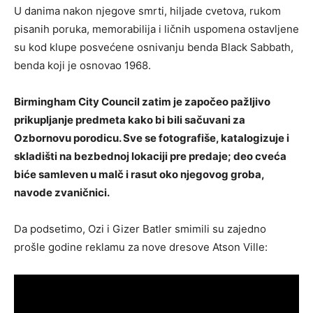
U danima nakon njegove smrti, hiljade cvetova, rukom
pisanih poruka, memorabilija i ličnih uspomena ostavljene
su kod klupe posvećene osnivanju benda Black Sabbath,
benda koji je osnovao 1968.
Birmingham City Council zatim je započeo pažljivo
prikupljanje predmeta kako bi bili sačuvani za
Ozbornovu porodicu. Sve se fotografiše, katalogizuje i
skladišti na bezbednoj lokaciji pre predaje; deo cveća
biće samleven u malč i rasut oko njegovog groba,
navode zvaničnici.
Da podsetimo, Ozi i Gizer Batler smimili su zajedno
prošle godine reklamu za nove dresove Atson Ville: