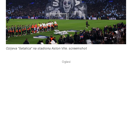
Ozijeva "šetalica" na stadionu Aston Vile. screemshot
Oglasi