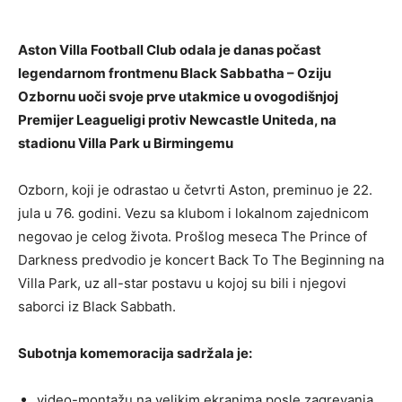
Aston Villa Football Club odala je danas počast
legendarnom frontmenu Black Sabbatha – Oziju
Ozbornu uoči svoje prve utakmice u ovogodišnjoj
Premijer Leagueligi protiv Newcastle Uniteda, na
stadionu Villa Park u Birmingemu
Ozborn, koji je odrastao u četvrti Aston, preminuo je 22.
jula u 76. godini. Vezu sa klubom i lokalnom zajednicom
negovao je celog života. Prošlog meseca The Prince of
Darkness predvodio je koncert Back To The Beginning na
Villa Park, uz all-star postavu u kojoj su bili i njegovi
saborci iz Black Sabbath.
Subotnja komemoracija sadržala je:
video-montažu na velikim ekranima posle zagrevanja