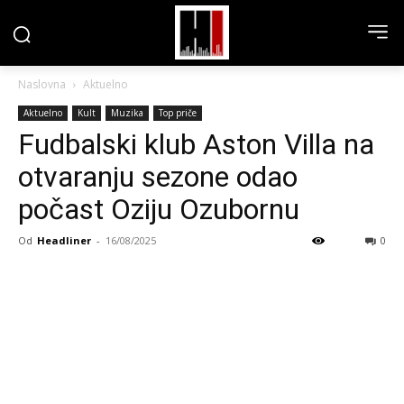
Naslovna
Aktuelno
Aktuelno
Kult
Muzika
Top priče
Fudbalski klub Aston Villa na
otvaranju sezone odao
počast Oziju Ozubornu
Od
Headliner
-
16/08/2025
0