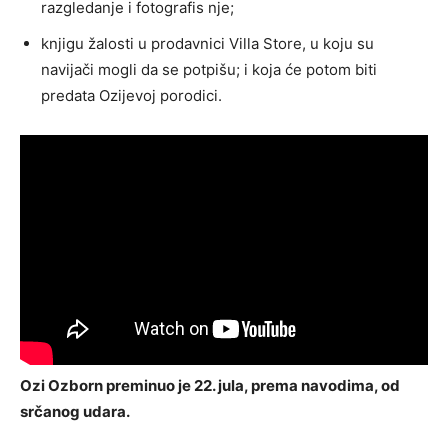
razgledanje i fotografis nje;
knjigu žalosti u prodavnici Villa Store, u koju su
navijači mogli da se potpišu; i koja će potom biti
predata Ozijevoj porodici.
Ozi Ozborn preminuo je 22. jula, prema navodima, od
srčanog udara.