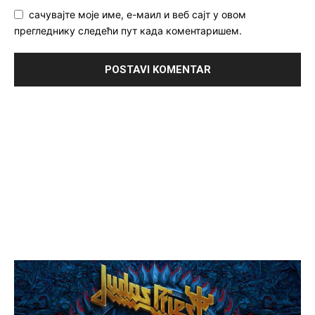
сачувајте моје име, е-маил и веб сајт у овом
прегледнику следећи пут када коментаришем.