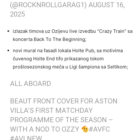
(@ROCKNROLLGARAG1)
AUGUST 16,
2025
izlazak timova uz Ozijevu live izvedbu “Crazy Train” sa
koncerta Back To The Beginning;
novi mural na fasadi lokala Holte Pub, sa motivima
čuvenog Holte End tifo prikazanog tokom
prošlosezonskog meča u Ligi šampiona sa Seltikom;
ALL ABOARD
BEAUT FRONT COVER FOR ASTON
VILLA’S FIRST MATCHDAY
PROGRAMME OF THE SEASON –
WITH A NOD TO OZZY
#AVFC
#AVLNEW