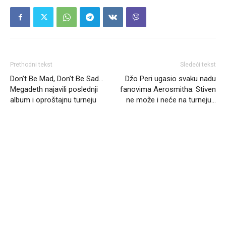
Prethodni tekst
Sledeći tekst
Don’t Be Mad, Don’t Be Sad…
Džo Peri ugasio svaku nadu
Megadeth najavili poslednji
fanovima Aerosmitha: Stiven
album i oproštajnu turneju
ne može i neće na turneju…
Headliner