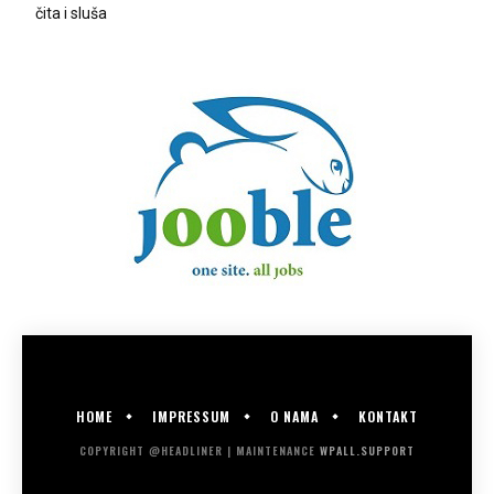
čita i sluša
HOME
IMPRESSUM
O NAMA
KONTAKT
COPYRIGHT @HEADLINER | MAINTENANCE
WPALL.SUPPORT