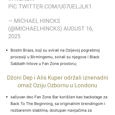
PIC.TWITTER.COM/U07UELJLK1
— MICHAEL HINCKS
(@MICHAELHINCKS)
AUGUST 16,
2025
Bostin Brass, koji su svirali na Ozijevoj pogrebnoj
procesiji u Birmingemu, svirali su njegove i Black
Sabbath hitove u Fan Zone prostoru;
Džoni Dep i Alis Kuper održali iznenadni
omaž Oziju Ozbornu u Londonu
sačuvan deo Fan Zone Bar korišćen kao backstage za
Back To The Beginning, sa originalnim brendingom i
rezbarenim stablima, dostupan navijačima za