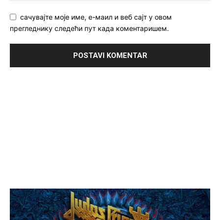
сачувајте моје име, е-маил и веб сајт у овом
прегледнику следећи пут када коментаришем.