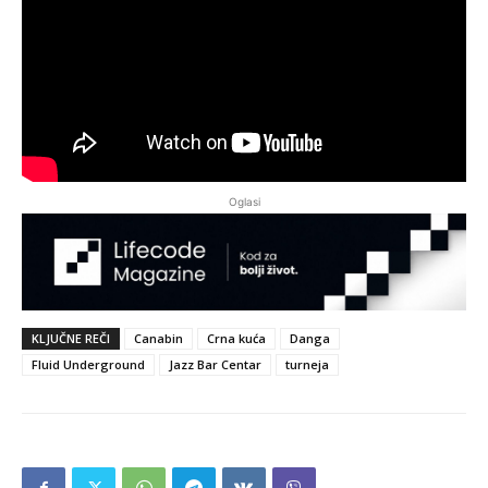
Oglasi
KLJUČNE REČI
Canabin
Crna kuća
Danga
Fluid Underground
Jazz Bar Centar
turneja