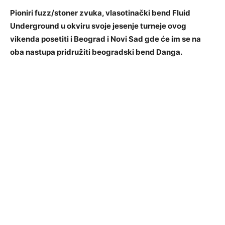
Pioniri fuzz/stoner zvuka, vlasotinački bend Fluid
Underground u okviru svoje jesenje turneje ovog
vikenda posetiti i Beograd i Novi Sad gde će im se na
oba nastupa pridružiti beogradski bend Danga.