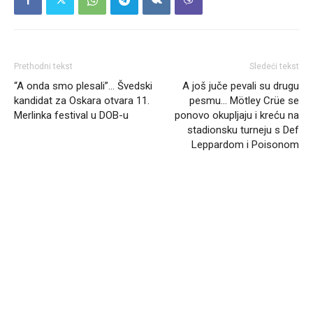
Prethodni tekst
Sledeći tekst
“A onda smo plesali”… Švedski
A još juče pevali su drugu
kandidat za Oskara otvara 11.
pesmu… Mötley Crüe se
Merlinka festival u DOB-u
ponovo okupljaju i kreću na
stadionsku turneju s Def
Leppardom i Poisonom
Headliner.rs
http://Headliner.rs