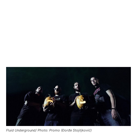
Fluid Underground/ Photo: Promo (Đorđe Stojiljković)