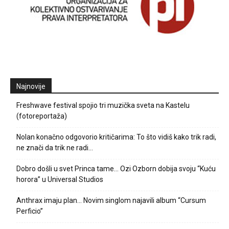
Najnovije
Freshwave festival spojio tri muzička sveta na Kastelu
(fotoreportaža)
Nolan konačno odgovorio kritičarima: To što vidiš kako trik radi,
ne znači da trik ne radi…
Dobro došli u svet Princa tame… Ozi Ozborn dobija svoju “Kuću
horora” u Universal Studios
Anthrax imaju plan… Novim singlom najavili album “Cursum
Perficio”