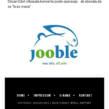
Džoan Džet otkazala koncerte posle operacije… ali obećala da
se “brzo vraća”
HOME
IMPRESSUM
O NAMA
KONTAKT
COPYRIGHT @HEADLINER | MAINTENANCE
WPALL.SUPPORT