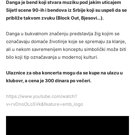
Danga je bend koji stvara muziku pod jakim uticajem
Sijetl scene 90-ih i bendova iz Srbije koji su uspeli da se
približe takvom zvuku (Block Out, Bjesovi…).
Danga u bukvalnom značenju predstavlja žig kojim se
označavaju domaće životinje koje se spremaju za klanje,
ali u nekom savremenijem konceptu simbolički može biti
bilo koji tip označavanja u modernoj kulturi.
Ulaznice za oba koncerta mogu da se kupe na ulazu u
klubovr, a cena je 300 dinara po večeri.
https://www.youtube.com/watch?
v=rvDnoOLoSVk&feature=emb_logo