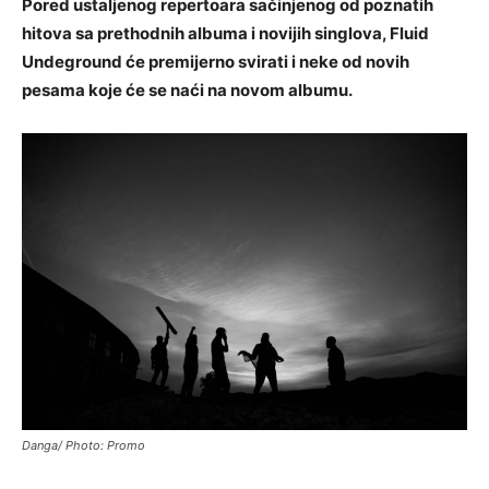
Pored ustaljenog repertoara sačinjenog od poznatih
hitova sa prethodnih albuma i novijih singlova, Fluid
Undeground će premijerno svirati i neke od novih
pesama koje će se naći na novom albumu.
Danga/ Photo: Promo