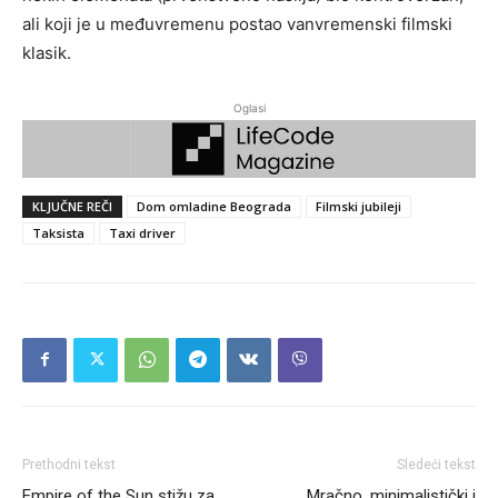
ali koji je u međuvremenu postao vanvremenski filmski
klasik.
Oglasi
KLJUČNE REČI
Dom omladine Beograda
Filmski jubileji
Taksista
Taxi driver
Prethodni tekst
Sledeći tekst
Empire of the Sun stižu za
Mračno, minimalistički i