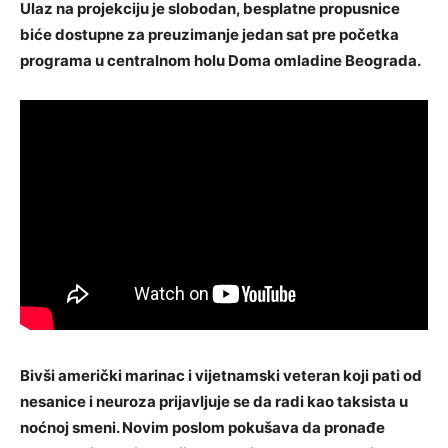
Ulaz na projekciju je slobodan, besplatne propusnice
biće dostupne za preuzimanje jedan sat pre početka
programa u centralnom holu Doma omladine Beograda.
Bivši američki marinac i vijetnamski veteran koji pati od
nesanice i neuroza prijavljuje se da radi kao taksista u
noćnoj smeni. Novim poslom pokušava da pronađe