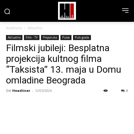
Naslovna
Aktuelno
Aktuelno
Film - TV
Preporuka
Pulse
Puls grada
Filmski jubileji: Besplatna
projekcija kultnog filma
“Taksista” 13. maja u Domu
omladine Beograda
Od
Headliner
-
12/05/2026
0