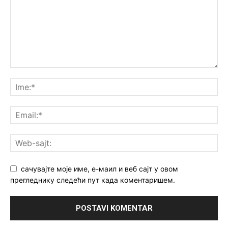
сачувајте моје име, е-маил и веб сајт у овом
прегледнику следећи пут када коментаришем.