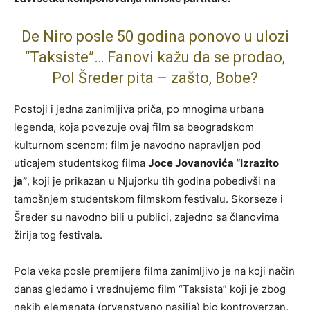
De Niro posle 50 godina ponovo u ulozi
“Taksiste”… Fanovi kažu da se prodao,
Pol Šreder pita – zašto, Bobe?
Postoji i jedna zanimljiva priča, po mnogima urbana
legenda, koja povezuje ovaj film sa beogradskom
kulturnom scenom: film je navodno napravljen pod
uticajem studentskog filma
Joce Jovanovića “Izrazito
ja”
, koji je prikazan u Njujorku tih godina pobedivši na
tamošnjem studentskom filmskom festivalu. Skorseze i
Šreder su navodno bili u publici, zajedno sa članovima
žirija tog festivala.
Pola veka posle premijere filma zanimljivo je na koji način
danas gledamo i vrednujemo film “Taksista” koji je zbog
nekih elemenata (prvenstveno nasilja) bio kontroverzan,