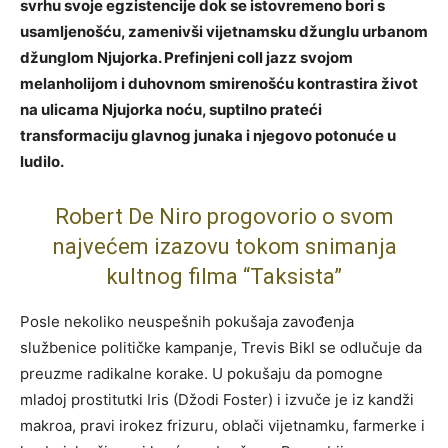
svrhu svoje egzistencije dok se istovremeno bori s
usamljenošću, zamenivši vijetnamsku džunglu urbanom
džunglom Njujorka. Prefinjeni coll jazz svojom
melanholijom i duhovnom smirenošću kontrastira život
na ulicama Njujorka noću, suptilno prateći
transformaciju glavnog junaka i njegovo potonuće u
ludilo.
Robert De Niro progovorio o svom
najvećem izazovu tokom snimanja
kultnog filma “Taksista”
Posle nekoliko neuspešnih pokušaja zavođenja
službenice političke kampanje, Trevis Bikl se odlučuje da
preuzme radikalne korake. U pokušaju da pomogne
mladoj prostitutki Iris (Džodi Foster) i izvuče je iz kandži
makroa, pravi irokez frizuru, oblači vijetnamku, farmerke i