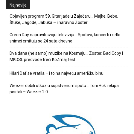
Najnovije
Objavljen program 59. Gitarijade u Zaječaru… Majke, Bebe,
Štuke, Jagode, Jabuka – i naravno Zoster
Green Day napravili svoju televiziju… Spotovi, koncerti i retki
snimci emituju se 24 sata dnevno
Dva dana (ne samo) muzike na Kosmaju… Zoster, Bad Copy i
MKDSL predvode treći KoZmaj fest
Hilari Daf se vratila – i to na najveću američku binu
Weezer dobili otkaz u sopstvenom spotu… Toni Hok i ekipa
postali – Weezer 2.0