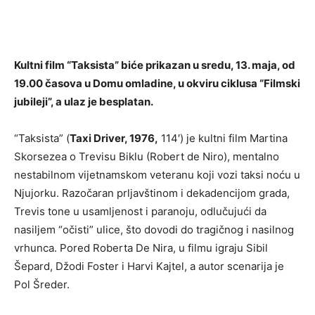
Kultni film “Taksista” biće prikazan u sredu, 13. maja, od
19.00 časova u Domu omladine, u okviru ciklusa “Filmski
jubileji”, a ulaz je besplatan.
“Taksista” (
Taxi Driver, 1976,
114′) je kultni film Martina
Skorsezea o Trevisu Biklu (Robert de Niro), mentalno
nestabilnom vijetnamskom veteranu koji vozi taksi noću u
Njujorku. Razočaran prljavštinom i dekadencijom grada,
Trevis tone u usamljenost i paranoju, odlučujući da
nasiljem “očisti” ulice, što dovodi do tragičnog i nasilnog
vrhunca. Pored Roberta De Nira, u filmu igraju Sibil
Šepard, Džodi Foster i Harvi Kajtel, a autor scenarija je
Pol Šreder.