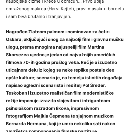
kaubojske čizme i kreće u obračun… Prvo ubija
omraženog makroa (Harvi Kejtel), pravi masakr u bordelu
i sam biva brutalno izranjavljen.
Nagrađen Zlatnom palmom i nominovan za četiri
Oskara, uključujući onog za najbolji film i glavnu mušku
ulogu, prema mnogima najuspeliji film Martina
Skorsezea ujedno je jedan od najvažnijih američkih
filmova 70-ih godina prošlog veka. Reč je o izuzetno
uticajnom delu iz kojeg su neke replike postale deo
opšte kulture; scenario je, na temelju istinitih događaja
napisao ugledni scenarista i reditelj Pol Šreder.
Teskoban i izuzetno realističan film modernističke
režije imponuje izrazito slojevitom i intrigantnom
psihološkom razradom likova, impresivnom
fotografijom Majkla Čepmena te sjajnom muzikom
Bernarda Hermana, koji je umro nekoliko sati nakon
završetka komponovanja filmske partiture.