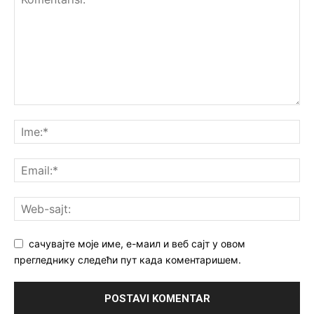
сачувајте моје име, е-маил и веб сајт у овом
прегледнику следећи пут када коментаришем.