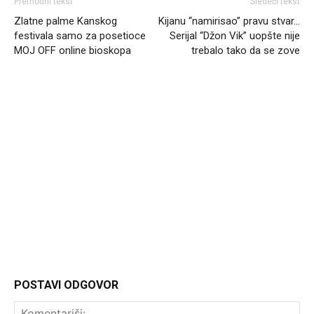
Prethodni tekst
Sledeći tekst
Zlatne palme Kanskog
Kijanu “namirisao” pravu stvar…
festivala samo za posetioce
Serijal “Džon Vik” uopšte nije
MOJ OFF online bioskopa
trebalo tako da se zove
Headliner.rs
http://Headliner.rs
POSTAVI ODGOVOR