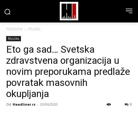
Naslovna
Muzika
Muzika
Eto ga sad… Svetska
zdravstvena organizacija u
novim preporukama predlaže
povratak masovnih
okupljanja
Od
Headliner.rs
-
03/06/2020
0