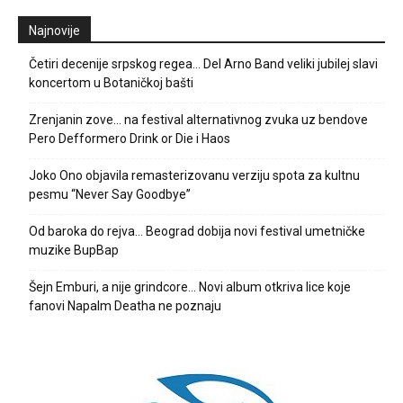
Najnovije
Četiri decenije srpskog regea… Del Arno Band veliki jubilej slavi
koncertom u Botaničkoj bašti
Zrenjanin zove… na festival alternativnog zvuka uz bendove
Pero Defformero Drink or Die i Haos
Joko Ono objavila remasterizovanu verziju spota za kultnu
pesmu “Never Say Goodbye”
Od baroka do rejva… Beograd dobija novi festival umetničke
muzike BupBap
Šejn Emburi, a nije grindcore… Novi album otkriva lice koje
fanovi Napalm Deatha ne poznaju