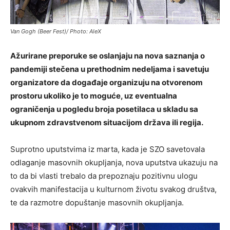
Van Gogh (Beer Fest)/ Photo: AleX
Ažurirane preporuke se oslanjaju na nova saznanja o
pandemiji stečena u prethodnim nedeljama i savetuju
organizatore da događaje organizuju na otvorenom
prostoru ukoliko je to moguće, uz eventualna
ograničenja u pogledu broja posetilaca u skladu sa
ukupnom zdravstvenom situacijom država ili regija.
Suprotno uputstvima iz marta, kada je SZO savetovala
odlaganje masovnih okupljanja, nova uputstva ukazuju na
to da bi vlasti trebalo da prepoznaju pozitivnu ulogu
ovakvih manifestacija u kulturnom životu svakog društva,
te da razmotre dopuštanje masovnih okupljanja.