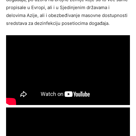
propisale u Evropi, ali i u Sjedinjenim državama i
delovima Azije, ali i obezbeđivanje masovne dostupnosti
sredstava za dezinfekciju posetiocima događaja.