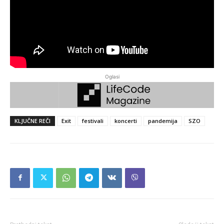
Oglasi
KLJUČNE REČI
Exit
festivali
koncerti
pandemija
SZO