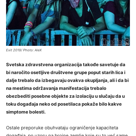
Exit 2019/ Photo: AleX
Svetska zdravstvena organizacija takođe savetuje da
bi naročito osetljive društvene grupe poput starih lica i
dalje trebalo da izbegavaju ovakva okupljanja, ali i da bi
na mestima održavanja manifestacija trebalo
obezbediti posebne objekte za izolaciju u slučaju da u
toku događaja neko od posetilaca pokaže bilo kakve
simptome bolesti.
Ostale preporuke obuhvataju ograničenje kapaciteta
događaja, po uzoru na brojne zemlje koje su to već same