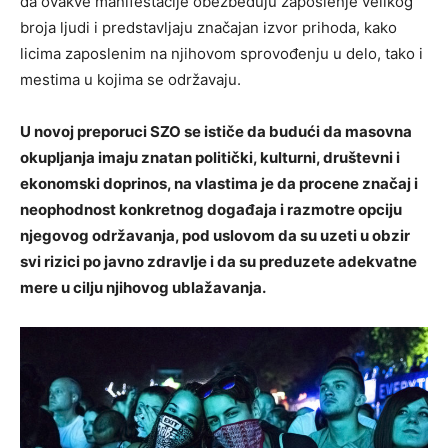
da ovakve manifestacije obezbeđuju zaposlenje velikog
broja ljudi i predstavljaju značajan izvor prihoda, kako
licima zaposlenim na njihovom sprovođenju u delo, tako i
mestima u kojima se održavaju.
U novoj preporuci SZO se ističe da budući da masovna
okupljanja imaju znatan politički, kulturni, društevni i
ekonomski doprinos, na vlastima je da procene značaj i
neophodnost konkretnog događaja i razmotre opciju
njegovog održavanja, pod uslovom da su uzeti u obzir
svi rizici po javno zdravlje i da su preduzete adekvatne
mere u cilju njihovog ublažavanja.