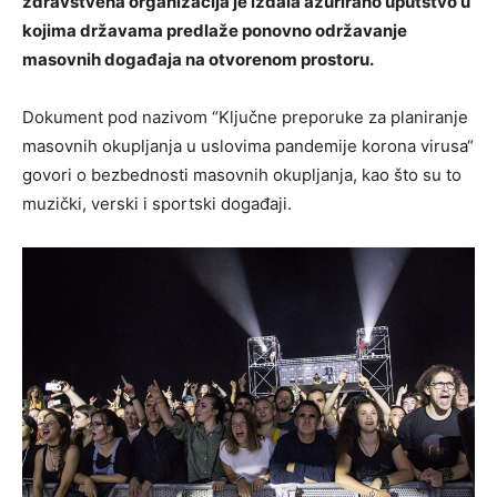
zdravstvena organizacija je izdala ažurirano uputstvo u
kojima državama predlaže ponovno održavanje
masovnih događaja na otvorenom prostoru.
Dokument pod nazivom “Ključne preporuke za planiranje
masovnih okupljanja u uslovima pandemije korona virusa“
govori o bezbednosti masovnih okupljanja, kao što su to
muzički, verski i sportski događaji.