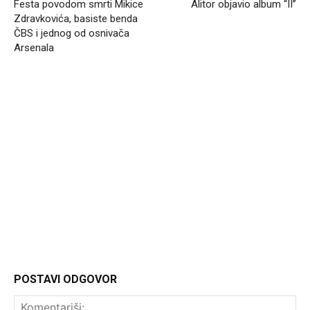
Festa povodom smrti Mikice
Alitor objavio album “II”
Zdravkovića, basiste benda
ČBS i jednog od osnivača
Arsenala
Headliner.rs
http://Headliner.rs
POSTAVI ODGOVOR