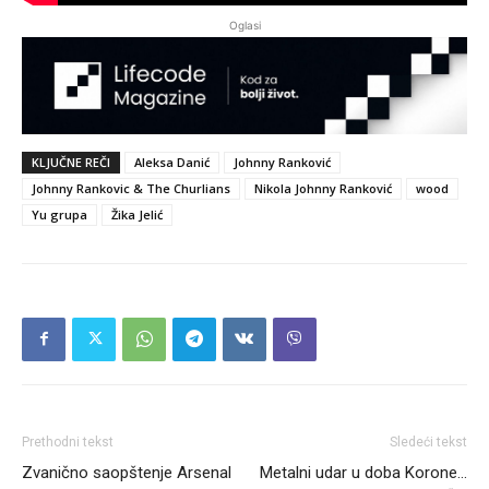
Oglasi
KLJUČNE REČI
Aleksa Danić
Johnny Ranković
Johnny Rankovic & The Churlians
Nikola Johnny Ranković
wood
Yu grupa
Žika Jelić
Prethodni tekst
Sledeći tekst
Zvanično saopštenje Arsenal
Metalni udar u doba Korone…