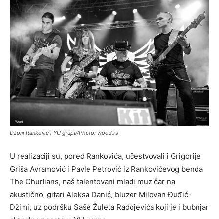
Džoni Ranković i YU grupa/Photo: wood.rs
U realizaciji su, pored Rankovića, učestvovali i Grigorije
Griša Avramović i Pavle Petrović iz Rankovićevog benda
The Churlians, naš talentovani mladi muzičar na
akustičnoj gitari Aleksa Danić, bluzer Milovan Đuđić-
Džimi, uz podršku Saše Žuleta Radojevića koji je i bubnjar