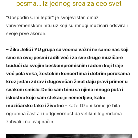
pesma… Iz jednog srca za ceo svet
“Gospodin Crni leptir” je svojevrstan omaž
vanvremenskom hitu uz koji su mnogi muzičari odsvirali
svoje prve akorde.
– Žika Jelić i YU grupa su veoma važni ne samo nas koji
smo na ovoj pesmi radili već i za sve druge muzičare
budući da svojim beskompromisnim radom koji traje
već pola veka, žestokim koncertima i dobrim porukama
kroz jedan zdrav i dugovečan život daju pravi primer u
svakom smislu. Delio sam binu sa njima mnogo puta i
iskustvo koje sam stekao je nemerljivo, kako
muzičarsko tako i životno –
kaže Džoni kome je bila
ogromna čast ali i odgovornost da velikim legendama
zahvali i na ovaj način.