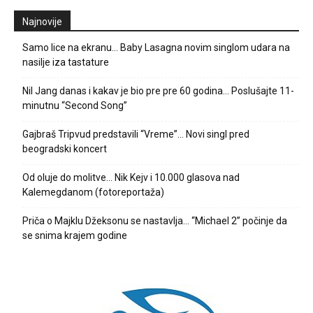
Najnovije
Samo lice na ekranu… Baby Lasagna novim singlom udara na
nasilje iza tastature
Nil Jang danas i kakav je bio pre pre 60 godina… Poslušajte 11-
minutnu “Second Song”
Gajbraš Tripvud predstavili “Vreme”… Novi singl pred
beogradski koncert
Od oluje do molitve… Nik Kejv i 10.000 glasova nad
Kalemegdanom (fotoreportaža)
Priča o Majklu Džeksonu se nastavlja… “Michael 2” počinje da
se snima krajem godine