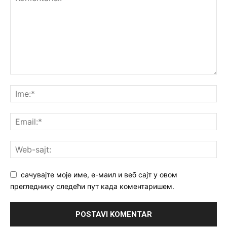
сачувајте моје име, е-маил и веб сајт у овом
прегледнику следећи пут када коментаришем.