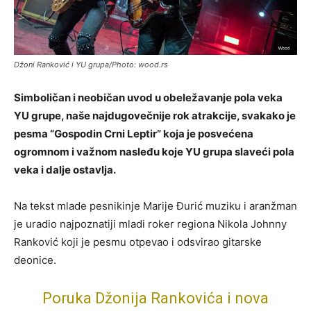
Džoni Ranković i YU grupa/Photo: wood.rs
Simboličan i neobičan uvod u obeležavanje pola veka
YU grupe, naše najdugovečnije rok atrakcije, svakako je
pesma “Gospodin Crni Leptir” koja je posvećena
ogromnom i važnom nasleđu koje YU grupa slaveći pola
veka i dalje ostavlja.
Na tekst mlade pesnikinje Marije Đurić muziku i aranžman
je uradio najpoznatiji mladi roker regiona Nikola Johnny
Ranković koji je pesmu otpevao i odsvirao gitarske
deonice.
Poruka Džonija Rankovića i nova