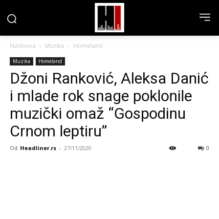
Naslovna
Muzika
Homeland
Muzika
Homeland
Džoni Ranković, Aleksa Danić
i mlade rok snage poklonile
muzički omaž “Gospodinu
Crnom leptiru”
Od
Headliner.rs
-
27/11/2020
0