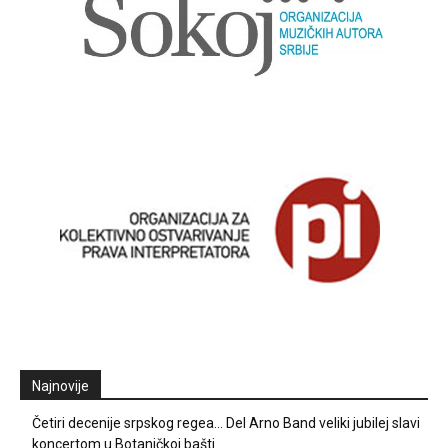
Najnovije
Četiri decenije srpskog regea… Del Arno Band veliki jubilej slavi
koncertom u Botaničkoj bašti