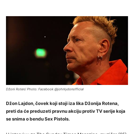
Džoni Roten/ Photo: Facebook @johnlydonofficial
Džon Lajdon, čovek koji stoji iza lika Džonija Rotena,
preti da će preduzeti pravnu akciju protiv TV serije koja
se snima o bendu Sex Pistols.