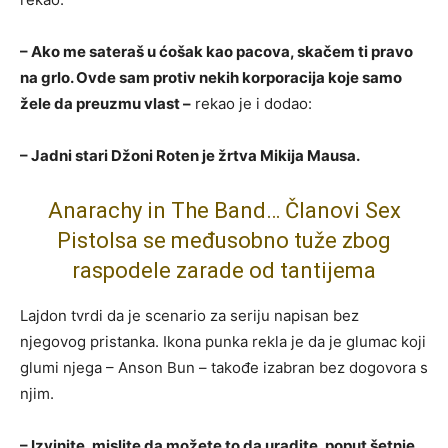
– Ako me sateraš u ćošak kao pacova, skačem ti pravo
na grlo. Ovde sam protiv nekih korporacija koje samo
žele da preuzmu vlast –
rekao je i dodao:
– Jadni stari Džoni Roten je žrtva Mikija Mausa.
Anarachy in The Band… Članovi Sex
Pistolsa se međusobno tuže zbog
raspodele zarade od tantijema
Lajdon tvrdi da je scenario za seriju napisan bez
njegovog pristanka. Ikona punka rekla je da je glumac koji
glumi njega – Anson Bun – takođe izabran bez dogovora s
njim.
– Izvinite, mislite da možete to da uradite, poput šetnje