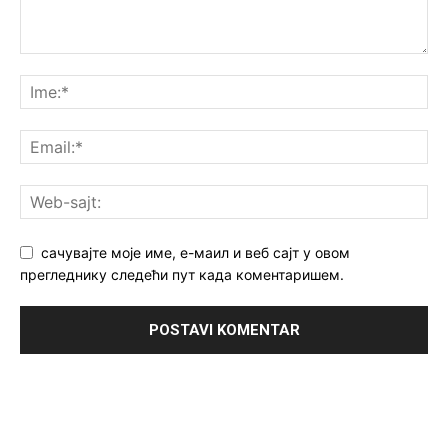
сачувајте моје име, е-маил и веб сајт у овом
прегледнику следећи пут када коментаришем.