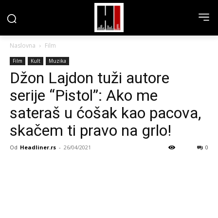
Naslovna
Film
Film
Kult
Muzika
Džon Lajdon tuži autore
serije “Pistol”: Ako me
sateraš u ćošak kao pacova,
skačem ti pravo na grlo!
Od
Headliner.rs
-
26/04/2021
0