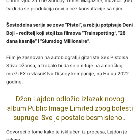
U intervjuu za The Sunday Times Magazine, muzičar (65)
tvrdi da se produkcija odvija bez konsultacije sa njim.
Šestodelna serija se zove “Pistol”, a režiju potpisuje Deni
Bojl – reditelj koji stoji iza filmova “Trainspotting”, “28
dana kasnije” i “Slumdog Millionaire”.
Film je zasnovan na autobiografiji gitariste Sex Pistolsa
Stiva Džonsa, a trebalo bi da se emituje na američkoj
mreži FX u vlasništvu Disney kompanije, na Huluu 2022.
godine.
Džon Lajdon odložio izlazak novog
album Public Image Limited zbog bolesti
supruge: Sve je postalo besmisleno…
Govoreći o tome kako je isključen iz procesa, Lajdon je
rekao: