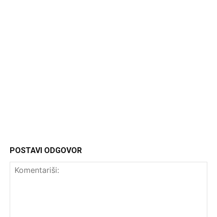
Headliner.rs
http://Headliner.rs
POSTAVI ODGOVOR