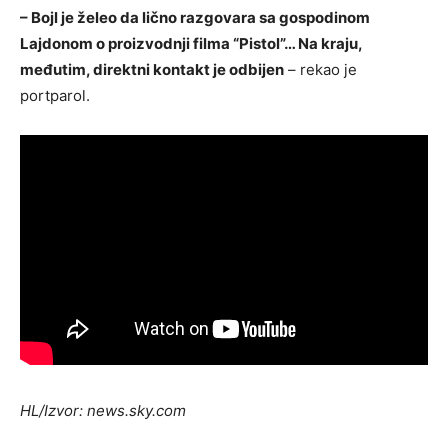
– Bojl je želeo da lično razgovara sa gospodinom
Lajdonom o proizvodnji filma “Pistol”… Na kraju,
međutim, direktni kontakt je odbijen
– rekao je
portparol.
HL/Izvor: news.sky.com