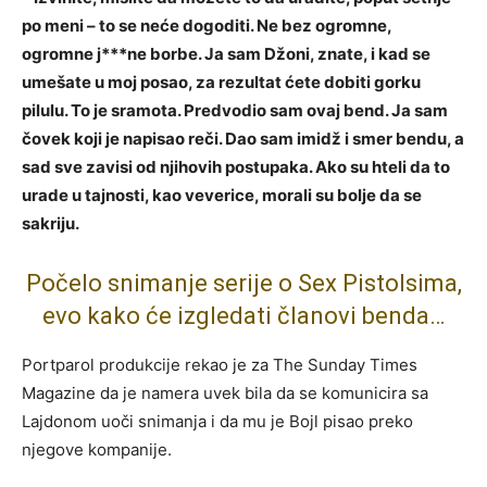
po meni – to se neće dogoditi. Ne bez ogromne,
ogromne j***ne borbe. Ja sam Džoni, znate, i kad se
umešate u moj posao, za rezultat ćete dobiti gorku
pilulu. To je sramota. Predvodio sam ovaj bend. Ja sam
čovek koji je napisao reči. Dao sam imidž i smer bendu, a
sad sve zavisi od njihovih postupaka. Ako su hteli da to
urade u tajnosti, kao veverice, morali su bolje da se
sakriju.
Počelo snimanje serije o Sex Pistolsima,
evo kako će izgledati članovi benda…
Portparol produkcije rekao je za The Sunday Times
Magazine da je namera uvek bila da se komunicira sa
Lajdonom uoči snimanja i da mu je Bojl pisao preko
njegove kompanije.