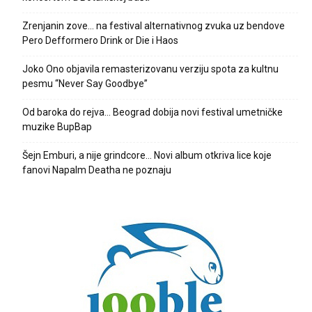
Zrenjanin zove… na festival alternativnog zvuka uz bendove
Pero Defformero Drink or Die i Haos
Joko Ono objavila remasterizovanu verziju spota za kultnu
pesmu “Never Say Goodbye”
Od baroka do rejva… Beograd dobija novi festival umetničke
muzike BupBap
Šejn Emburi, a nije grindcore… Novi album otkriva lice koje
fanovi Napalm Deatha ne poznaju