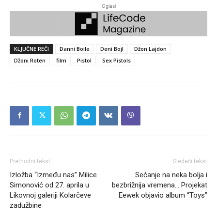
Oglasi
KLJUČNE REČI
Danni Boile
Deni Bojl
Džon Lajdon
Džoni Roten
film
Pistol
Sex Pistols
Prethodni tekst
Sledeći tekst
Izložba “Između nas” Milice
Sećanje na neka bolja i
Simonović od 27. aprila u
bezbrižnija vremena… Projekat
Likovnoj galeriji Kolarčeve
Eewek objavio album “Toys”
zadužbine