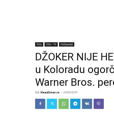
Film
Film - TV
Hollywood
DŽOKER NIJE HE
u Koloradu ogorč
Warner Bros. per
Od
Headliner.rs
-
26/09/2019