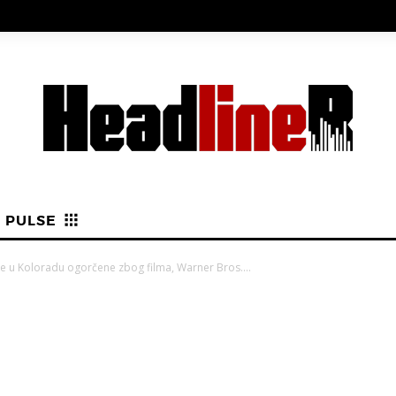
PULSE
 u Koloradu ogorčene zbog filma, Warner Bros....