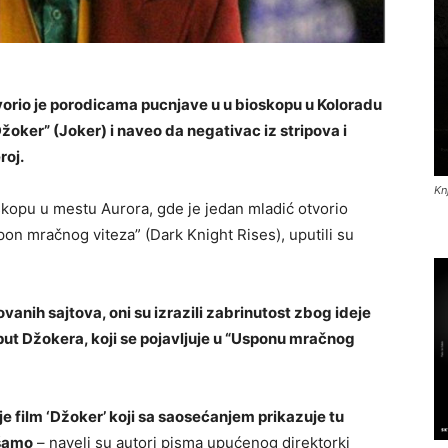
vorio je porodicama pucnjave u u bioskopu u Koloradu
Džoker” (Joker) i naveo da negativac iz stripova i
roj.
Kn
skopu u mestu Aurora, gde je jedan mladić otvorio
on mračnog viteza” (Dark Knight Rises), uputili su
ovanih sajtova, oni su izrazili zabrinutost zbog ideje
oput Džokera, koji se pojavljuje u “Usponu mračnog
e film ‘Džoker’ koji sa saosećanjem prikazuje tu
ešamo
– naveli su autori pisma upućenog direktorki