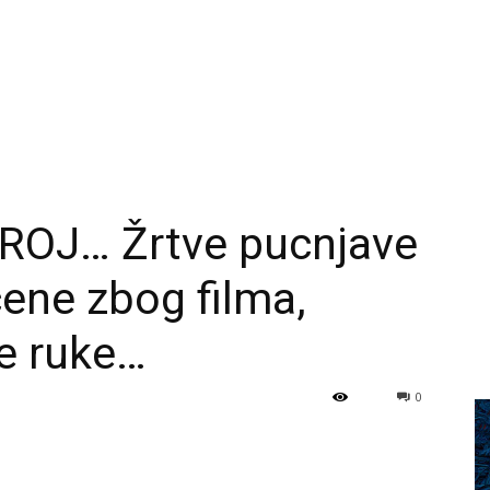
ROJ… Žrtve pucnjave
ene zbog filma,
e ruke…
0