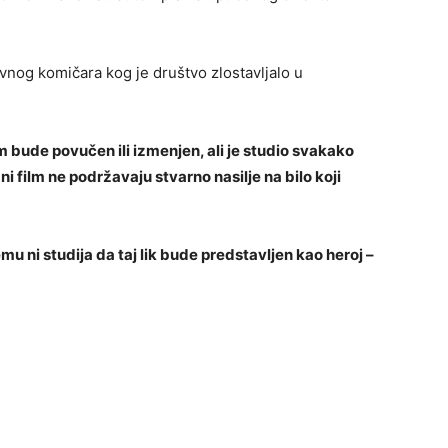
ivnog komičara kog je društvo zlostavljalo u
im bude povučen ili izmenjen, ali je studio svakako
ni film ne podržavaju stvarno nasilje na bilo koji
jemu ni studija da taj lik bude predstavljen kao heroj –