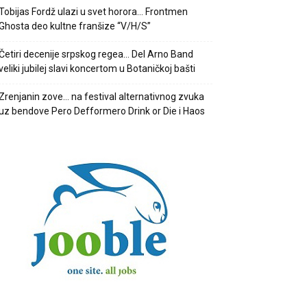
Tobijas Fordž ulazi u svet horora… Frontmen
Ghosta deo kultne franšize “V/H/S”
Četiri decenije srpskog regea… Del Arno Band
veliki jubilej slavi koncertom u Botaničkoj bašti
Zrenjanin zove… na festival alternativnog zvuka
uz bendove Pero Defformero Drink or Die i Haos