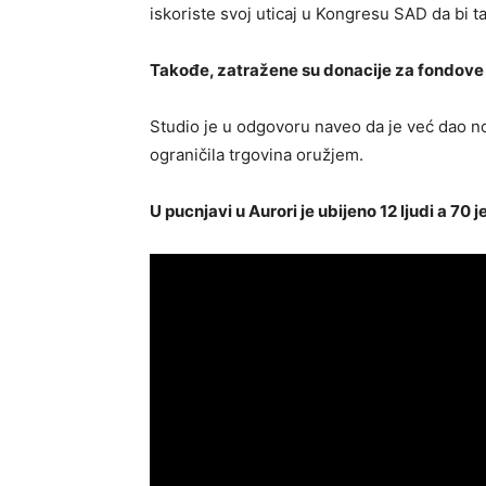
iskoriste svoj uticaj u Kongresu SAD da bi t
Takođe, zatražene su donacije za fondov
Studio je u odgovoru naveo da je već dao n
ograničila trgovina oružjem.
U pucnjavi u Aurori je ubijeno 12 ljudi a 70 j