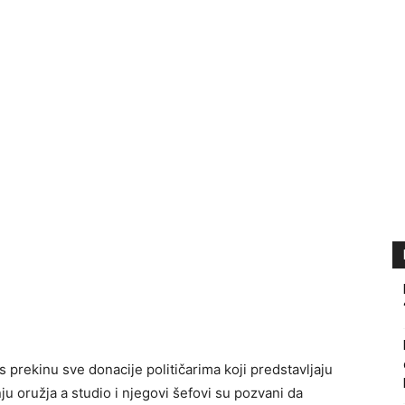
 prekinu sve donacije političarima koji predstavljaju
 oružja a studio i njegovi šefovi su pozvani da