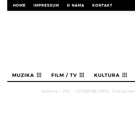
HOME
IMPRESSUM
O NAMA
KONTAKT
MUZIKA
FILM / TV
KULTURA
Naslovna
Film
DŽOKER NIJE HEROJ… Žrtve pucnjave