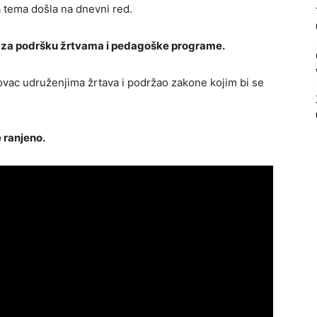
a tema došla na dnevni red.
e za podršku žrtvama i pedagoške programe.
ovac udruženjima žrtava i podržao zakone kojim bi se
e ranjeno.