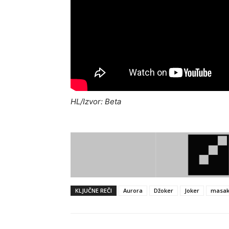
HL/Izvor: Beta
KLJUČNE REČI
Aurora
Džoker
Joker
masak