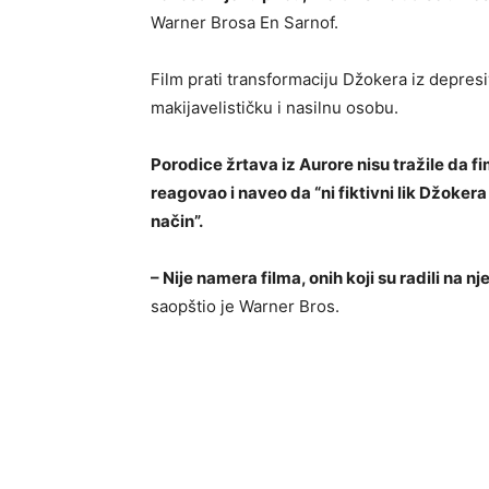
Warner Brosa En Sarnof.
Film prati transformaciju Džokera iz depres
makijavelističku i nasilnu osobu.
Porodice žrtava iz Aurore nisu tražile da f
reagovao i naveo da “ni fiktivni lik Džokera 
način”.
– Nije namera filma, onih koji su radili na n
saopštio je Warner Bros.