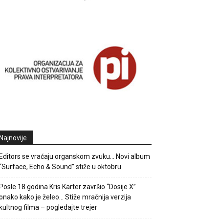
Najnovije
Editors se vraćaju organskom zvuku… Novi album
“Surface, Echo & Sound” stiže u oktobru
Posle 18 godina Kris Karter završio “Dosije X”
onako kako je želeo… Stiže mračnija verzija
kultnog filma – pogledajte trejer