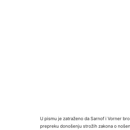
U pismu je zatraženo da Sarnof i Vorner bros
prepreku donošenju strožih zakona o nošenju