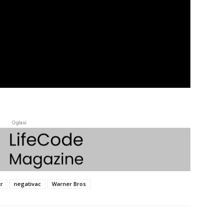
Oglasi
r
negativac
Warner Bros