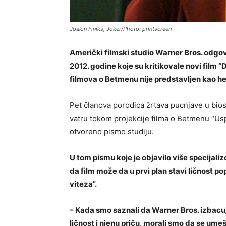
Joakin Finiks, Joker/Photo: printscreen
Američki filmski studio Warner Bros. odgo
2012. godine koje su kritikovale novi film “
filmova o Betmenu nije predstavljen kao he
Pet članova porodica žrtava pucnjave u bio
vatru tokom projekcije filma o Betmenu “Usp
otvoreno pismo studiju.
U tom pismu koje je objavilo više specijaliz
da film može da u prvi plan stavi ličnost p
viteza”.
– Kada smo saznali da Warner Bros. izbacuj
ličnost i njenu priču, morali smo da se um