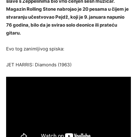
slave s Zeppelinima bio vrlo cenjen sešn muzičar.
Magazin Rolling Stone nabrojao je 20 pesama u čijem je
stvaranju učestvovao Pejdž, koji je 9. januara napunio
76 godina, bilo da je svirao solo deonice ili prateću
gitaru.
Evo tog zanimljivog spiska:
JET HARRIS: Diamonds (1963)