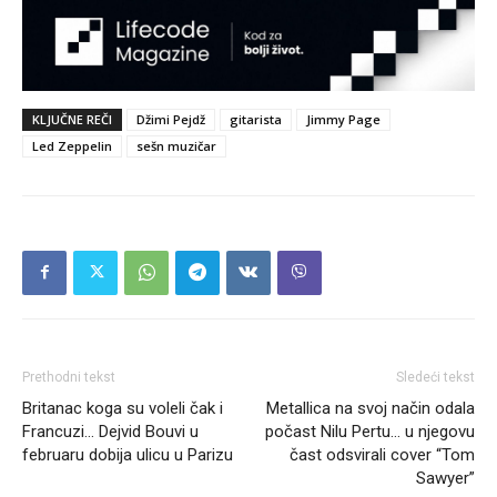
KLJUČNE REČI
Džimi Pejdž
gitarista
Jimmy Page
Led Zeppelin
sešn muzičar
Prethodni tekst
Sledeći tekst
Britanac koga su voleli čak i
Metallica na svoj način odala
Francuzi… Dejvid Bouvi u
počast Nilu Pertu… u njegovu
februaru dobija ulicu u Parizu
čast odsvirali cover “Tom
Sawyer”