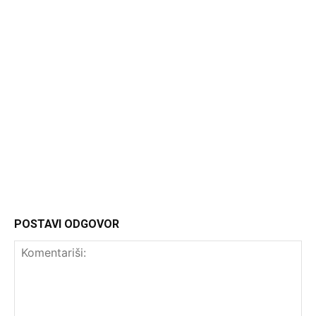
Headliner.rs
http://Headliner.rs
POSTAVI ODGOVOR