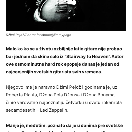
Džimi Pejdž/Photo; facebook@jimmypage
Malo ko ko se u životu ozbiljnije latio gitare nije probao
bar jednom da skine solo iz “Stairway to Heaven”. Autor
ove osmominutne hard rok epopeje danas je jedan od
najcenjenijih svetskih gitarista svih vremena.
Njegovo ime je naravno Džimi Pejdž i godinama je, uz
Roberta Planta, Džona Pola Džonsa i Džona Bonama,
činio verovatno najpoznatiju četvorku u svetu rokenrola
sedamdesetih – Led Zeppelin.
Manje je, međutim, poznato da je u danima pre svetske