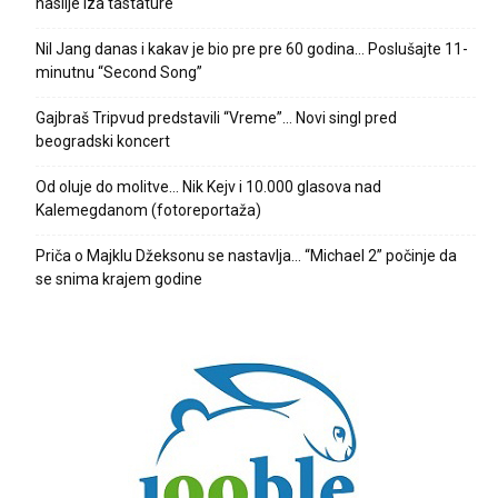
nasilje iza tastature
Nil Jang danas i kakav je bio pre pre 60 godina… Poslušajte 11-
minutnu “Second Song”
Gajbraš Tripvud predstavili “Vreme”… Novi singl pred
beogradski koncert
Od oluje do molitve… Nik Kejv i 10.000 glasova nad
Kalemegdanom (fotoreportaža)
Priča o Majklu Džeksonu se nastavlja… “Michael 2” počinje da
se snima krajem godine