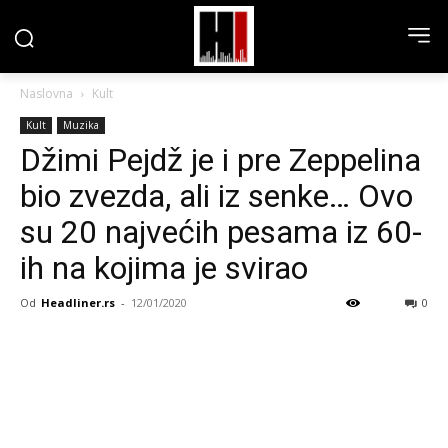
Naslovna
Kult
Kult
Muzika
Džimi Pejdž je i pre Zeppelina
bio zvezda, ali iz senke… Ovo
su 20 najvećih pesama iz 60-
ih na kojima je svirao
Od
Headliner.rs
-
12/01/2020
0