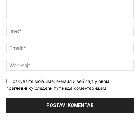
сачувајте моје име, е-маил и веб сајт у овом
прегледнику следећи пут када коментаришем.