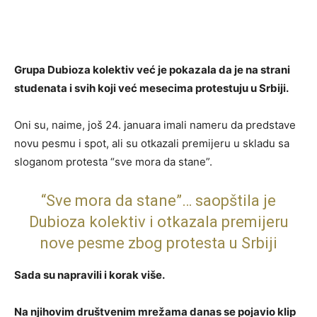
Grupa Dubioza kolektiv već je pokazala da je na strani
studenata i svih koji već mesecima protestuju u Srbiji.
Oni su, naime, još 24. januara imali nameru da predstave
novu pesmu i spot, ali su otkazali premijeru u skladu sa
sloganom protesta “sve mora da stane”.
“Sve mora da stane”… saopštila je
Dubioza kolektiv i otkazala premijeru
nove pesme zbog protesta u Srbiji
Sada su napravili i korak više.
Na njihovim društvenim mrežama danas se pojavio klip