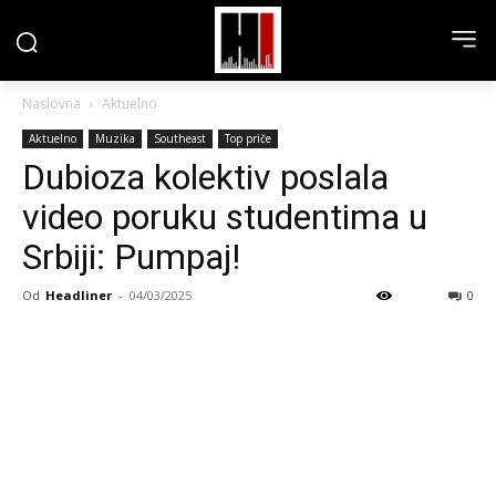
Naslovna
Aktuelno
Aktuelno
Muzika
Southeast
Top priče
Dubioza kolektiv poslala
video poruku studentima u
Srbiji: Pumpaj!
Od
Headliner
-
04/03/2025
0