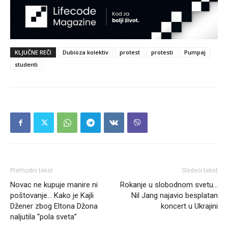
KLJUČNE REČI
Dubioza kolektiv
protest
protesti
Pumpaj
studenti
Prethodni tekst
Sledeći tekst
Novac ne kupuje manire ni
Rokanje u slobodnom svetu…
poštovanje… Kako je Kajli
Nil Jang najavio besplatan
Džener zbog Eltona Džona
koncert u Ukrajini
naljutila “pola sveta”