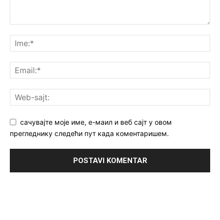
сачувајте моје име, е-маил и веб сајт у овом
прегледнику следећи пут када коментаришем.