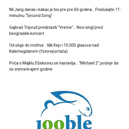
Nil Jang danas i kakav je bio pre pre 60 godina… Poslušajte 11-
minutnu “Second Song”
Gajbraš Tripvud predstavili “Vreme”… Novi singl pred
beogradski koncert
Od oluje do molitve… Nik Kejv i 10.000 glasova nad
Kalemegdanom (fotoreportaža)
Priča o Majklu Džeksonu se nastavlja… “Michael 2” počinje da
se snima krajem godine