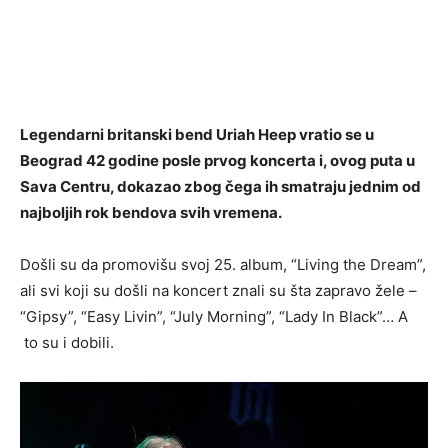
Legendarni britanski bend Uriah Heep vratio se u
Beograd 42 godine posle prvog koncerta i, ovog puta u
Sava Centru, dokazao zbog čega ih smatraju jednim od
najboljih rok bendova svih vremena.
Došli su da promovišu svoj 25. album, “Living the Dream”,
ali svi koji su došli na koncert znali su šta zapravo žele –
“Gipsy”, “Easy Livin”, “July Morning”, “Lady In Black”… A
to su i dobili.