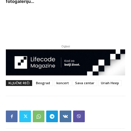
fotogaleriju…
Oglasi
KLJUČNE REČI
Beograd
koncert
Sava centar
Uriah Heep