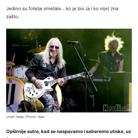
Jedino su fotelje smetale… ko je bio (a i ko nije) zna
zašto.
Uriah Heep /Photo: Alex
Opširnije sutra, kad se naspavamo i saberemo utiske, uz