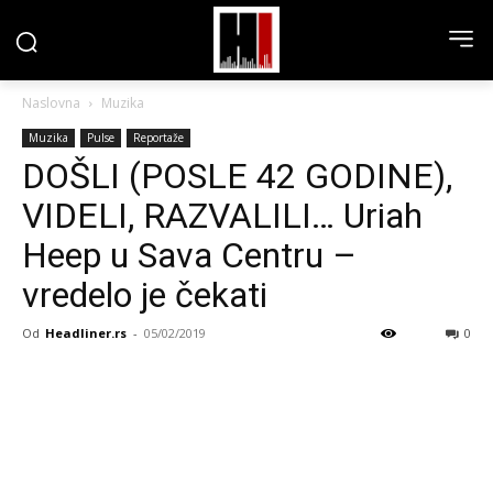
Naslovna
Muzika
Muzika
Pulse
Reportaže
DOŠLI (POSLE 42 GODINE),
VIDELI, RAZVALILI… Uriah
Heep u Sava Centru –
vredelo je čekati
Od
Headliner.rs
-
05/02/2019
0