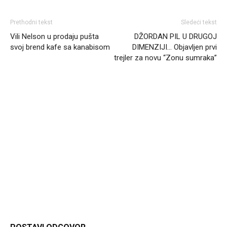
Prethodni tekst
Sledeći tekst
Vili Nelson u prodaju pušta
DŽORDAN PIL U DRUGOJ
svoj brend kafe sa kanabisom
DIMENZIJI… Objavljen prvi
trejler za novu “Zonu sumraka”
Headliner.rs
http://Headliner.rs