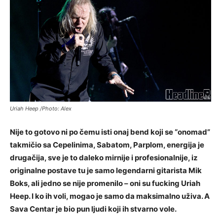
Uriah Heep /Photo: Alex
Nije to gotovo ni po čemu isti onaj bend koji se “onomad”
takmičio sa Cepelinima, Sabatom, Parplom, energija je
drugačija, sve je to daleko mirnije i profesionalnije, iz
originalne postave tu je samo legendarni gitarista Mik
Boks, ali jedno se nije promenilo – oni su fucking Uriah
Heep. I ko ih voli, mogao je samo da maksimalno uživa. A
Sava Centar je bio pun ljudi koji ih stvarno vole.