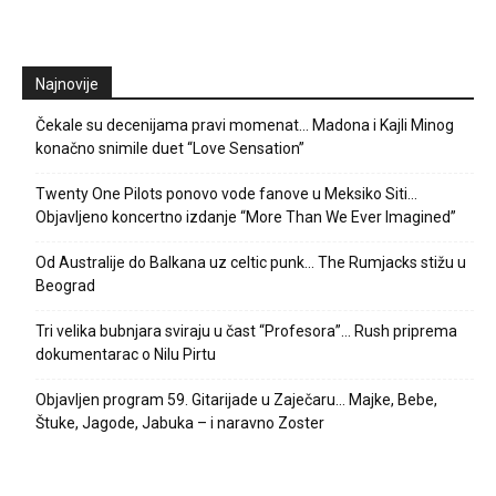
Najnovije
Čekale su decenijama pravi momenat… Madona i Kajli Minog
konačno snimile duet “Love Sensation”
Twenty One Pilots ponovo vode fanove u Meksiko Siti…
Objavljeno koncertno izdanje “More Than We Ever Imagined”
Od Australije do Balkana uz celtic punk… The Rumjacks stižu u
Beograd
Tri velika bubnjara sviraju u čast “Profesora”… Rush priprema
dokumentarac o Nilu Pirtu
Objavljen program 59. Gitarijade u Zaječaru… Majke, Bebe,
Štuke, Jagode, Jabuka – i naravno Zoster