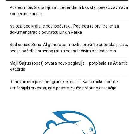
Poslednji bis Glena Hjuza… Legendarni basista i pevač završava
koncertnu karijeru
Najteži deo kraja je novi početak… Pogledajte prvi trejler za
dokumentarac o povratku Linkin Parka
Sud osudio Suno: AI generator muzike prekršio autorska prava,
ovo je početak pravnog rata s nesagledivim posledicama
Majli Sajrus (opet) otvara novo poglavlje – potpisala za Atlantic
Records
Roni Romero pred beogradski koncert: Kada rocku dodate
simfonijski orkestar, iste pesme zvuče potpuno drugačije