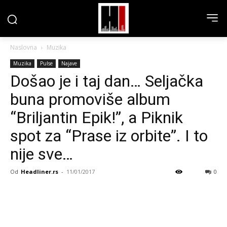
Naslovna
Muzika
Muzika
Pulse
Najave
Došao je i taj dan… Seljačka
buna promoviše album
“Briljantin Epik!”, a Piknik
spot za “Prase iz orbite”. I to
nije sve…
Od
Headliner.rs
-
11/01/2017
0