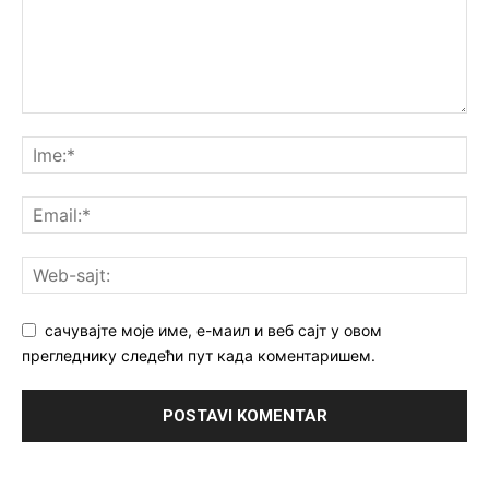
сачувајте моје име, е-маил и веб сајт у овом
прегледнику следећи пут када коментаришем.