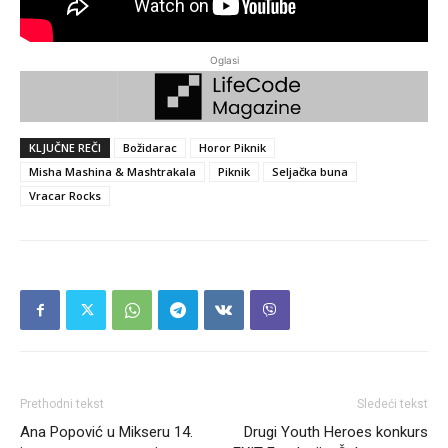
Oglasi
KLJUČNE REČI
Božidarac
Horor Piknik
Misha Mashina & Mashtrakala
Piknik
Seljačka buna
Vracar Rocks
Prethodni tekst
Sledeći tekst
Ana Popović u Mikseru 14.
Drugi Youth Heroes konkurs