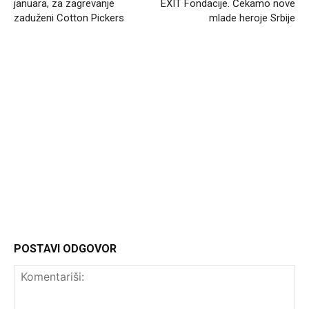
januara, za zagrevanje
EXIT Fondacije. Čekamo nove
zaduženi Cotton Pickers
mlade heroje Srbije
Headliner.rs
http://Headliner.rs
POSTAVI ODGOVOR