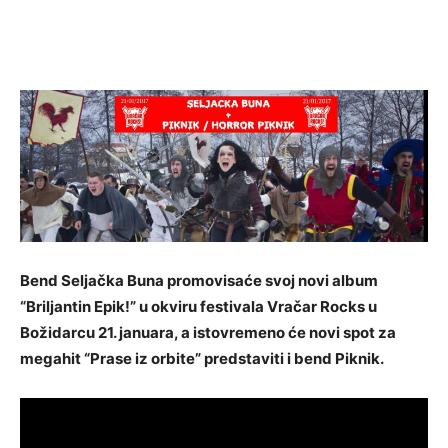
Bend Seljačka Buna promovisaće svoj novi album
“Briljantin Epik!” u okviru festivala Vračar Rocks u
Božidarcu 21. januara, a istovremeno će novi spot za
megahit “Prase iz orbite” predstaviti i bend Piknik.