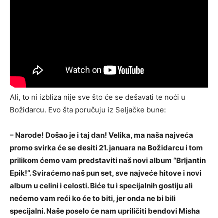
Ali, to ni izbliza nije sve što će se dešavati te noći u
Božidarcu. Evo šta poručuju iz Seljačke bune:
– Narode! Došao je i taj dan! Velika, ma naša najveća
promo svirka će se desiti 21. januara na Božidarcu i tom
prilikom ćemo vam predstaviti naš novi album “Brljantin
Epik!”. Sviraćemo naš pun set, sve najveće hitove i novi
album u celini i celosti. Biće tu i specijalnih gostiju ali
nećemo vam reći ko će to biti, jer onda ne bi bili
specijalni. Naše poselo će nam upriličiti bendovi Misha