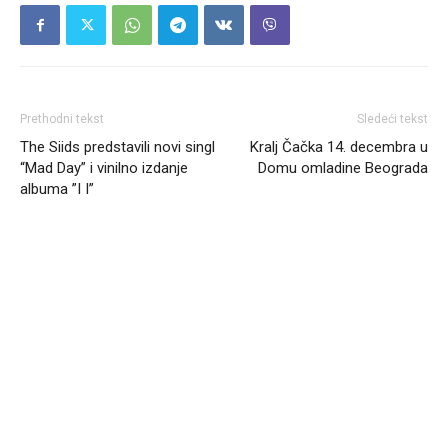
Prethodni tekst
Sledeći tekst
The Siids predstavili novi singl
Kralj Čačka 14. decembra u
“Mad Day” i vinilno izdanje
Domu omladine Beograda
albuma ”I I”
Headliner