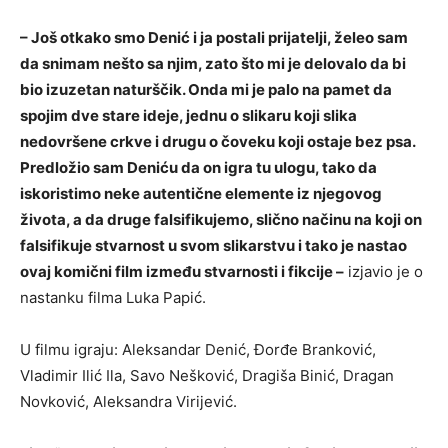
– Još otkako smo Denić i ja postali prijatelji, želeo sam
da snimam nešto sa njim, zato što mi je delovalo da bi
bio izuzetan naturščik. Onda mi je palo na pamet da
spojim dve stare ideje, jednu o slikaru koji slika
nedovršene crkve i drugu o čoveku koji ostaje bez psa.
Predložio sam Deniću da on igra tu ulogu, tako da
iskoristimo neke autentične elemente iz njegovog
života, a da druge falsifikujemo, slično načinu na koji on
falsifikuje stvarnost u svom slikarstvu i tako je nastao
ovaj komični film između stvarnosti i fikcije –
izjavio je o
nastanku filma Luka Papić.
U filmu igraju: Aleksandar Denić, Đorđe Branković,
Vladimir Ilić Ila, Savo Nešković, Dragiša Binić, Dragan
Novković, Aleksandra Virijević.