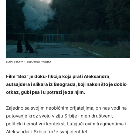
Bez/ Photo: DokZima Promo
Film “Bez” je doku-fikcija koja prati Aleksandra,
autsajdera i slikara iz Beograda, koji nakon što je dobio
otkaz, gubi psa i u potrazi je za njim.
Zajedno sa svojim neobičnim prijateljima, on nas vodi na
putovanje kroz svoju viziju Srbije i njen društveni,
politički i emotivni kontekst. Lutajući ovim fragmentima i
Aleksandar i Srbija traže svoj identitet.