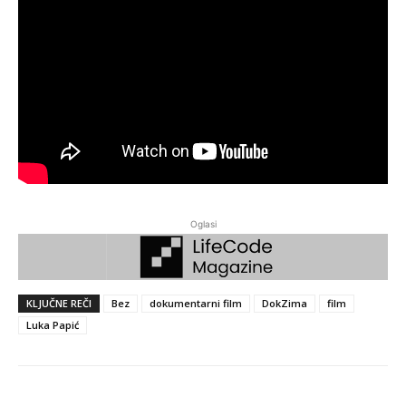
Oglasi
KLJUČNE REČI
Bez
dokumentarni film
DokZima
film
Luka Papić