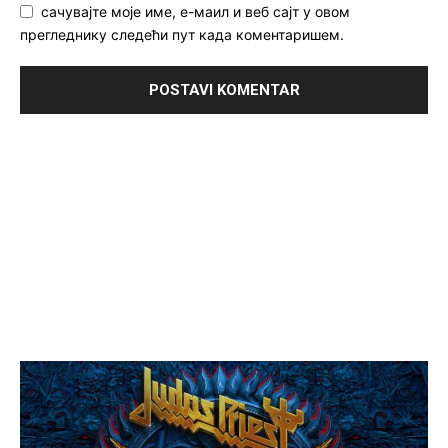
сачувајте моје име, е-маил и веб сајт у овом
прегледнику следећи пут када коментаришем.