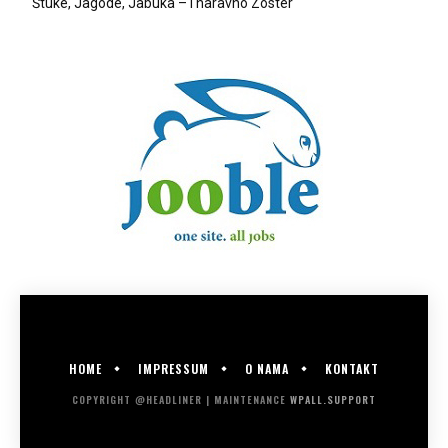
Štuke, Jagode, Jabuka – i naravno Zoster
HOME
IMPRESSUM
O NAMA
KONTAKT
COPYRIGHT @HEADLINER | MAINTENANCE
WPALL.SUPPORT