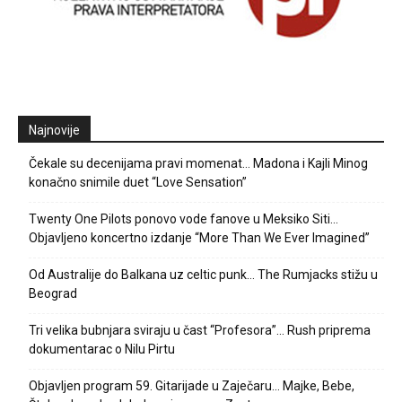
Najnovije
Čekale su decenijama pravi momenat… Madona i Kajli Minog
konačno snimile duet “Love Sensation”
Twenty One Pilots ponovo vode fanove u Meksiko Siti…
Objavljeno koncertno izdanje “More Than We Ever Imagined”
Od Australije do Balkana uz celtic punk… The Rumjacks stižu u
Beograd
Tri velika bubnjara sviraju u čast “Profesora”… Rush priprema
dokumentarac o Nilu Pirtu
Objavljen program 59. Gitarijade u Zaječaru… Majke, Bebe,