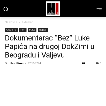
Naslovna
Aktuelno
Aktuelno
Film
Pulse
Najave
Dokumentarac “Bez” Luke
Papića na drugoj DokZimi u
Beogradu i Valjevu
Od
Headliner
-
27/11/2024
0