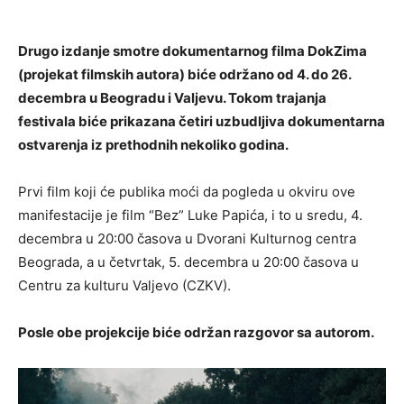
Drugo izdanje smotre dokumentarnog filma DokZima
(projekat filmskih autora) biće održano od 4. do 26.
decembra u Beogradu i Valjevu. Tokom trajanja
festivala biće prikazana četiri uzbudljiva dokumentarna
ostvarenja iz prethodnih nekoliko godina.
Prvi film koji će publika moći da pogleda u okviru ove
manifestacije je film “Bez” Luke Papića, i to u sredu, 4.
decembra u 20:00 časova u Dvorani Kulturnog centra
Beograda, a u četvrtak, 5. decembra u 20:00 časova u
Centru za kulturu Valjevo (CZKV).
Posle obe projekcije biće održan razgovor sa autorom.