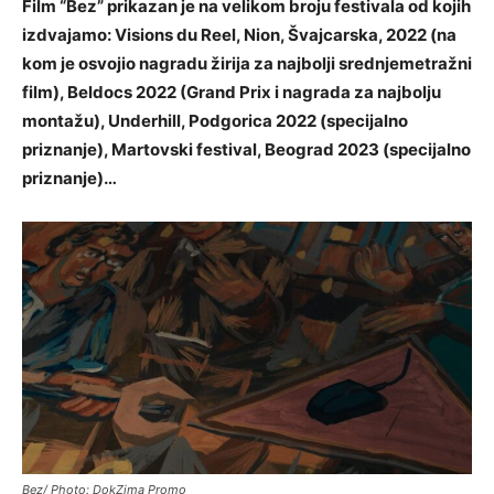
Film “Bez” prikazan je na velikom broju festivala od kojih
izdvajamo: Visions du Reel, Nion, Švajcarska, 2022 (na
kom je osvojio nagradu žirija za najbolji srednjemetražni
film), Beldocs 2022 (Grand Prix i nagrada za najbolju
montažu), Underhill, Podgorica 2022 (specijalno
priznanje), Martovski festival, Beograd 2023 (specijalno
priznanje)…
Bez/ Photo: DokZima Promo