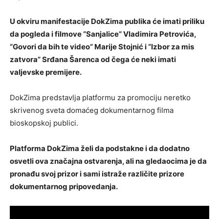
U okviru manifestacije DokZima publika će imati priliku
da pogleda i filmove “Sanjalice” Vladimira Petrovića,
“Govori da bih te video” Marije Stojnić i “Izbor za mis
zatvora” Srđana Šarenca od čega će neki imati
valjevske premijere.
DokZima predstavlja platformu za promociju neretko
skrivenog sveta domaćeg dokumentarnog filma
bioskopskoj publici.
Platforma DokZima želi da podstakne i da dodatno
osvetli ova značajna ostvarenja, ali na gledaocima je da
pronađu svoj prizor i sami istraže različite prizore
dokumentarnog pripovedanja.