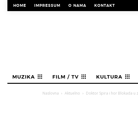
HOME
IMPRESSUM
O NAMA
KONTAKT
MUZIKA
FILM / TV
KULTURA
Naslovna
Aktuelno
Doktor Spira i hor Blokada u 