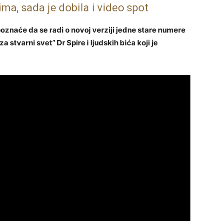
ma, sada je dobila i video spot
poznaće da se radi o novoj verziji jedne stare numere
 stvarni svet” Dr Spire i ljudskih bića koji je