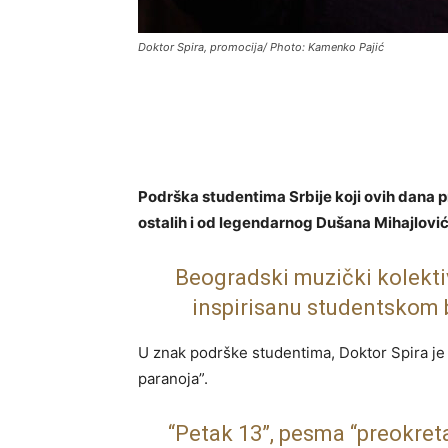
Doktor Spira, promocija/ Photo: Kamenko Pajić
Podrška studentima Srbije koji ovih dana pr
ostalih i od legendarnog Dušana Mihajlović
Beogradski muzički kolekti
inspirisanu studentskom
U znak podrške studentima, Doktor Spira j
paranoja”.
“Petak 13”, pesma “preokret