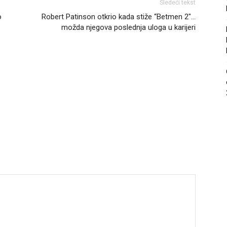
Sledeći tekst
o
Robert Patinson otkrio kada stiže “Betmen 2″…
možda njegova poslednja uloga u karijeri