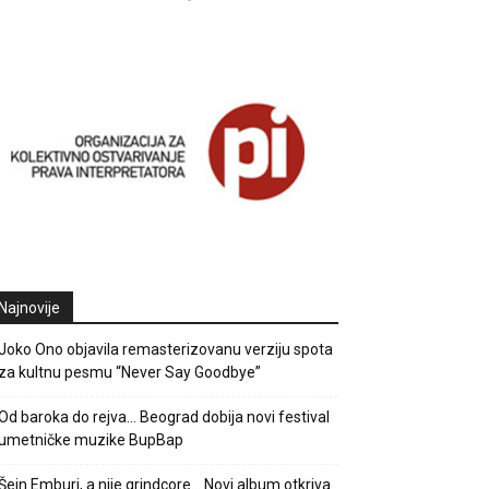
Najnovije
Joko Ono objavila remasterizovanu verziju spota
za kultnu pesmu “Never Say Goodbye”
Od baroka do rejva… Beograd dobija novi festival
umetničke muzike BupBap
Šejn Emburi, a nije grindcore… Novi album otkriva