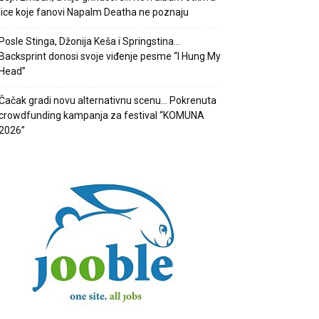
lice koje fanovi Napalm Deatha ne poznaju
Posle Stinga, Džonija Keša i Springstina…
Backsprint donosi svoje viđenje pesme “I Hung My
Head”
Čačak gradi novu alternativnu scenu… Pokrenuta
crowdfunding kampanja za festival “KOMUNA
2026”