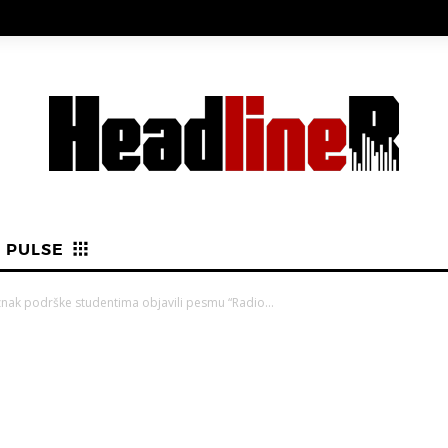
PULSE
znak podrške studentima objavili pesmu “Radio...