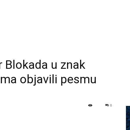
or Blokada u znak
ima objavili pesmu
0