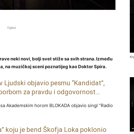
Oglasi
Kn
ave neki novi, bolji svet stiže sa svih strana. Između
a, na muzičkoj sceni poznatijeg kao Doktor Spira.
v Ljudski objavio pesmu “Kandidat”,
 borbom za pravdu i odgovornost…
e sa Akademskim horom BLOKADA objavio singl “Radio
a” koju je bend Škofja Loka poklonio