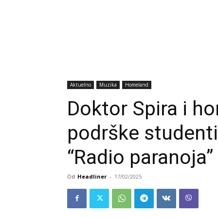
Aktuelno
Muzika
Homeland
Doktor Spira i h
podrške student
“Radio paranoja”
Od
Headliner
-
17/02/2025