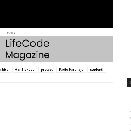
Oglasi
a bića
Hor Blokada
protest
Radio Paranoja
studenti