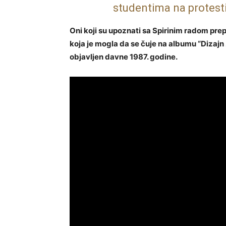
studentima na protesti
Oni koji su upoznati sa Spirinim radom pre
koja je mogla da se čuje na albumu “Dizajn za
objavljen davne 1987. godine.