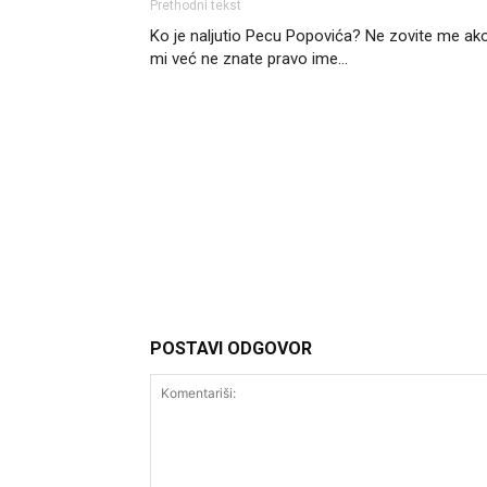
Prethodni tekst
Ko je naljutio Pecu Popovića? Ne zovite me ak
mi već ne znate pravo ime…
Headliner
POSTAVI ODGOVOR