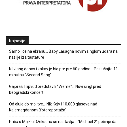
Najnovije
Samo lice na ekranu… Baby Lasagna novim singlom udara na
nasilje iza tastature
Nil Jang danas i kakav je bio pre pre 60 godina… Poslušajte 11-
minutnu “Second Song”
Gajbraš Tripvud predstavili “Vreme”… Novi singl pred
beogradski koncert
Od oluje do molitve… Nik Kejv i 10.000 glasova nad
Kalemegdanom (fotoreportaža)
Priča o Majklu Džeksonu se nastavlja… “Michael 2” počinje da