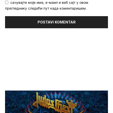
сачувајте моје име, е-маил и веб сајт у овом
прегледнику следећи пут када коментаришем.