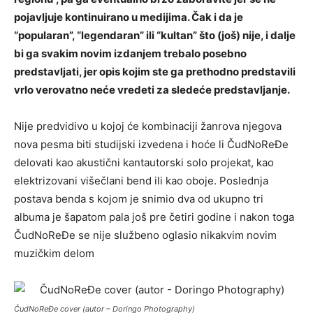
pojavljuje kontinuirano u medijima. Čak i da je
“popularan”, “legendaran” ili “kultan” što (još) nije, i dalje
bi ga svakim novim izdanjem trebalo posebno
predstavljati, jer opis kojim ste ga prethodno predstavili
vrlo verovatno neće vredeti za sledeće predstavljanje.
Nije predvidivo u kojoj će kombinaciji žanrova njegova
nova pesma biti studijski izvedena i hoće li ČudNoReĐe
delovati kao akustični kantautorski solo projekat, kao
elektrizovani višečlani bend ili kao oboje. Poslednja
postava benda s kojom je snimio dva od ukupno tri
albuma je šapatom pala još pre četiri godine i nakon toga
ČudNoReĐe se nije službeno oglasio nikakvim novim
muzičkim delom
ČudNoReĐe cover (autor – Doringo Photography)