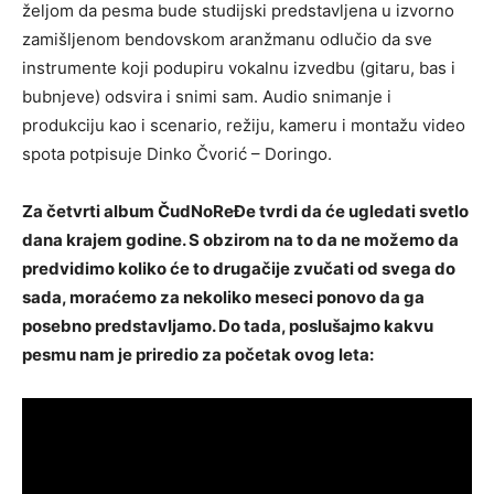
željom da pesma bude studijski predstavljena u izvorno
zamišljenom bendovskom aranžmanu odlučio da sve
instrumente koji podupiru vokalnu izvedbu (gitaru, bas i
bubnjeve) odsvira i snimi sam. Audio snimanje i
produkciju kao i scenario, režiju, kameru i montažu video
spota potpisuje Dinko Čvorić – Doringo.
Za četvrti album ČudNoReĐe tvrdi da će ugledati svetlo
dana krajem godine. S obzirom na to da ne možemo da
predvidimo koliko će to drugačije zvučati od svega do
sada, moraćemo za nekoliko meseci ponovo da ga
posebno predstavljamo. Do tada, poslušajmo kakvu
pesmu nam je priredio za početak ovog leta: