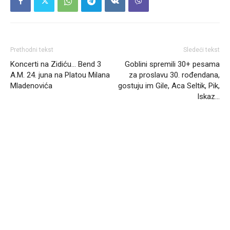
Prethodni tekst
Sledeći tekst
Koncerti na Zidiću… Bend 3
Goblini spremili 30+ pesama
A.M. 24. juna na Platou Milana
za proslavu 30. rođendana,
Mladenovića
gostuju im Gile, Aca Seltik, Pik,
Iskaz…
Headliner