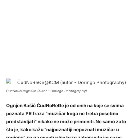
ČudNoReĐe@KCM (autor – Doringo Photography)
Ognjen Bašić ČudNoReĐe je od onih na koje se svima
poznata PR fraza “muzičar koga ne treba posebno
predstavljati” nikako ne može primeniti. Ne samo zato
što je, kako kažu “najpoznatiji nepoznati muzičar u
regionu”, pa ga eventualno brzo zaboravite jer se ne