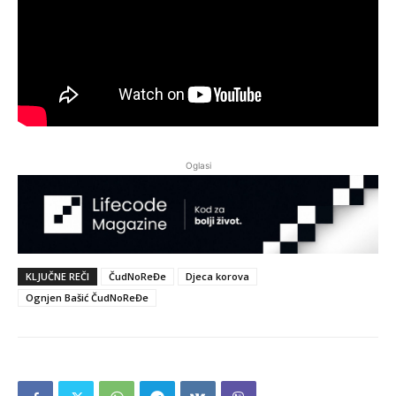
Oglasi
KLJUČNE REČI
ČudNoReĐe
Djeca korova
Ognjen Bašić ČudNoReĐe