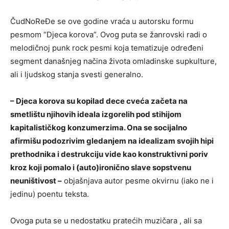
ČudNoReĐe se ove godine vraća u autorsku formu
pesmom “Djeca korova”. Ovog puta se žanrovski radi o
melodičnoj punk rock pesmi koja tematizuje određeni
segment današnjeg načina života omladinske supkulture,
ali i ljudskog stanja svesti generalno.
– Djeca korova su kopilad dece cveća začeta na
smetlištu njihovih ideala izgorelih pod stihijom
kapitalističkog konzumerzima. Ona se socijalno
afirmišu podozrivim gledanjem na idealizam svojih hipi
prethodnika i destrukciju vide kao konstruktivni poriv
kroz koji pomalo i (auto)ironično slave sopstvenu
neuništivost –
objašnjava autor pesme okvirnu (iako ne i
jedinu) poentu teksta.
Ovoga puta se u nedostatku pratećih muzičara , ali sa