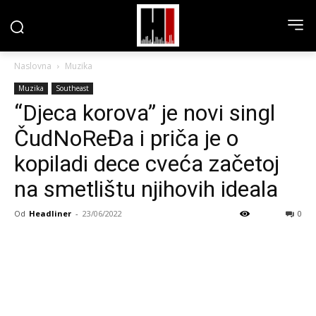
Naslovna
Muzika
Muzika
Southeast
“Djeca korova” je novi singl
ČudNoReĐa i priča je o
kopiladi dece cveća začetoj
na smetlištu njihovih ideala
Od
Headliner
-
23/06/2022
0