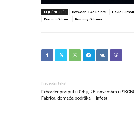
KLJUČNE REČI
Between Two Points
David Gilmou
Romani Gilmur
Romany Gilmour
Prethodni tekst
Exhorder prvi put u Srbiji, 25. novembra u SKCN
Fabrika, domaća podrška – Infest
Headliner