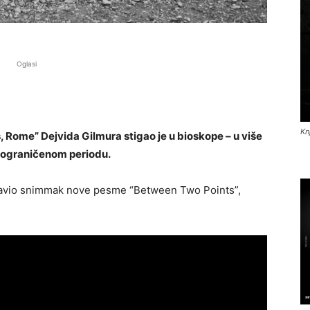
Oglasi
Kn
, Rome” Dejvida Gilmura stigao je u bioskope – u više
u ograničenom periodu.
objavio snimmak nove pesme “Between Two Points”,