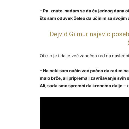
– Pa, znate, nadam se da ću jednog dana oti
što sam oduvek želeo da učinim sa svojim
Dejvid Gilmur najavio poseb
Otkrio je i da je već započeo rad na nasled
– Na neki sam način već počeo da radim n
malo brže, ali priprema i završavanje svih o
Ali, sada smo spremni da krenemo dalje
– d