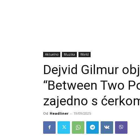
Aktuelno
Muzika
World
Dejvid Gilmur ob
“Between Two Po
zajedno s ćerko
Od
Headliner
-
19/09/2025