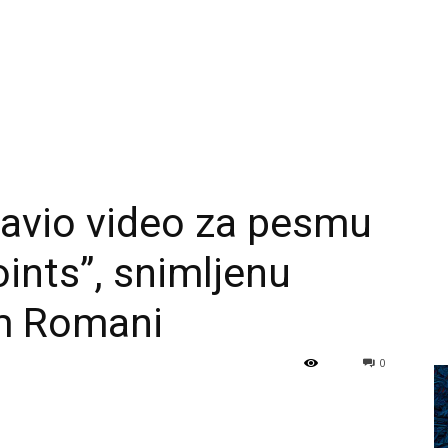
javio video za pesmu
ints”, snimljenu
m Romani
0