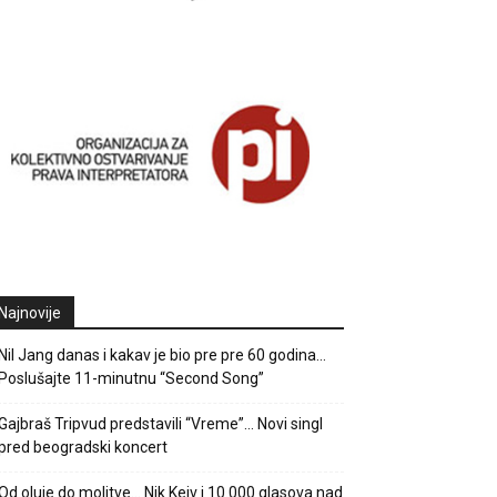
Najnovije
Nil Jang danas i kakav je bio pre pre 60 godina…
Poslušajte 11-minutnu “Second Song”
Gajbraš Tripvud predstavili “Vreme”… Novi singl
pred beogradski koncert
Od oluje do molitve… Nik Kejv i 10.000 glasova nad