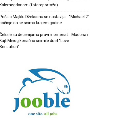
Kalemegdanom (fotoreportaža)
Priča o Majklu Džeksonu se nastavlja… “Michael 2”
počinje da se snima krajem godine
Čekale su decenijama pravi momenat… Madona i
Kajli Minog konačno snimile duet “Love
Sensation”