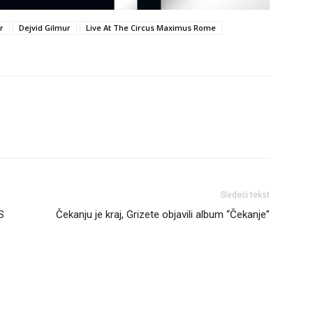
r
Dejvid Gilmur
Live At The Circus Maximus Rome
Sledeći tekst
S
Čekanju je kraj, Grizete objavili album “Čekanje”