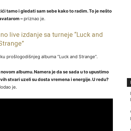
ći tamo i gledati sam sebe kako to radim. To je nešto
 avatarom –
priznao je.
no live izdanje sa turneje “Luck and
Strange”
niku prošlogodišnjeg albuma “Luck and Strange”.
a novom albumu. Namera je da se sada u to upustimo
vih stvari uzeli su dosta vremena i energije. U redu?
odao je.