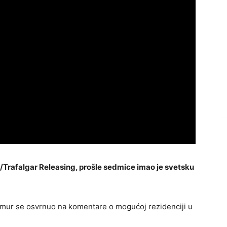
on/Trafalgar Releasing, prošle sedmice imao je svetsku
ilmur se osvrnuo na komentare o mogućoj rezidenciji u