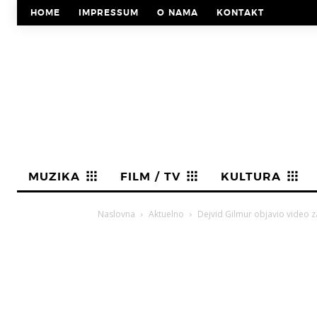
HOME
IMPRESSUM
O NAMA
KONTAKT
MUZIKA
FILM / TV
KULTURA
Naslovna
Aktuelno
Dejvid Gilmur objavio video z