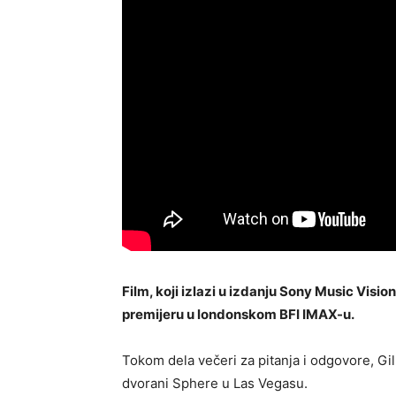
Film, koji izlazi u izdanju Sony Music Visi
premijeru u londonskom BFI IMAX-u.
Tokom dela večeri za pitanja i odgovore, G
dvorani Sphere u Las Vegasu.