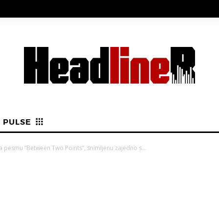
PULSE
a pesmu “Between Two Points”, snimljenu zajedno s...