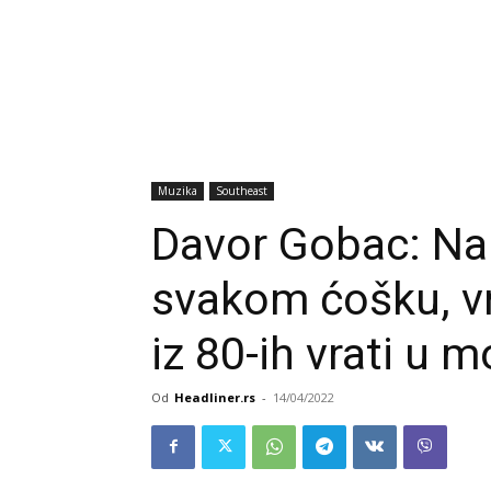
Muzika
Southeast
Davor Gobac: Nar
svakom ćošku, vr
iz 80-ih vrati u 
Od
Headliner.rs
-
14/04/2022