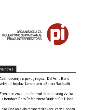
Najnovije
Četiri decenije srpskog regea… Del Arno Band
veliki jubilej slavi koncertom u Botaničkoj bašti
Zrenjanin zove… na festival alternativnog zvuka
uz bendove Pero Defformero Drink or Die i Haos
Joko Ono objavila remasterizovanu verziju spota