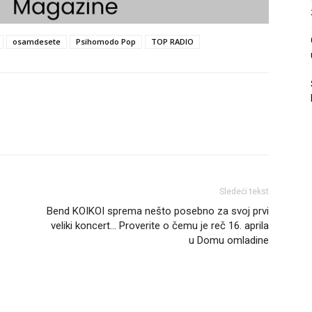
osamdesete
Psihomodo Pop
TOP RADIO
Sledeći tekst
Bend KOIKOI sprema nešto posebno za svoj prvi
veliki koncert… Proverite o čemu je reč 16. aprila
u Domu omladine