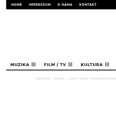
HOME
IMPRESSUM
O NAMA
KONTAKT
MUZIKA
FILM / TV
KULTURA
Naslovna
Muzika
Davor Gobac: Narodnjaci lupaju 