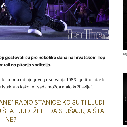
Kn
p gostovali su pre nekoliko dana na hrvatskom Top
arali na pitanja voditelja.
čelu benda od njegovog osnivanja 1983. godine, dakle
e istaknuo kako je “sada možda malo kržljavija”.
E” RADIO STANICE: KO SU TI LJUDI
ŠTA LJUDI ŽELE DA SLUŠAJU, A ŠTA
NE?