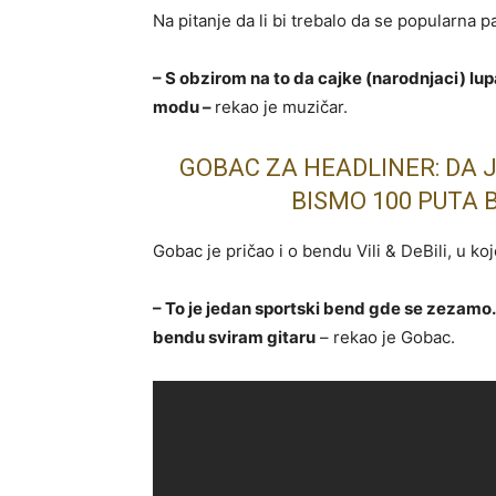
Na pitanje da li bi trebalo da se popularna 
– S obzirom na to da cajke (narodnjaci) lup
modu –
rekao je muzičar.
GOBAC ZA HEADLINER: DA J
BISMO 100 PUTA 
Gobac je pričao i o bendu Vili & DeBili, u ko
– To je jedan sportski bend gde se zezamo.
bendu sviram gitaru
– rekao je Gobac.