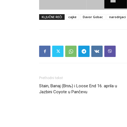
KLJUČNE REČI
cajke
Davor Gobac
narodnjaci
Prethodni tekst
Stain, Вапај (Впљ) i Loose End 16. aprila u
Jazbini Coyote u Pančevu
Headliner.rs