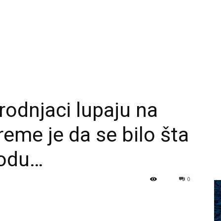
odnjaci lupaju na
eme je da se bilo šta
modu…
0