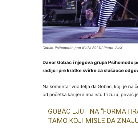
Gobac, Psihomodo pop (Priča 2021)/ Photo: AleX
Davor Gobac i njegova grupa Psihomodo po
radiju i pre kratke svirke za slušaoce odgov
Na komentar voditelja da Gobac, koji je na 
od početka karijere ima istu frizuru, pevač j
GOBAC LJUT NA “FORMATIRAN
TAMO KOJI MISLE DA ZNAJU 