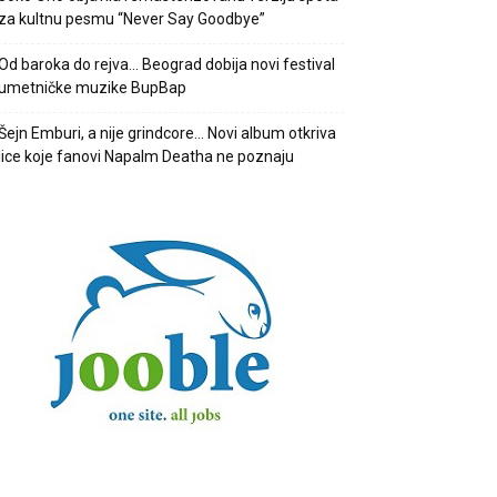
za kultnu pesmu “Never Say Goodbye”
Od baroka do rejva… Beograd dobija novi festival
umetničke muzike BupBap
Šejn Emburi, a nije grindcore… Novi album otkriva
lice koje fanovi Napalm Deatha ne poznaju