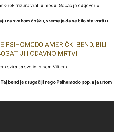
pank-rok frizura vrati u modu, Gobac je odgovorio:
aju na svakom ćošku, vreme je da se bilo šta vrati u
E PSIHOMODO AMERIČKI BEND, BILI
BOGATIJI I ODAVNO MRTVI
jem svira sa svojim sinom Vilijem.
 Taj bend je drugačiji nego Psihomodo pop, a ja u tom