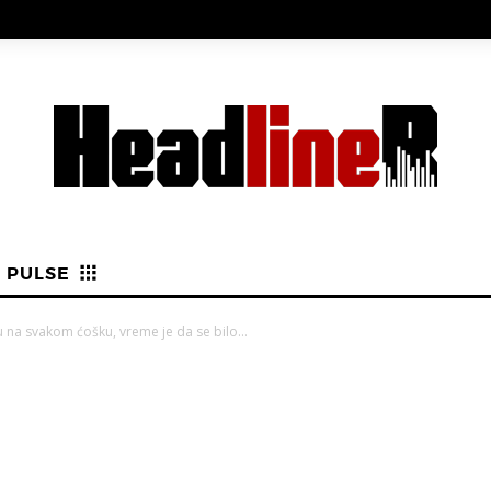
PULSE
na svakom ćošku, vreme je da se bilo...