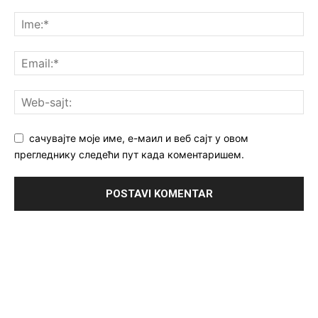
сачувајте моје име, е-маил и веб сајт у овом
прегледнику следећи пут када коментаришем.