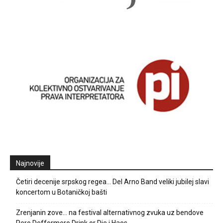
Najnovije
Četiri decenije srpskog regea… Del Arno Band veliki jubilej slavi
koncertom u Botaničkoj bašti
Zrenjanin zove… na festival alternativnog zvuka uz bendove