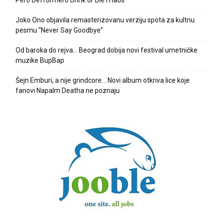
Pero Defformero Drink or Die i Haos
Joko Ono objavila remasterizovanu verziju spota za kultnu
pesmu “Never Say Goodbye”
Od baroka do rejva… Beograd dobija novi festival umetničke
muzike BupBap
Šejn Emburi, a nije grindcore… Novi album otkriva lice koje
fanovi Napalm Deatha ne poznaju