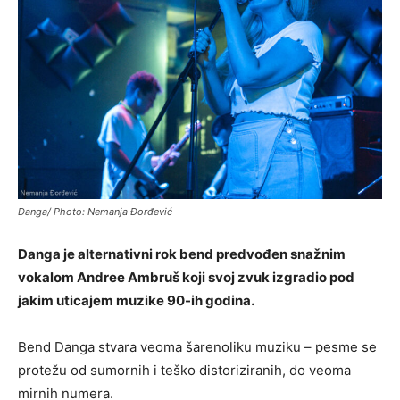
Danga/ Photo: Nemanja Đorđević
Danga je alternativni rok bend predvođen snažnim
vokalom Andree Ambruš koji svoj zvuk izgradio pod
jakim uticajem muzike 90-ih godina.
Bend Danga stvara veoma šarenoliku muziku – pesme se
protežu od sumornih i teško distoriziranih, do veoma
mirnih numera.