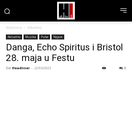
Naslovna
Aktuelno
Aktuelno
Muzika
Pulse
Najave
Danga, Echo Spiritus i Bristol
28. maja u Festu
Od
Headliner
-
22/05/2023
0