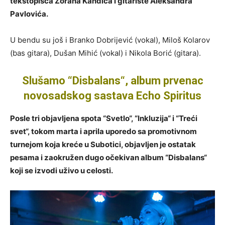
tekstopisca Zorana Kandića i gitariste Aleksandra
Pavlovića.
U bendu su još i Branko Dobrijević (vokal), Miloš Kolarov
(bas gitara), Dušan Mihić (vokal) i Nikola Borić (gitara).
Slušamo “Disbalans“, album prvenac
novosadskog sastava Echo Spiritus
Posle tri objavljena spota “Svetlo“, “Inkluzija“ i “Treći
svet“, tokom marta i aprila uporedo sa promotivnom
turnejom koja kreće u Subotici, objavljen je ostatak
pesama i zaokružen dugo očekivan album “Disbalans“
koji se izvodi uživo u celosti.