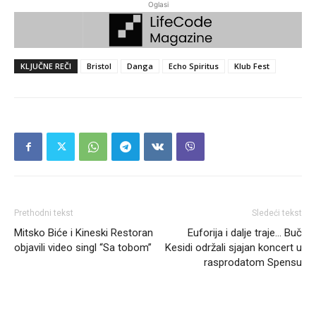
Oglasi
KLJUČNE REČI
Bristol
Danga
Echo Spiritus
Klub Fest
Prethodni tekst
Sledeći tekst
Mitsko Biće i Kineski Restoran
Euforija i dalje traje… Buč
objavili video singl “Sa tobom”
Kesidi održali sjajan koncert u
rasprodatom Spensu