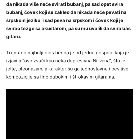
da nikada više neće svirati bubanj, pa sad opet svira
bubanj, čovek koji se zakleo da nikada neće pevati na
srpskom jeziku, i sad peva na srpskom i čovek koji je
svirao tezge sa akustarom, pa su mu uvalili da svira bas
gitaru.
Trenutno najbolji opis benda je od jedne gospoje koja je
izjavila “ovo zvuči kao neka depresivna Nirvana“, što je,
jelte, pleonazam, a karakterišu ga jednostavne i pevljive
kompozicije sa fino dubokim i štrokavim gitarama.