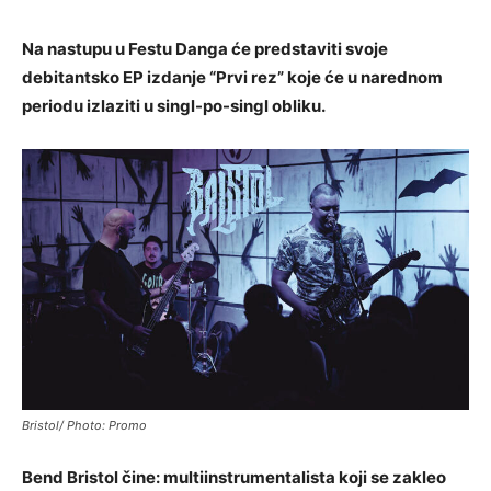
Na nastupu u Festu Danga će predstaviti svoje
debitantsko EP izdanje “Prvi rez” koje će u narednom
periodu izlaziti u singl-po-singl obliku.
Bristol/ Photo: Promo
Bend Bristol čine: multiinstrumentalista koji se zakleo