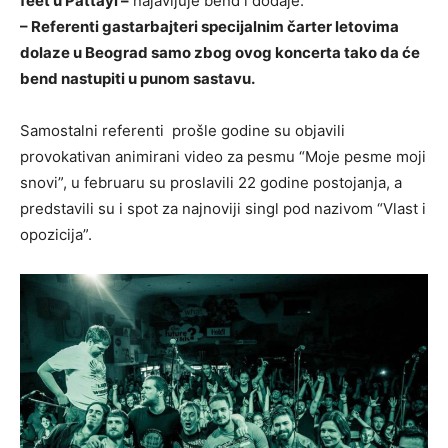
feet u Pattayi –
najavljuje bend i dodaje:
– Referenti gastarbajteri specijalnim čarter letovima
dolaze u Beograd samo zbog ovog koncerta tako da će
bend nastupiti u punom sastavu.
Samostalni referenti prošle godine su objavili
provokativan animirani video za pesmu “Moje pesme moji
snovi”, u februaru su proslavili 22 godine postojanja, a
predstavili su i spot za najnoviji singl pod nazivom “Vlast i
opozicija”.