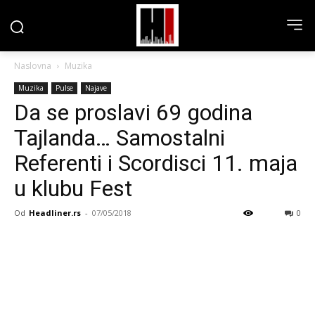
Naslovna
Muzika
Muzika
Pulse
Najave
Da se proslavi 69 godina
Tajlanda… Samostalni
Referenti i Scordisci 11. maja
u klubu Fest
Od
Headliner.rs
-
07/05/2018
0