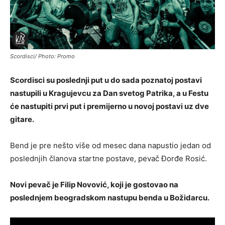
Scordisci/ Photo: Promo
Scordisci su poslednji put u do sada poznatoj postavi
nastupili u Kragujevcu za Dan svetog Patrika, a u Festu
će nastupiti prvi put i premijerno u novoj postavi uz dve
gitare.
Bend je pre nešto više od mesec dana napustio jedan od
poslednjih članova startne postave, pevač Đorđe Rosić.
Novi pevač je Filip Novović, koji je gostovao na
poslednjem beogradskom nastupu benda u Božidarcu.