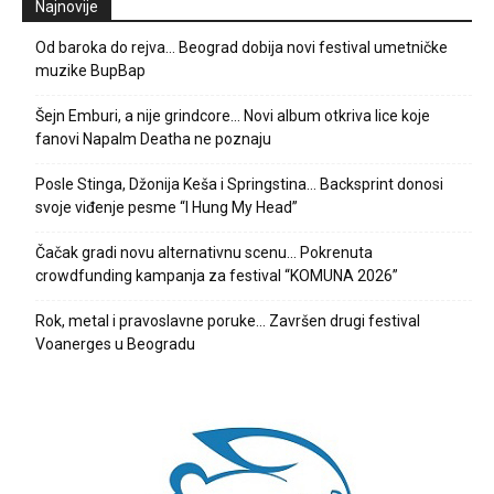
Najnovije
Od baroka do rejva… Beograd dobija novi festival umetničke
muzike BupBap
Šejn Emburi, a nije grindcore… Novi album otkriva lice koje
fanovi Napalm Deatha ne poznaju
Posle Stinga, Džonija Keša i Springstina… Backsprint donosi
svoje viđenje pesme “I Hung My Head”
Čačak gradi novu alternativnu scenu… Pokrenuta
crowdfunding kampanja za festival “KOMUNA 2026”
Rok, metal i pravoslavne poruke… Završen drugi festival
Voanerges u Beogradu