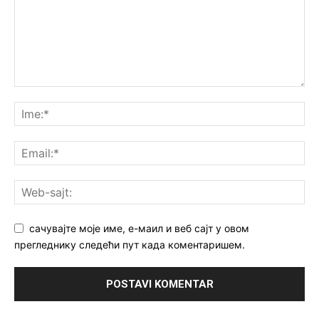
сачувајте моје име, е-маил и веб сајт у овом
прегледнику следећи пут када коментаришем.