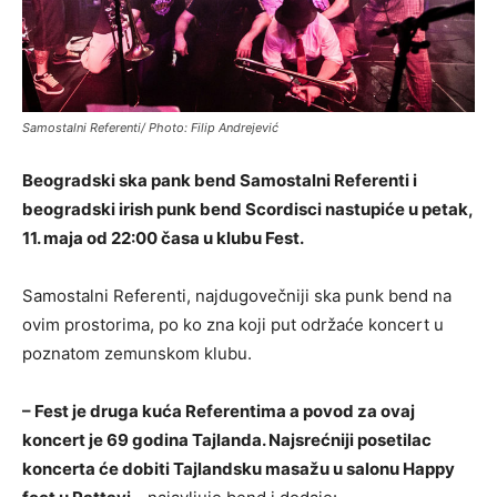
Samostalni Referenti/ Photo: Filip Andrejević
Beogradski ska pank bend Samostalni Referenti i
beogradski irish punk bend Scordisci nastupiće u petak,
11. maja od 22:00 časa u klubu Fest.
Samostalni Referenti, najdugovečniji ska punk bend na
ovim prostorima, po ko zna koji put održaće koncert u
poznatom zemunskom klubu.
– Fest je druga kuća Referentima a povod za ovaj
koncert je 69 godina Tajlanda. Najsrećniji posetilac
koncerta će dobiti Tajlandsku masažu u salonu Happy