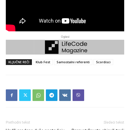
Oglasi
KLJUČNE REČI
Klub Fest
Samostalni referenti
Scordisci
Prethodni tekst
Sledeći tekst