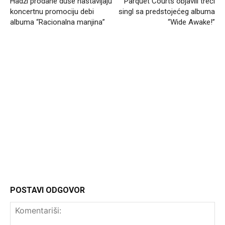
Hadži prodane duše nastavljaju
Parquet Courts objavili treći
koncertnu promociju debi
singl sa predstojećeg albuma
albuma “Racionalna manjina”
“Wide Awake!”
Headliner.rs
http://Headliner.rs
POSTAVI ODGOVOR