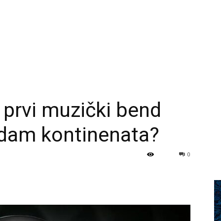
e prvi muzički bend
edam kontinenata?
0