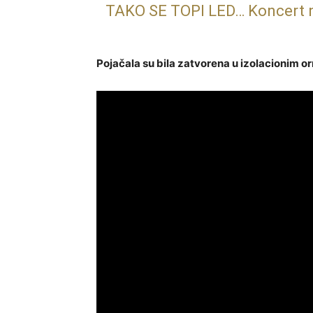
TAKO SE TOPI LED… Koncert na
Pojačala su bila zatvorena u izolacionim or