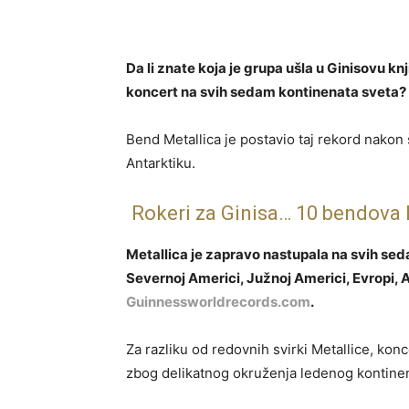
Da li znate koja je grupa ušla u Ginisovu k
koncert na svih sedam kontinenata sveta?
Bend Metallica je postavio taj rekord nakon 
Antarktiku.
Rokeri za Ginisa… 10 bendova 
Metallica je zapravo nastupala na svih sed
Severnoj Americi, Južnoj Americi, Evropi, Afri
Guinnessworldrecords.com
.
Za razliku od redovnih svirki Metallice, kon
zbog delikatnog okruženja ledenog kontinen