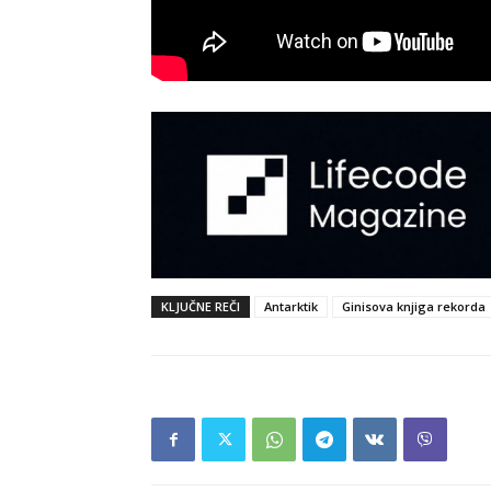
KLJUČNE REČI
Antarktik
Ginisova knjiga rekorda