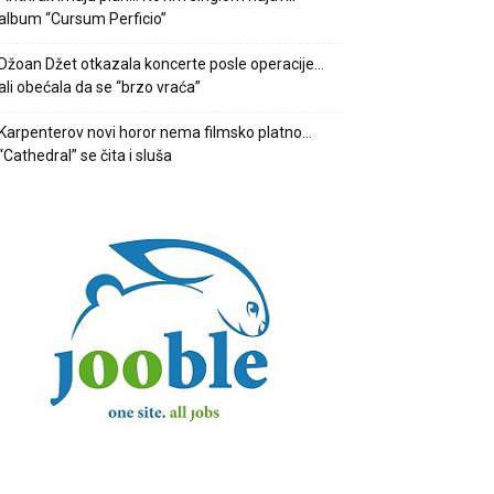
album “Cursum Perficio”
Džoan Džet otkazala koncerte posle operacije…
ali obećala da se “brzo vraća”
Karpenterov novi horor nema filmsko platno…
“Cathedral” se čita i sluša