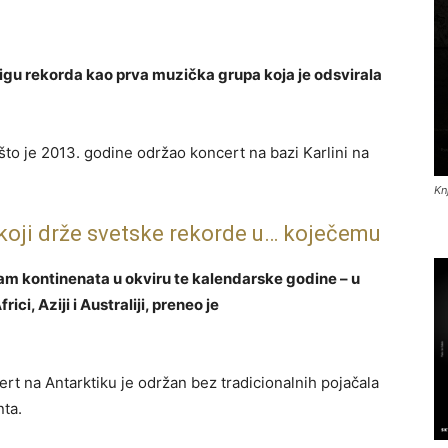
njigu rekorda kao prva muzička grupa koja je odsvirala
što je 2013. godine održao koncert na bazi Karlini na
Kn
koji drže svetske rekorde u… koječemu
am kontinenata u okviru te kalendarske godine – u
ci, Aziji i Australiji, preneo je
cert na Antarktiku je održan bez tradicionalnih pojačala
ta.