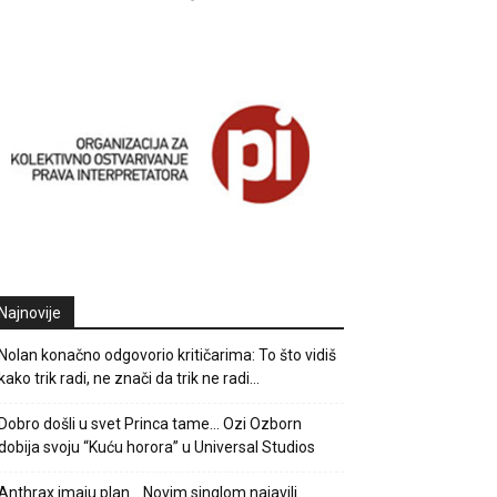
Najnovije
Nolan konačno odgovorio kritičarima: To što vidiš
kako trik radi, ne znači da trik ne radi…
Dobro došli u svet Princa tame… Ozi Ozborn
dobija svoju “Kuću horora” u Universal Studios
Anthrax imaju plan… Novim singlom najavili