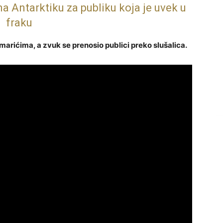
 Antarktiku za publiku koja je uvek u
fraku
marićima, a zvuk se prenosio publici preko slušalica.