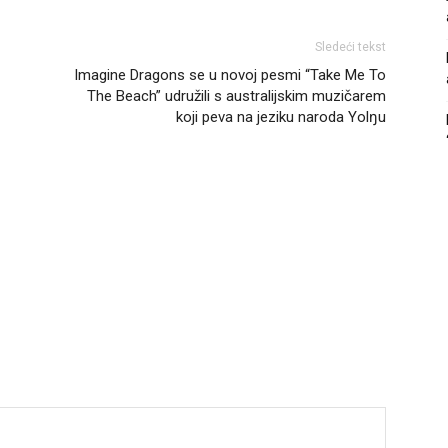
Sledeći tekst
Imagine Dragons se u novoj pesmi “Take Me To
The Beach” udružili s australijskim muzičarem
koji peva na jeziku naroda Yolŋu