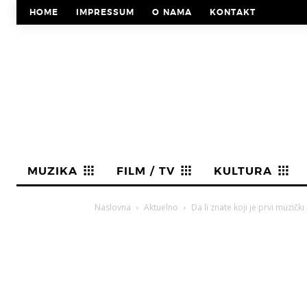
HOME
IMPRESSUM
O NAMA
KONTAKT
MUZIKA
FILM / TV
KULTURA
Naslovna
Aktuelno
Da li znate koji je prvi muzičk