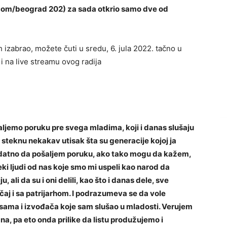
om/beograd 202) za sada otkrio samo dve od
h izabrao, možete čuti u sredu, 6. jula 2022. tačno u
i na live streamu ovog radija
aljemo poruku pre svega mladima, koji i danas slušaju
a steknu nekakav utisak šta su generacije kojoj ja
 dodatno da pošaljem poruku, ako tako mogu da kažem,
neki ljudi od nas koje smo mi uspeli kao narod da
, ali da su i oni delili, kao što i danas dele, sve
učaj i sa patrijarhom. I podrazumeva se da vole
sama i izvođača koje sam slušao u mladosti. Verujem
, pa eto onda prilike da listu produžujemo i