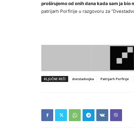
proširujemo od onih dana kada sam ja bio 
patrijarh Porfirije u razgovoru za “Dvestadv
KLJUČNE REČI
dvestadvojka
Patrijarh Porfirije