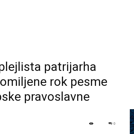
lejlista patrijarha
u omiljene rok pesme
pske pravoslavne
0