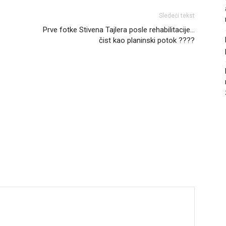
Sledeći tekst
Prve fotke Stivena Tajlera posle rehabilitacije…
čist kao planinski potok ????