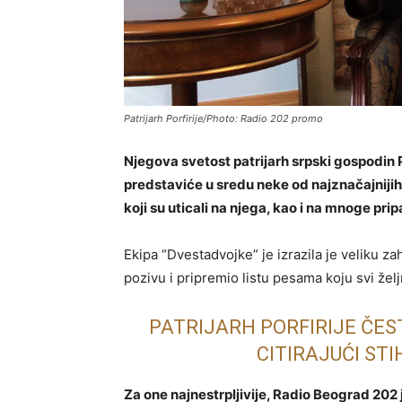
Patrijarh Porfirije/Photo: Radio 202 promo
Njegova svetost patrijarh srpski gospodin 
predstaviće u sredu neke od najznačajnijih 
koji su uticali na njega, kao i na mnoge pr
Ekipa “Dvestadvojke” je izrazila je veliku z
pozivu i pripremio listu pesama koju svi žel
PATRIJARH PORFIRIJE ČE
CITIRAJUĆI ST
Za one najnestrpljivije, Radio Beograd 20