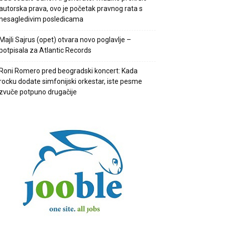
autorska prava, ovo je početak pravnog rata s
nesagledivim posledicama
Majli Sajrus (opet) otvara novo poglavlje –
potpisala za Atlantic Records
Roni Romero pred beogradski koncert: Kada
rocku dodate simfonijski orkestar, iste pesme
zvuče potpuno drugačije