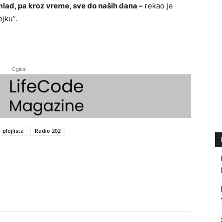
mlad, pa kroz vreme, sve do naših dana –
rekao je
ojku”.
Oglasi
plejlista
Radio 202