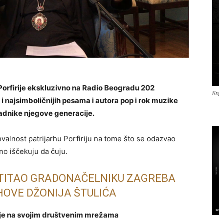
Porfirije ekskluzivno na Radio Beogradu 202
Kn
i najsimboličnijih pesama i autora pop i rok muzike
ipadnike njegove generacije.
ahvalnost patrijarhu Porfiriju na tome što se odazvao
jno iščekuju da čuju.
STITAO GRADONAČELNIKU ZAGREBA
IHOVE DŽONIJA ŠTULIĆA
2 je na svojim društvenim mrežama