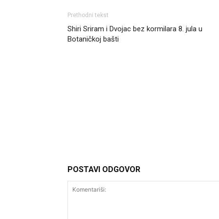
Prethodni tekst
Shiri Sriram i Dvojac bez kormilara 8. jula u
Botaničkoj bašti
Headliner
POSTAVI ODGOVOR