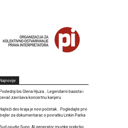
Najnovije
Poslednji bis Glena Hjuza… Legendarni basista i
pevač završava koncertnu karijeru
Najteži deo kraja je novi početak… Pogledajte prvi
trejler za dokumentarac o povratku Linkin Parka
Sud osudio Suno: AI generator muzike prekršio