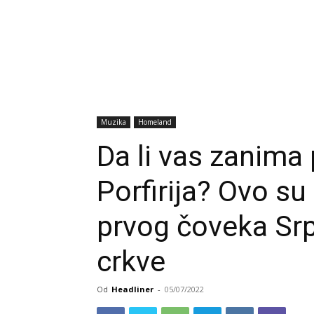
Muzika
Homeland
Da li vas zanima p
Porfirija? Ovo s
prvog čoveka Sr
crkve
Od
Headliner
-
05/07/2022