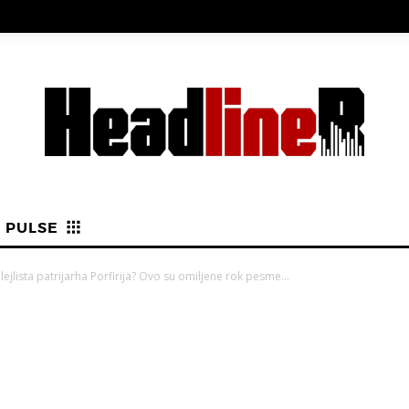
PULSE
lejlista patrijarha Porfirija? Ovo su omiljene rok pesme...