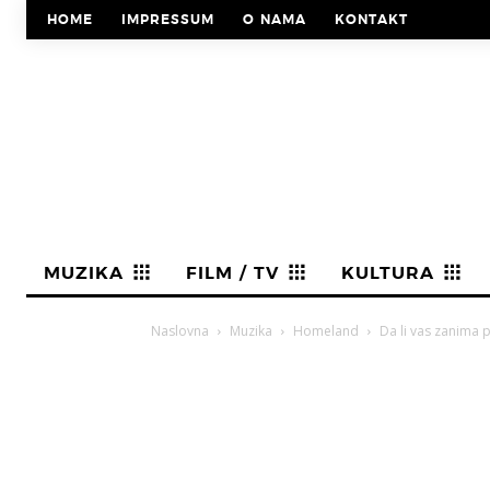
HOME
IMPRESSUM
O NAMA
KONTAKT
MUZIKA
FILM / TV
KULTURA
Naslovna
Muzika
Homeland
Da li vas zanima p