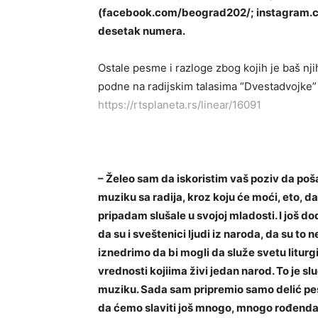
(facebook.com/beograd202/; instagram.c
desetak numera.
Ostale pesme i razloge zbog kojih je baš nji
podne na radijskim talasima “Dvestadvojke” 
https://rtsplaneta.rs/linear/16091
– Želeo sam da iskoristim vaš poziv da poš
muziku sa radija, kroz koju će moći, eto, d
pripadam slušale u svojoj mladosti. I još
da su i sveštenici ljudi iz naroda, da su to 
iznedrimo da bi mogli da služe svetu liturgiju
vrednosti kojiima živi jedan narod. To je sl
muziku. Sada sam pripremio samo delić pe
da ćemo slaviti još mnogo, mnogo rođendana