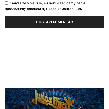
сачувајте моје име, е-маил и веб сајт у овом
прегледнику следећи пут када коментаришем.