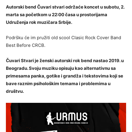
Autorski bend Čuvari stvari održaće koncet u subotu, 2.
marta sa početkom u 22:00 časa u prostorijama
Udruženja rok muzičara Srbije.
Podršku će im pružiti old scool Clasic Rock Cover Band
Best Before CRCB.
Čuvari Stvari je ženski autorski rok bend nastao 2019. u
Beogradu. Svoju muziku opisuju kao alternativnu sa
primesama panka, gotike i grandža i tekstovima koji se
bave raznim psihološkim temama i problemima u
društvu.