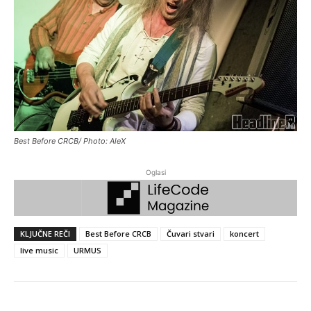
Best Before CRCB/ Photo: AleX
Oglasi
KLJUČNE REČI
Best Before CRCB
Čuvari stvari
koncert
live music
URMUS