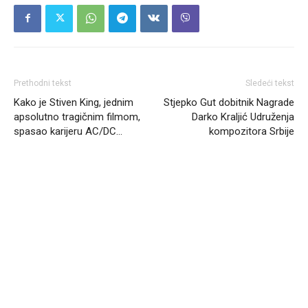
Prethodni tekst
Sledeći tekst
Kako je Stiven King, jednim
Stjepko Gut dobitnik Nagrade
apsolutno tragičnim filmom,
Darko Kraljić Udruženja
spasao karijeru AC/DC…
kompozitora Srbije
Headliner