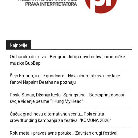
Najnovije
Od baroka do rejva… Beograd dobija novi festival umetničke
muzike BupBap
Šejn Emburi, a nije grindcore… Novi album otkriva lice koje
fanovi Napalm Deatha ne poznaju
Posle Stinga, Džonija Keša i Springstina… Backsprint donosi
svoje viđenje pesme “I Hung My Head”
Čačak gradi novu alternativnu scenu… Pokrenuta
crowdfunding kampanja za festival “KOMUNA 2026”
Rok, metal i pravoslavne poruke… Završen drugi festival