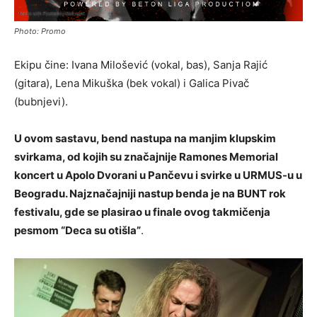
Photo: Promo
Ekipu čine: Ivana Milošević (vokal, bas), Sanja Rajić
(gitara), Lena Mikuška (bek vokal) i Galica Pivač
(bubnjevi).
U ovom sastavu, bend nastupa na manjim klupskim
svirkama, od kojih su značajnije Ramones Memorial
koncert u Apolo Dvorani u Pančevu i svirke u URMUS-u u
Beogradu. Najznačajniji nastup benda je na BUNT rok
festivalu, gde se plasirao u finale ovog takmičenja
pesmom “Deca su otišla”
.