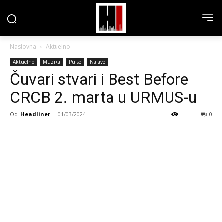
Naslovna
Aktuelno
Aktuelno
Muzika
Pulse
Najave
Čuvari stvari i Best Before
CRCB 2. marta u URMUS-u
Od
Headliner
-
01/03/2024
0