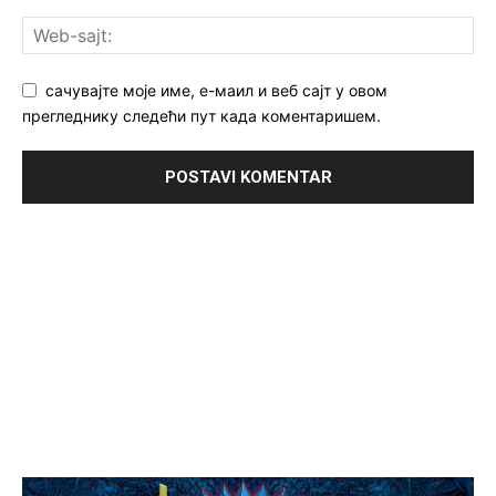
сачувајте моје име, е-маил и веб сајт у овом
прегледнику следећи пут када коментаришем.