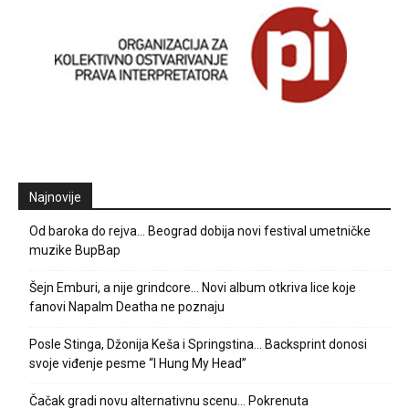
Najnovije
Od baroka do rejva… Beograd dobija novi festival umetničke
muzike BupBap
Šejn Emburi, a nije grindcore… Novi album otkriva lice koje
fanovi Napalm Deatha ne poznaju
Posle Stinga, Džonija Keša i Springstina… Backsprint donosi
svoje viđenje pesme “I Hung My Head”
Čačak gradi novu alternativnu scenu… Pokrenuta