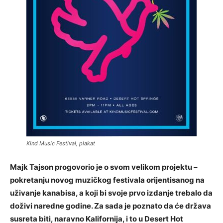
Kind Music Festival, plakat
Majk Tajson progovorio je o svom velikom projektu –
pokretanju novog muzičkog festivala orijentisanog na
uživanje kanabisa, a koji bi svoje prvo izdanje trebalo da
doživi naredne godine. Za sada je poznato da će država
susreta biti, naravno Kalifornija, i to u Desert Hot