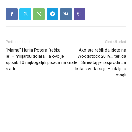
Prethodni tekst
Sledeći tekst
“Mama” Harija Potera “teška
Ako ste rešili da idete na
je” – milijardu dolara… a ovo je
Woodstock 2019… tek da
spisak 10 najbogatjih pisaca na
znate… Smeštaj je rasprodat, a
svetu
lista izvođača je – i dalje u
magli