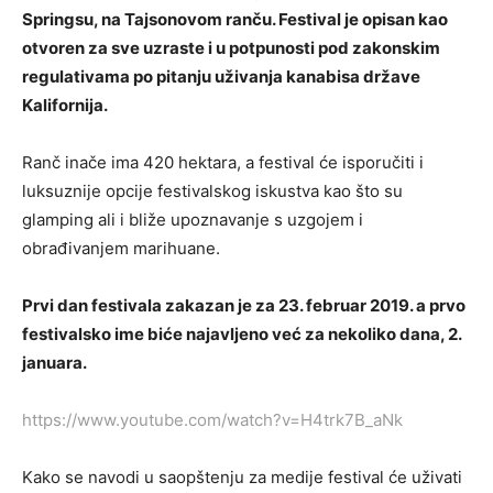
Springsu, na Tajsonovom ranču. Festival je opisan kao
otvoren za sve uzraste i u potpunosti pod zakonskim
regulativama po pitanju uživanja kanabisa države
Kalifornija.
Ranč inače ima 420 hektara, a festival će isporučiti i
luksuznije opcije festivalskog iskustva kao što su
glamping ali i bliže upoznavanje s uzgojem i
obrađivanjem marihuane.
Prvi dan festivala zakazan je za 23. februar 2019. a prvo
festivalsko ime biće najavljeno već za nekoliko dana, 2.
januara.
https://www.youtube.com/watch?v=H4trk7B_aNk
Kako se navodi u saopštenju za medije festival će uživati