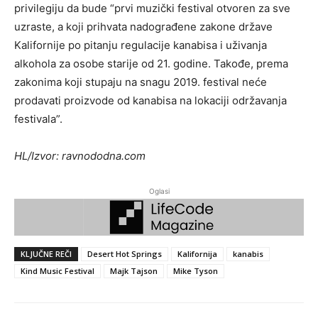
privilegiju da bude “prvi muzički festival otvoren za sve
uzraste, a koji prihvata nadograđene zakone države
Kalifornije po pitanju regulacije kanabisa i uživanja
alkohola za osobe starije od 21. godine. Takođe, prema
zakonima koji stupaju na snagu 2019. festival neće
prodavati proizvode od kanabisa na lokaciji održavanja
festivala”.
HL/Izvor: ravnododna.com
Oglasi
KLJUČNE REČI
Desert Hot Springs
Kalifornija
kanabis
Kind Music Festival
Majk Tajson
Mike Tyson