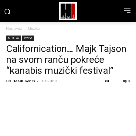
Naslovna
Muzika
Muzika
World
Californication… Majk Tajson
na svom ranču pokreće
“kanabis muzički festival”
Od
Headliner.rs
-
31/12/2018
0