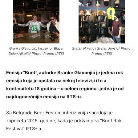
Granka Glavonjić, Inspektor Blaža,
Stefan Niketić i Stefan Jovčić/ Photo:
Dejan Nikolić/ Photo: Promo (RTS)
Promo (RTS)
Emisija “Bunt”, autorke Branke Glavonjić je jedina rok
emisija koja je opstala na nekoj televiziji i to u
kontinuitetu 18 godina – u celom regionu i jedna je od
najdugovečnijih emisija na RTS-u.
Sa Belgrade Beer Festom intenzivnija saradnja je
započeta 2015. godine, kada je održan prvi “Bunt Rok
Festival” RTS- a.