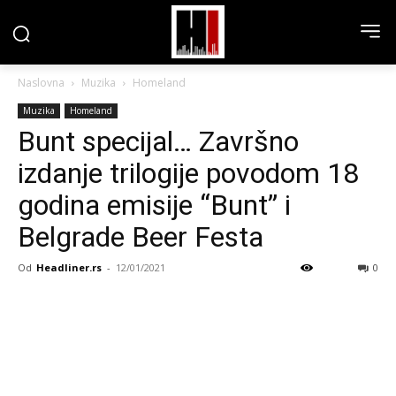
Naslovna
Muzika
Homeland
Muzika
Homeland
Bunt specijal… Završno
izdanje trilogije povodom 18
godina emisije “Bunt” i
Belgrade Beer Festa
Od
Headliner.rs
-
12/01/2021
0