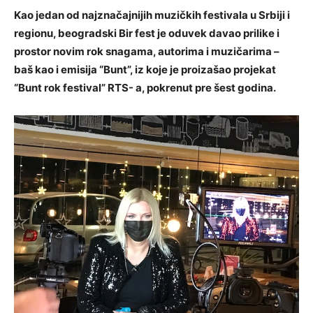
Kao jedan od najznačajnijih muzičkih festivala u Srbiji i
regionu, beogradski Bir fest je oduvek davao prilike i
prostor novim rok snagama, autorima i muzičarima –
baš kao i emisija “Bunt”, iz koje je proizašao projekat
“Bunt rok festival” RTS- a, pokrenut pre šest godina.