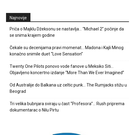
Najnovije
Priča o Majklu Džeksonu se nastavlja… “Michael 2” počinje da
se snima krajem godine
Čekale su decenijama pravi momenat… Madona i Kajli Minog
konačno snimile duet “Love Sensation”
Twenty One Pilots ponovo vode fanove u Meksiko Siti…
Objavljeno koncertno izdanje “More Than We Ever Imagined”
Od Australije do Balkana uz celtic punk… The Rumjacks stižu u
Beograd
Tri velika bubnjara sviraju u čast “Profesora”… Rush priprema
dokumentarac o Nilu Pirtu