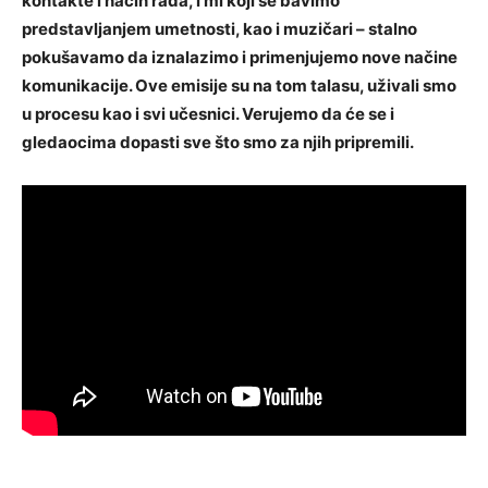
kontakte i način rada, i mi koji se bavimo
predstavljanjem umetnosti, kao i muzičari – stalno
pokušavamo da iznalazimo i primenjujemo nove načine
komunikacije. Ove emisije su na tom talasu, uživali smo
u procesu kao i svi učesnici. Verujemo da će se i
gledaocima dopasti sve što smo za njih pripremili.