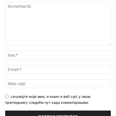
сачувајте моје име, е-маил и веб сајт у овом
прегледнику следећи пут када коментаришем.