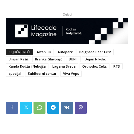
Oglasi
KLJUČNE REČI
Artan Lili
Autopark
Belgrade Beer Fest
Brajan Rašić
Branka Glavonjić
BUNT
Dejan Nikolić
Kanda Kodža i Nebojša
Lagana Sreda
Orthodox Celts
RTS
specijal
SubBeerni centar
Viva Vops