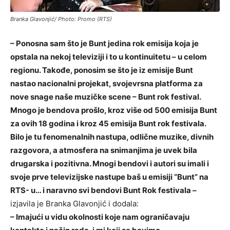
Branka Glavonjić/ Photo: Promo (RTS)
– Ponosna sam što je Bunt jedina rok emisija koja je
opstala na nekoj televiziji i to u kontinuitetu – u celom
regionu. Takođe, ponosim se što je iz emisije Bunt
nastao nacionalni projekat, svojevrsna platforma za
nove snage naše muzičke scene – Bunt rok festival.
Mnogo je bendova prošlo, kroz više od 500 emisija Bunt
za ovih 18 godina i kroz 45 emisija Bunt rok festivala.
Bilo je tu fenomenalnih nastupa, odlične muzike, divnih
razgovora, a atmosfera na snimanjima je uvek bila
drugarska i pozitivna. Mnogi bendovi i autori su imali i
svoje prve televizijske nastupe baš u emisiji “Bunt” na
RTS- u… i naravno svi bendovi Bunt Rok festivala –
izjavila je Branka Glavonjić i dodala:
– Imajući u vidu okolnosti koje nam ograničavaju