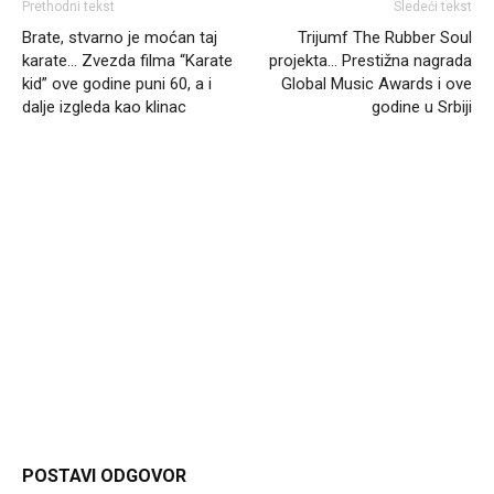
Prethodni tekst
Sledeći tekst
Brate, stvarno je moćan taj
Trijumf The Rubber Soul
karate… Zvezda filma “Karate
projekta… Prestižna nagrada
kid” ove godine puni 60, a i
Global Music Awards i ove
dalje izgleda kao klinac
godine u Srbiji
Headliner.rs
http://Headliner.rs
POSTAVI ODGOVOR