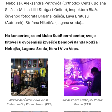
Nebojša), Aleksandra Petrovića (Orthodox Celts), Bojana
Slačalu (Artan Lili i Stutgart Online), inspektora Blažu,
čuvenog fotografa Brajana Rašića, Lava Bratušu
(Autopark), Stefana Niketića (Lagana sreda)…
Na koncertnoj sceni kluba SubBeerni centar, svoje
hitove i u ovoj emisiji izvešće bendovi Kanda kodža i
Nebojša, Lagana Sreda, Kora i Viva Vops.
Aleksandar Čurčić (Viva Vops) i
Kanda kodža i Nebojša/ Photo:
Stefan Jovčić/ Photo: Promo (RTS)
Promo (RTS)