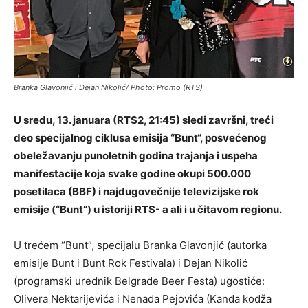
Branka Glavonjić i Dejan Nikolić/ Photo: Promo (RTS)
U sredu, 13. januara (RTS2, 21:45) sledi završni, treći
deo specijalnog ciklusa emisija “Bunt“, posvećenog
obeležavanju punoletnih godina trajanja i uspeha
manifestacije koja svake godine okupi 500.000
posetilaca (BBF) i najdugovečnije televizijske rok
emisije (“Bunt”) u istoriji RTS- a ali i u čitavom regionu.
U trećem “Bunt”, specijalu Branka Glavonjić (autorka
emisije Bunt i Bunt Rok Festivala) i Dejan Nikolić
(programski urednik Belgrade Beer Festa) ugostiće:
Olivera Nektarijevića i Nenada Pejovića (Kanda kodža