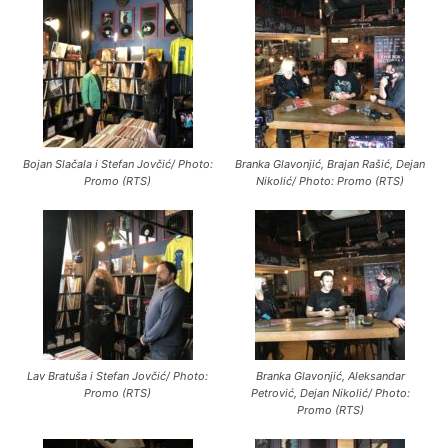
Bojan Slačala i Stefan Jovčić/ Photo:
Branka Glavonjić, Brajan Rašić, Dejan
Promo (RTS)
Nikolić/ Photo: Promo (RTS)
Lav Bratuša i Stefan Jovčić/ Photo:
Branka Glavonjić, Aleksandar
Promo (RTS)
Petrović, Dejan Nikolić/ Photo:
Promo (RTS)