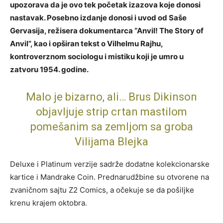
upozorava da je ovo tek početak izazova koje donosi
nastavak. Posebno izdanje donosi i uvod od Saše
Gervasija, režisera dokumentarca “Anvil! The Story of
Anvil”, kao i opširan tekst o Vilhelmu Rajhu,
kontroverznom sociologu i mistiku koji je umro u
zatvoru 1954. godine.
Malo je bizarno, ali… Brus Dikinson
objavljuje strip crtan mastilom
pomešanim sa zemljom sa groba
Vilijama Blejka
Deluxe i Platinum verzije sadrže dodatne kolekcionarske
kartice i Mandrake Coin. Prednarudžbine su otvorene na
zvaničnom sajtu Z2 Comics, a očekuje se da pošiljke
krenu krajem oktobra.