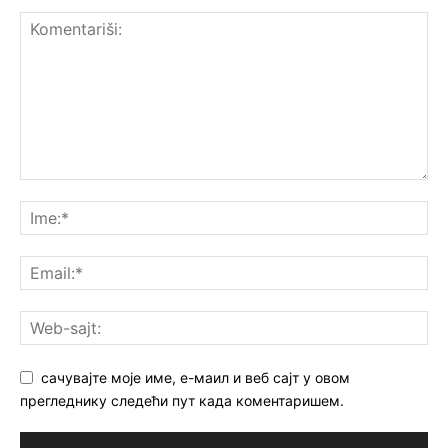
сачувајте моје име, е-маил и веб сајт у овом
прегледнику следећи пут када коментаришем.