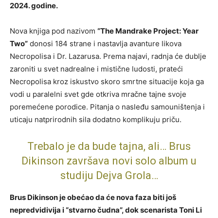
2024. godine.
Nova knjiga pod nazivom
“The Mandrake Project: Year
Two”
donosi 184 strane i nastavlja avanture likova
Necropolisa i Dr. Lazarusa. Prema najavi, radnja će dublje
zaroniti u svet nadrealne i mistične ludosti, prateći
Necropolisa kroz iskustvo skoro smrtne situacije koja ga
vodi u paralelni svet gde otkriva mračne tajne svoje
poremećene porodice. Pitanja o nasleđu samouništenja i
uticaju natprirodnih sila dodatno komplikuju priču.
Trebalo je da bude tajna, ali… Brus
Dikinson završava novi solo album u
studiju Dejva Grola…
Brus Dikinson je obećao da će nova faza biti još
nepredvidivija i “stvarno čudna”, dok scenarista Toni Li