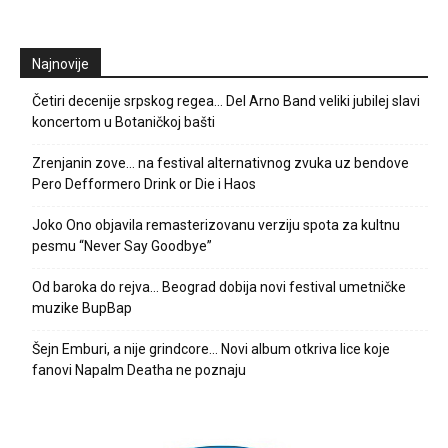
Najnovije
Četiri decenije srpskog regea… Del Arno Band veliki jubilej slavi
koncertom u Botaničkoj bašti
Zrenjanin zove… na festival alternativnog zvuka uz bendove
Pero Defformero Drink or Die i Haos
Joko Ono objavila remasterizovanu verziju spota za kultnu
pesmu “Never Say Goodbye”
Od baroka do rejva… Beograd dobija novi festival umetničke
muzike BupBap
Šejn Emburi, a nije grindcore… Novi album otkriva lice koje
fanovi Napalm Deatha ne poznaju