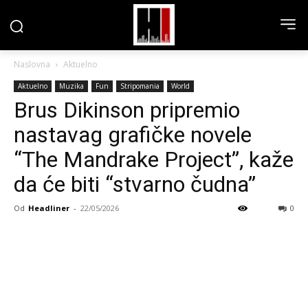
Naslovna
Aktuelno
Aktuelno
Muzika
Fun
Stripomania
World
Brus Dikinson pripremio
nastavag grafičke novele
“The Mandrake Project”, kaže
da će biti “stvarno čudna”
Od
Headliner
-
22/05/2026
0