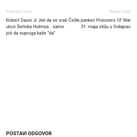
Prethodni tekst
Sledeći tekst
Robert Dauni Jr. želi da se vrati
Češki pankeri Prisoners Of War
ulozi Šerloka Holmsa… samo
31. maja stižu u Svilajnac
još da supruga kaže “da”
Headliner
POSTAVI ODGOVOR