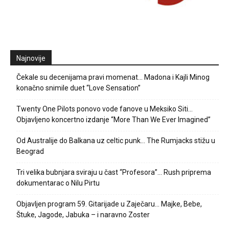
Najnovije
Čekale su decenijama pravi momenat… Madona i Kajli Minog
konačno snimile duet “Love Sensation”
Twenty One Pilots ponovo vode fanove u Meksiko Siti…
Objavljeno koncertno izdanje “More Than We Ever Imagined”
Od Australije do Balkana uz celtic punk… The Rumjacks stižu u
Beograd
Tri velika bubnjara sviraju u čast “Profesora”… Rush priprema
dokumentarac o Nilu Pirtu
Objavljen program 59. Gitarijade u Zaječaru… Majke, Bebe,
Štuke, Jagode, Jabuka – i naravno Zoster