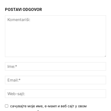
POSTAVI ODGOVOR
сачувајте моје име, е-маил и веб сајт у овом