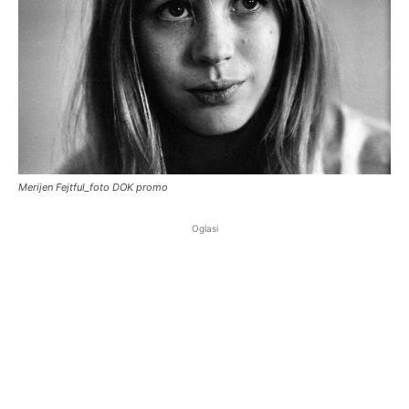
Merijen Fejtful_foto DOK promo
Oglasi