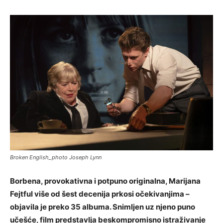
Broken English_photo Joseph Lynn
Borbena, provokativna i potpuno originalna, Marijana
Fejtful više od šest decenija prkosi očekivanjima –
objavila je preko 35 albuma. Snimljen uz njeno puno
učešće, film predstavlja beskompromisno istraživanje