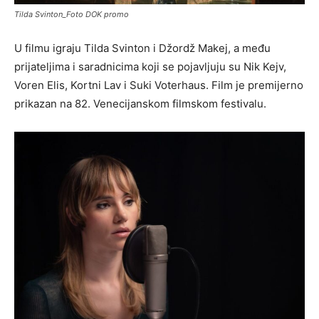
Tilda Svinton_Foto DOK promo
U filmu igraju Tilda Svinton i Džordž Makej, a među
prijateljima i saradnicima koji se pojavljuju su Nik Kejv,
Voren Elis, Kortni Lav i Suki Voterhaus. Film je premijerno
prikazan na 82. Venecijanskom filmskom festivalu.