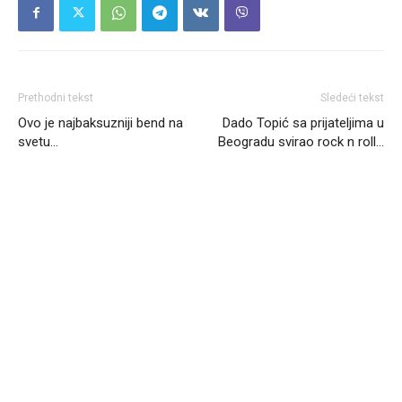
Prethodni tekst
Sledeći tekst
Ovo je najbaksuzniji bend na
Dado Topić sa prijateljima u
svetu…
Beogradu svirao rock n roll…
Headliner