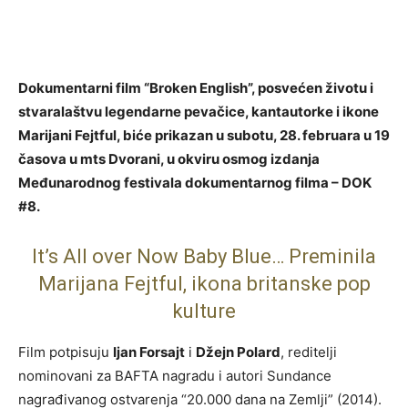
Dokumentarni film “Broken English”, posvećen životu i
stvaralaštvu legendarne pevačice, kantautorke i ikone
Marijani Fejtful, biće prikazan u subotu, 28. februara u 19
časova u mts Dvorani, u okviru osmog izdanja
Međunarodnog festivala dokumentarnog filma – DOK
#8.
It’s All over Now Baby Blue… Preminila
Marijana Fejtful, ikona britanske pop
kulture
Film potpisuju
Ijan Forsajt
i
Džejn Polard
, reditelji
nominovani za BAFTA nagradu i autori Sundance
nagrađivanog ostvarenja “20.000 dana na Zemlji” (2014).