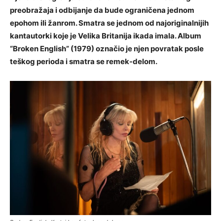
preobražaja i odbijanje da bude ograničena jednom
epohom ili žanrom. Smatra se jednom od najoriginalnijih
kantautorki koje je Velika Britanija ikada imala. Album
“Broken English” (1979) označio je njen povratak posle
teškog perioda i smatra se remek-delom.