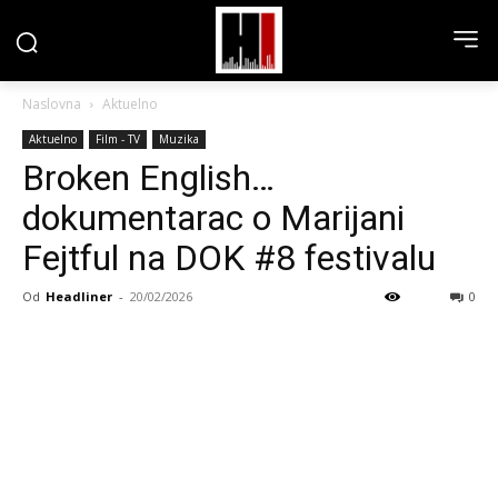
Naslovna
Aktuelno
Aktuelno
Film - TV
Muzika
Broken English…
dokumentarac o Marijani
Fejtful na DOK #8 festivalu
Od
Headliner
-
20/02/2026
0