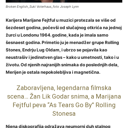
Broken English_Suki Voterhaus_foto Joseph Lynn
Karijera Marijane Fejtful u muzici protezala se više od
šezdeset godina, počevši od slučajnog otkrića na jednoj
žurci u Londonu 1964. godine, kada je imala samo
šesnaest godina. Primetio ju je menadžer grupe Rolling
Stones, Endrju Lug Oldam, i ubrzo se pojavila kao
neustrašiv i jedinstven glas – kako u umetnosti, tako i u
životu. Od njenih najranijih snimaka do poslednjih dela,
Merijen je ostala nepokolebljiva i magnetična.
Zaboravljena, legendarna filmska
scena… Žan Lik Godar snima, a Marijana
Fejtful peva “As Tears Go By” Rolling
Stonesa
Njena diskografija odražava neumorni duh stalnog