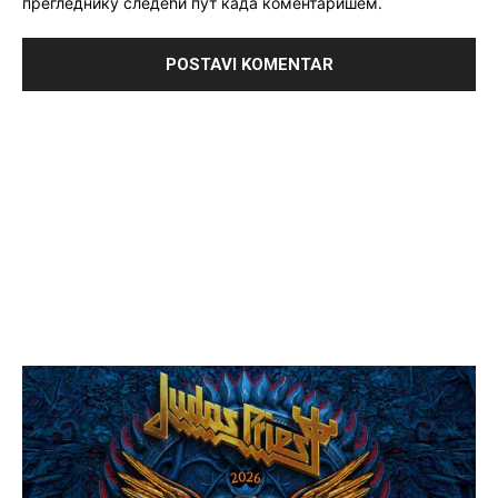
прегледнику следећи пут када коментаришем.