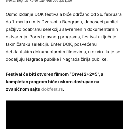
Broken English_Kortni Lav_foto Joseph Lynn
Osmo izdanje DOK festivala biće održano od 26. februara
do 1. marta u mts Dvorani u Beogradu, donoseći publici
pažljivo odabranu selekciju savremenih dokumentarnih
ostvarenja. Pored glavnog programa, festival uključuje i
takmičarsku selekciju Enter DOK, posvećenu
debitantskim dokumentarnim filmovima, u okviru koje se
dodeljuju Nagrada publike i Nagrada žirija publike.
Festival će biti otvoren filmom “Orvel 2+2=5”, a
kompletan program biće uskoro dostupan na
zvaničnom sajtu
dokfest.rs
.