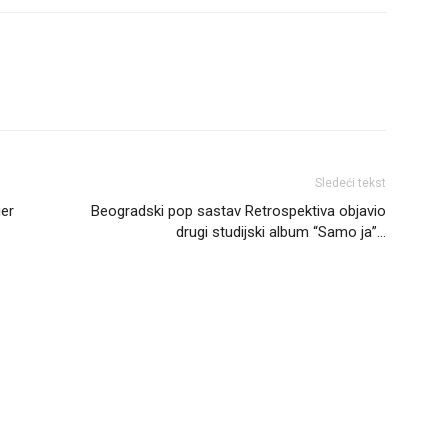
Sledeći tekst
ger
Beogradski pop sastav Retrospektiva objavio
drugi studijski album “Samo ja”…