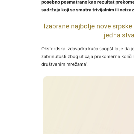
posebno posmatrano kao rezultat prekomer
sadržaja koji se smatra trivijalnim ili neiza
Izabrane najbolje nove srpske
jedna stv
Oksfordska izdavačka kuća saopštila je da j
zabrinutosti zbog uticaja prekomerne količi
društvenim mrežama”.