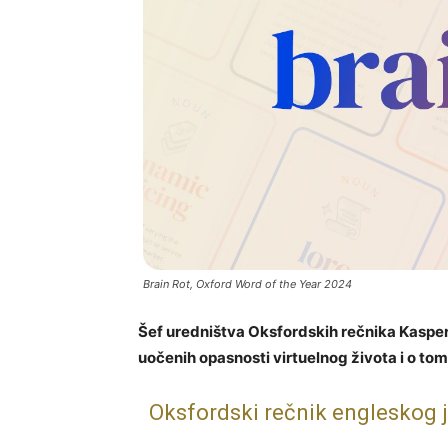
Brain Rot, Oxford Word of the Year 2024
Šef uredništva Oksfordskih rečnika Kasper G
uočenih opasnosti virtuelnog života i o to
Oksfordski rečnik engleskog j