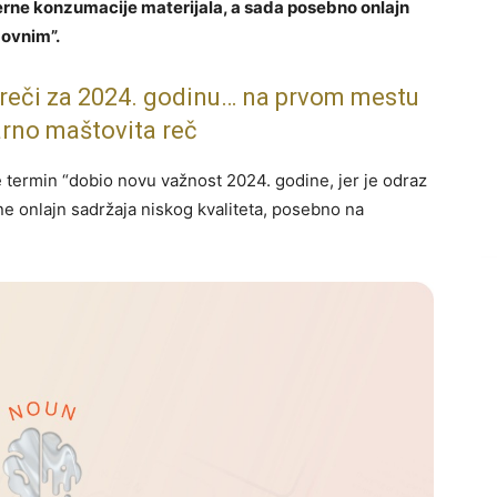
ne konzumacije materijala, a sada posebno onlajn
zovnim”.
 reči za 2024. godinu… na prvom mestu
arno maštovita reč
e termin “dobio novu važnost 2024. godine, jer je odraz
ne onlajn sadržaja niskog kvaliteta, posebno na