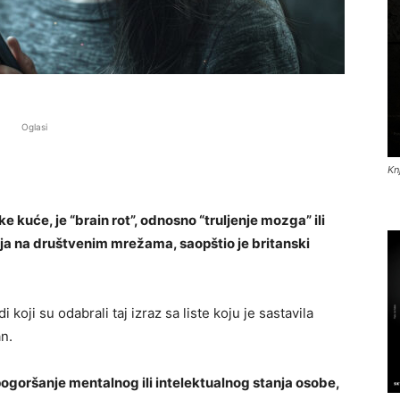
Oglasi
Kn
kuće, je “brain rot”, odnosno “truljenje mozga” ili
nja na društvenim mrežama, saopštio je britanski
 koji su odabrali taj izraz sa liste koju je sastavila
n.
pogoršanje mentalnog ili intelektualnog stanja osobe,