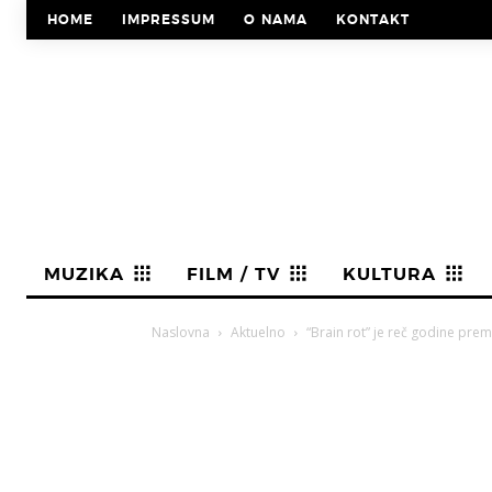
HOME
IMPRESSUM
O NAMA
KONTAKT
MUZIKA
FILM / TV
KULTURA
Naslovna
Aktuelno
“Brain rot” je reč godine prem