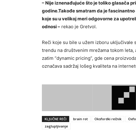
– Nije iznenađujuće što je toliko glasača p
godine.Takođe smatram da je fascinantno da 
koje su u velikoj meri odgovorne za upotreb
odnosi –
rekao je Gretvol.
Reči koje su bile u užem izboru uključivale 
trendu na društvenim mrežama tokom leta, 
zatim “dynamic pricing”, gde cena proizvoda i
označava sadržaj lošeg kvaliteta na interne
KLJUČNE REČI
brain rot
Oksfordki rečnik
Oxfo
zaglupljivanje