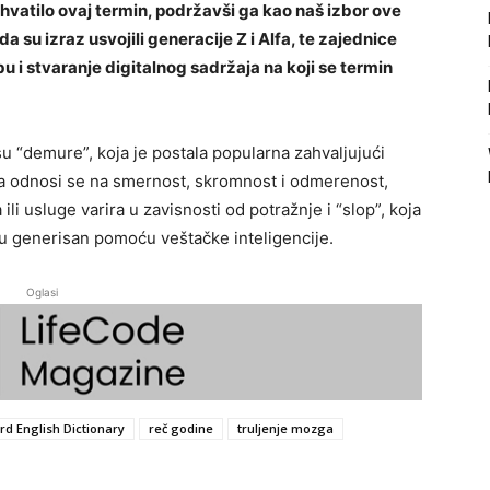
rihvatilo ovaj termin, podržavši ga kao naš izbor ove
su izraz usvojili generacije Z i Alfa, te zajednice
u i stvaranje digitalnog sadržaja na koji se termin
su “demure”, koja je postala popularna zahvaljujući
a odnosi se na smernost, skromnost i odmerenost,
li usluge varira u zavisnosti od potražnje i “slop”, koja
tu generisan pomoću veštačke inteligencije.
Oglasi
rd English Dictionary
reč godine
truljenje mozga