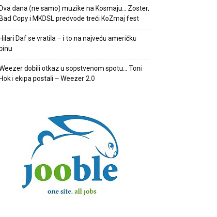
Dva dana (ne samo) muzike na Kosmaju… Zoster,
Bad Copy i MKDSL predvode treći KoZmaj fest
Hilari Daf se vratila – i to na najveću američku
binu
Weezer dobili otkaz u sopstvenom spotu… Toni
Hok i ekipa postali – Weezer 2.0