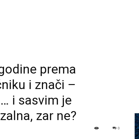
č godine prema
iku i znači –
… i sasvim je
rzalna, zar ne?
0