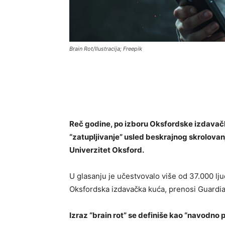
Brain Rot/Ilustracija; Freepik
Reč godine, po izboru Oksfordske izdavačke 
“zatupljivanje” usled beskrajnog skrolova
Univerzitet Oksford.
U glasanju je učestvovalo više od 37.000 ljudi
Oksfordska izdavačka kuća, prenosi Guardia
Izraz “brain rot” se definiše kao “navodno 