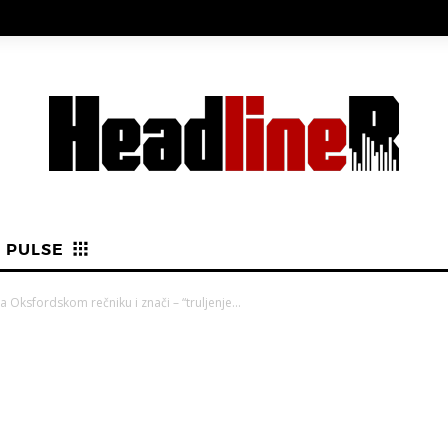
PULSE
a Oksfordskom rečniku i znači – “truljenje...