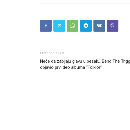
Prethodni tekst
Neće da zabijaju glavu u pesak… Bend The Trig
objavio prvi deo albuma “Folklor”
Headliner