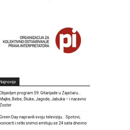
Najnovije
Objavljen program 59. Gitarijade u Zaječaru…
Majke, Bebe, Štuke, Jagode, Jabuka – i naravno
Zoster
Green Day napravili svoju televiziju… Spotovi,
koncerti i retki snimci emituju se 24 sata dnevno