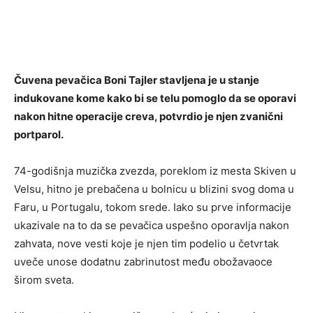
Čuvena pevačica Boni Tajler stavljena je u stanje
indukovane kome kako bi se telu pomoglo da se oporavi
nakon hitne operacije creva, potvrdio je njen zvanični
portparol.
74-godišnja muzička zvezda, poreklom iz mesta Skiven u
Velsu, hitno je prebačena u bolnicu u blizini svog doma u
Faru, u Portugalu, tokom srede. Iako su prve informacije
ukazivale na to da se pevačica uspešno oporavlja nakon
zahvata, nove vesti koje je njen tim podelio u četvrtak
uveče unose dodatnu zabrinutost među obožavaoce
širom sveta.