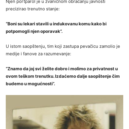
Njen portparol je u zvaničnom obraćanju javnosti
precizirao trenutno stanje:
“Boni su lekari stavili u indukovanu komu kako bi
potpomogli njen oporavak”.
U istom saopštenju, tim koji zastupa pevačicu zamolio je
medije i fanove za razumevanje:
“Znamo da joj svi želite dobro i molimo za privatnost u
ovom teškom trenutku. Izdaćemo dalje saopštenje čim
budemo u mogućnosti”.