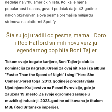
nedelje na vrhu američkih lista. Kolika je njena
popularnost i danas, govori podatak da je 43 godine
nakon objavljivanja ova pesma premašila milijardu
strimova na platformi Spotify.
Šta su joj uradili od pesme, mama… Doro
i Rob Halford snimili novu verziju
legendarnog pop hita Boni Tajler
Tokom svoje bogate karijere, Boni Tajler je dobila
nominaciju za nagradu Gremi za ovaj hit, kao i za album
“Faster Than the Speed of Night” i singl “Here She
Comes”. Pored toga, 2013. godine je predstavljala
Ujedinjeno Kraljevstvo na Pesmi Evrovizije, gde je
zauzela 19. mesto. Za svoje ogromne zasluge u
muzičkoj industriji, 2023. godine odlikovana je titulom
MBE (Red Britanske imperije).