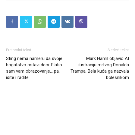
Prethodni tekst
Sledeći tekst
Sting nema nameru da svoje
Mark Hamil objavio AI
bogatstvo ostavi deci: Platio
ilustraciju mrtvog Donalda
sam vam obrazovanje… pa,
Trampa, Bela kuća ga nazvala
idite i radite…
bolesnikom