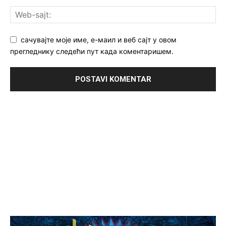
сачувајте моје име, е-маил и веб сајт у овом
прегледнику следећи пут када коментаришем.