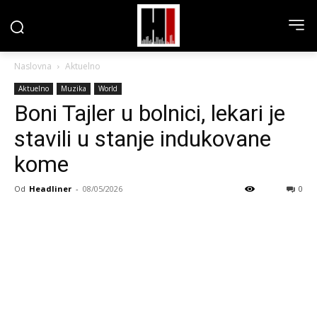
Naslovna
Aktuelno
Aktuelno
Muzika
World
Boni Tajler u bolnici, lekari je
stavili u stanje indukovane
kome
Od
Headliner
-
08/05/2026
0