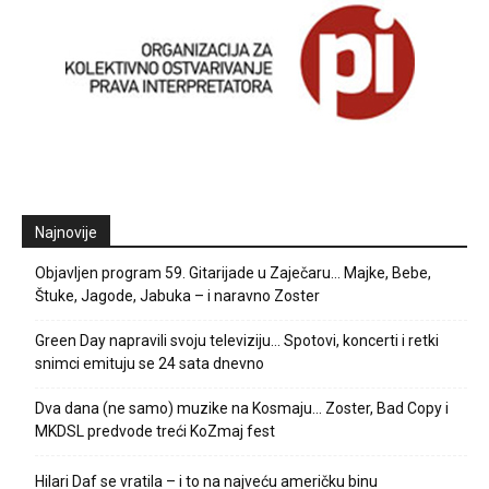
Najnovije
Objavljen program 59. Gitarijade u Zaječaru… Majke, Bebe,
Štuke, Jagode, Jabuka – i naravno Zoster
Green Day napravili svoju televiziju… Spotovi, koncerti i retki
snimci emituju se 24 sata dnevno
Dva dana (ne samo) muzike na Kosmaju… Zoster, Bad Copy i
MKDSL predvode treći KoZmaj fest
Hilari Daf se vratila – i to na najveću američku binu