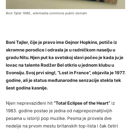
Boni Tajler 1986., wikimedia commons public domain
Boni Tajler, čije je pravo ime Gejnor Hopkins, potiče iz
skromne porodice i odrasla je u radničkom naselju u
gradu Nitu. Njen put ka svetskoj slavi počeo je kada ju je
lovac na talente Rodžer Bel otkrio u jednom klubu u
Svonsiju. Svoj prvi singl, “Lost in France”, objavila je 1977.
godine, ali je status međunarodne senzacije stekla tek
šest godina kasnije.
Njen neprevaziđeni hit
“Total Eclipse of the Heart”
iz
1983. godine postao je jedna od najprepoznatljivijih
pesama u istoriji pop muzike. Pesma je provela dve
nedelje na prvom mestu britanskih top-lista i čak četiri