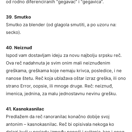
od rodno diferenciranih “gegavac” i “gegavica”.
39
.
Smutko
Smutko za blender (od glagola smutiti, a po uzoru na:
secko).
40
.
Neiznuđ
Ispod vam dostavljam ideju za novu najbolju srpsku reč.
Ova reč nadahnuta je svim onim mali neiznuđenim
greškama, greškama koje nemaju krivca, posledice, i ne
nanose štetu. Reč koja ublažava oštar izraz greška, ili ono
strano Error, oopsie, ili mnoge druge. Reč: neiznuđ,
imenica, jednina, za malu jednostavnu nevinu grešku.
41.
Kasnokasnilac
Predlažem da reč ranoranilac konačno dobije svoj
antonim – kasnokasnilac. Reč bi opisivala nekoga ko
dolazi kući u periodu između ponoći i svitanja, kao i onog