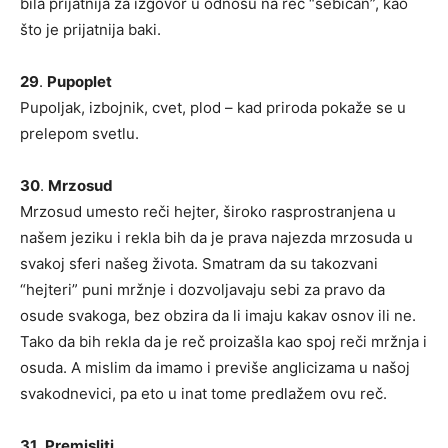
bila prijatnija za izgovor u odnosu na reč “sebičan”, kao
što je prijatnija baki.
29
.
Pupoplet
Pupoljak, izbojnik, cvet, plod – kad priroda pokaže se u
prelepom svetlu.
30
.
Mrzosud
Mrzosud umesto reči hejter, široko rasprostranjena u
našem jeziku i rekla bih da je prava najezda mrzosuda u
svakoj sferi našeg života. Smatram da su takozvani
“hejteri” puni mržnje i dozvoljavaju sebi za pravo da
osude svakoga, bez obzira da li imaju kakav osnov ili ne.
Tako da bih rekla da je reč proizašla kao spoj reči mržnja i
osuda. A mislim da imamo i previše anglicizama u našoj
svakodnevici, pa eto u inat tome predlažem ovu reč.
31
.
Premisliti