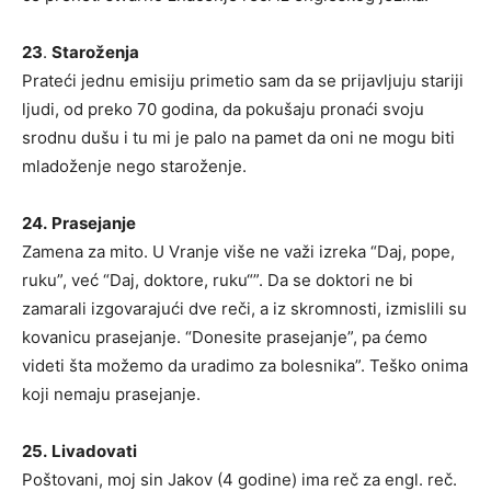
23
.
Staroženja
Prateći jednu emisiju primetio sam da se prijavljuju stariji
ljudi, od preko 70 godina, da pokušaju pronaći svoju
srodnu dušu i tu mi je palo na pamet da oni ne mogu biti
mladoženje nego staroženje.
24.
Prasejanje
Zamena za mito. U Vranje više ne važi izreka “Daj, pope,
ruku”, već “Daj, doktore, ruku“”. Da se doktori ne bi
zamarali izgovarajući dve reči, a iz skromnosti, izmislili su
kovanicu prasejanje. “Donesite prasejanje”, pa ćemo
videti šta možemo da uradimo za bolesnika”. Teško onima
koji nemaju prasejanje.
25.
Livadovati
Poštovani, moj sin Jakov (4 godine) ima reč za engl. reč.