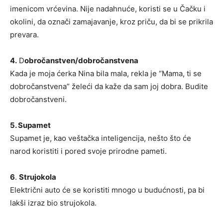
imenicom vrćevina. Nije nadahnuće, koristi se u Čačku i
okolini, da označi zamajavanje, kroz priču, da bi se prikrila
prevara.
4.
D
obročanstven/dobročanstvena
Kada je moja ćerka Nina bila mala, rekla je “Mama, ti se
dobročanstvena” želeći da kaže da sam joj dobra. Budite
dobročanstveni.
5. Supamet
Supamet je, kao veštačka inteligencija, nešto što će
narod koristiti i pored svoje prirodne pameti.
6
.
Strujokola
Električni auto će se koristiti mnogo u budućnosti, pa bi
lakši izraz bio strujokola.