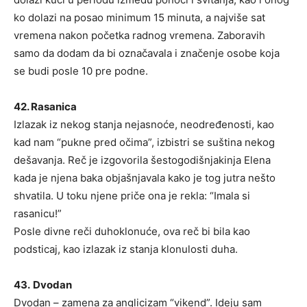
ko dolazi na posao minimum 15 minuta, a najviše sat
vremena nakon početka radnog vremena. Zaboravih
samo da dodam da bi označavala i značenje osobe koja
se budi posle 10 pre podne.
42. Rasanica
Izlazak iz nekog stanja nejasnoće, neodređenosti, kao
kad nam “pukne pred očima”, izbistri se suština nekog
dešavanja. Reč je izgovorila šestogodišnjakinja Elena
kada je njena baka objašnjavala kako je tog jutra nešto
shvatila. U toku njene priče ona je rekla: “Imala si
rasanicu!”
Posle divne reči duhoklonuće, ova reč bi bila kao
podsticaj, kao izlazak iz stanja klonulosti duha.
43.
Dvodan
Dvodan – zamena za anglicizam “vikend”. Ideju sam