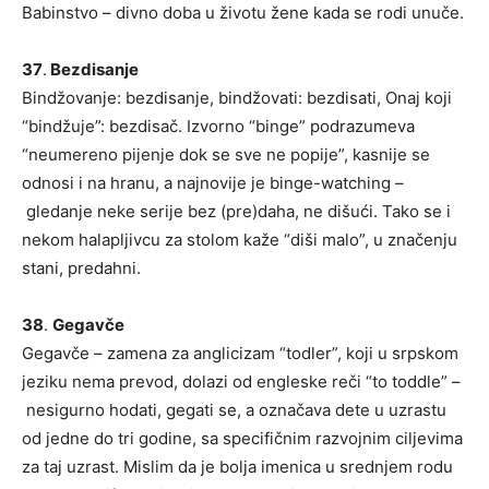
Babinstvo – divno doba u životu žene kada se rodi unuče.
37
.
Bezdisanje
Bindžovanje: bezdisanje, bindžovati: bezdisati, Onaj koji
“bindžuje”: bezdisač. Izvorno “binge” podrazumeva
“neumereno pijenje dok se sve ne popije”, kasnije se
odnosi i na hranu, a najnovije je binge-watching –
gledanje neke serije bez (pre)daha, ne dišući. Tako se i
nekom halapljivcu za stolom kaže “diši malo”, u značenju
stani, predahni.
38
.
Gegavče
Gegavče – zamena za anglicizam “todler”, koji u srpskom
jeziku nema prevod, dolazi od engleske reči “to toddle” –
nesigurno hodati, gegati se, a označava dete u uzrastu
od jedne do tri godine, sa specifičnim razvojnim ciljevima
za taj uzrast. Mislim da je bolja imenica u srednjem rodu