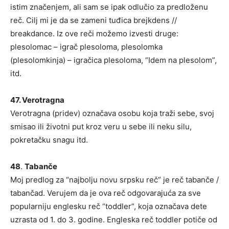
istim značenjem, ali sam se ipak odlučio za predloženu
reč. Cilj mi je da se zameni tuđica brejkdens //
breakdance. Iz ove reči možemo izvesti druge:
plesolomac – igrač plesoloma, plesolomka
(plesolomkinja) – igračica plesoloma, “Idem na plesolom”,
itd.
47. Verotragna
Verotragna (pridev) označava osobu koja traži sebe, svoj
smisao ili životni put kroz veru u sebe ili neku silu,
pokretačku snagu itd.
48
.
Tabanče
Moj predlog za “najbolju novu srpsku reč” je reč tabanče /
tabančad. Verujem da je ova reč odgovarajuća za sve
popularniju englesku reč “toddler”, koja označava dete
uzrasta od 1. do 3. godine. Engleska reč toddler potiče od