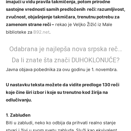
imajući u vidu pravila takmičenja, potom prirodne
sastojne vrednosti samih predloženih reči: razumljivost,
zvučnost, objašnjenje takmičara, trenutnu potrebu za
zamenom strane reči –
rekao je Veljko Žižić iz Male
biblioteke za
B92.net
.
Odabrana je najlepša nova srpska reč…
Da li znate šta znači DUHOKLONUĆE?
Javna objava pobednika za ovu godinu je 1. novembra.
U nastavku teksta možete da vidite predloge 130 reči
koje čine širi izbor i koje su trenutno kod žirija na
odlučivanju.
1
.
Zabluđen
Biti u zabludi, neko ko odbija da prihvati realno stanje
stvari i živi u svom svetu zabluda. Služi kao ekvivalent