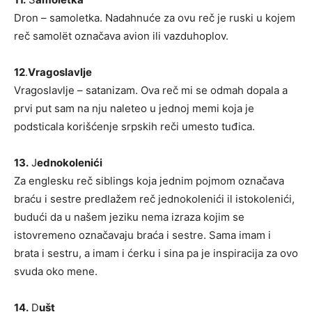
Dron – samoletka. Nadahnuće za ovu reč je ruski u kojem
reč samolёt označava avion ili vazduhoplov.
12
.
Vragoslavlje
Vragoslavlje – satanizam. Ova reč mi se odmah dopala a
prvi put sam na nju naleteo u jednoj memi koja je
podsticala korišćenje srpskih reči umesto tuđica.
13.
J
ednokolenići
Za englesku reč siblings koja jednim pojmom označava
braću i sestre predlažem reč jednokolenići il istokolenići,
budući da u našem jeziku nema izraza kojim se
istovremeno označavaju braća i sestre. Sama imam i
brata i sestru, a imam i ćerku i sina pa je inspiracija za ovo
svuda oko mene.
14.
D
ušt