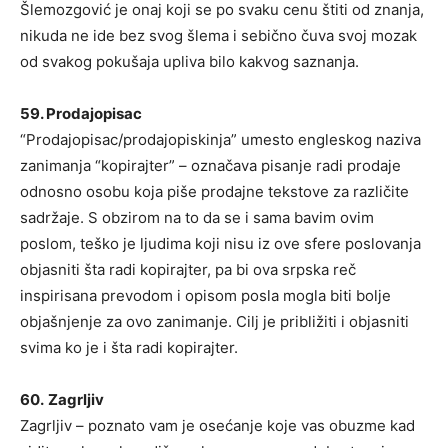
Šlemozgović je onaj koji se po svaku cenu štiti od znanja,
nikuda ne ide bez svog šlema i sebično čuva svoj mozak
od svakog pokušaja upliva bilo kakvog saznanja.
59. Prodajopisac
“Prodajopisac/prodajopiskinja” umesto engleskog naziva
zanimanja “kopirajter” – označava pisanje radi prodaje
odnosno osobu koja piše prodajne tekstove za različite
sadržaje. S obzirom na to da se i sama bavim ovim
poslom, teško je ljudima koji nisu iz ove sfere poslovanja
objasniti šta radi kopirajter, pa bi ova srpska reč
inspirisana prevodom i opisom posla mogla biti bolje
objašnjenje za ovo zanimanje. Cilj je približiti i objasniti
svima ko je i šta radi kopirajter.
60.
Zagrljiv
Zagrljiv – poznato vam je osećanje koje vas obuzme kad