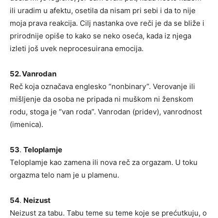
ili uradim u afektu, osetila da nisam pri sebi i da to nije
moja prava reakcija. Cilj nastanka ove reči je da se bliže i
prirodnije opiše to kako se neko oseća, kada iz njega
izleti još uvek neprocesuirana emocija.
52. Vanrodan
Reč koja označava englesko “nonbinary”. Verovanje ili
mišljenje da osoba ne pripada ni muškom ni ženskom
rodu, stoga je “van roda”. Vanrodan (pridev), vanrodnost
(imenica).
53
.
Teloplamje
Teloplamje kao zamena ili nova reč za orgazam. U toku
orgazma telo nam je u plamenu.
54
.
Neizust
Neizust za tabu. Tabu teme su teme koje se prećutkuju, o