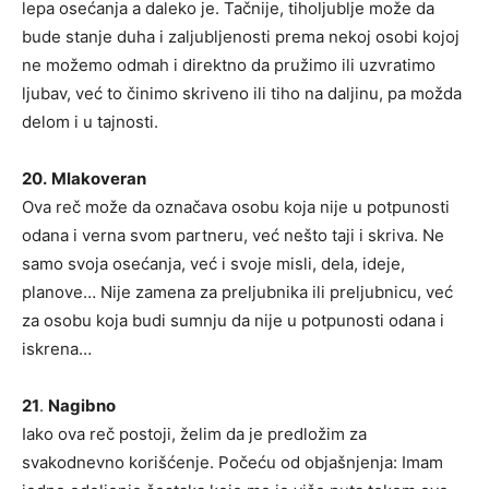
lepa osećanja a daleko je. Tačnije, tiholjublje može da
bude stanje duha i zaljubljenosti prema nekoj osobi kojoj
ne možemo odmah i direktno da pružimo ili uzvratimo
ljubav, već to činimo skriveno ili tiho na daljinu, pa možda
delom i u tajnosti.
20.
Mlakoveran
Ova reč može da označava osobu koja nije u potpunosti
odana i verna svom partneru, već nešto taji i skriva. Ne
samo svoja osećanja, već i svoje misli, dela, ideje,
planove… Nije zamena za preljubnika ili preljubnicu, već
za osobu koja budi sumnju da nije u potpunosti odana i
iskrena…
21
.
Nagibno
Iako ova reč postoji, želim da je predložim za
svakodnevno korišćenje. Počeću od objašnjenja: Imam