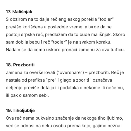
17.
M
ališnjak
S obzirom na to da je reč engleskog porekla “todler”
previše korišćena u poslednje vreme, a tvrde da ne
postoji srpska reč, predlažem da to bude mališnjak. Skoro
sam dobila bebu i reč “todler” je na svakom koraku.
Nadam se da ćemo uskoro pronaći zamenu za ovu tuđicu.
18.
Prezboriti
Zamena za overšerovati (“overshare”) – prezboriti. Reč je
nastala od prefiksa ”pre” i glagola zboriti i označava
deljenje previše detalja ili podataka o nekome ili nečemu,
ili pak o samom sebi.
19. Tiholjublje
Ova reč nema bukvalno značenje da nekoga tiho ljubimo,
već se odnosi na neku osobu prema kojoj gajimo nežna i