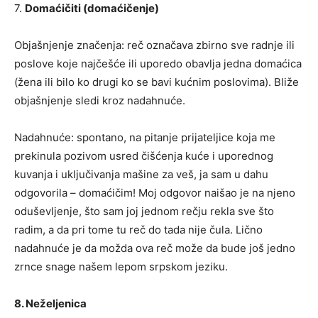
7.
Domaćičiti (domaćičenje)
Objašnjenje značenja: reč označava zbirno sve radnje ili
poslove koje najčešće ili uporedo obavlja jedna domaćica
(žena ili bilo ko drugi ko se bavi kućnim poslovima). Bliže
objašnjenje sledi kroz nadahnuće.
Nadahnuće: spontano, na pitanje prijateljice koja me
prekinula pozivom usred čišćenja kuće i uporednog
kuvanja i uključivanja mašine za veš, ja sam u dahu
odgovorila – domaćičim! Moj odgovor naišao je na njeno
oduševljenje, što sam joj jednom rečju rekla sve što
radim, a da pri tome tu reč do tada nije čula. Lično
nadahnuće je da možda ova reč može da bude još jedno
zrnce snage našem lepom srpskom jeziku.
8. Neželjenica