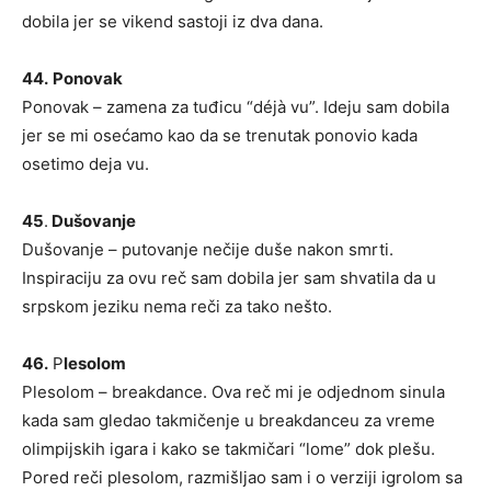
dobila jer se vikend sastoji iz dva dana.
44.
Ponovak
Ponovak – zamena za tuđicu “déjà vu”. Ideju sam dobila
jer se mi osećamo kao da se trenutak ponovio kada
osetimo deja vu.
45
.
Dušovanje
Dušovanje – putovanje nečije duše nakon smrti.
Inspiraciju za ovu reč sam dobila jer sam shvatila da u
srpskom jeziku nema reči za tako nešto.
46.
P
lesolom
Plesolom – breakdance. Ova reč mi je odjednom sinula
kada sam gledao takmičenje u breakdanceu za vreme
olimpijskih igara i kako se takmičari “lome” dok plešu.
Pored reči plesolom, razmišljao sam i o verziji igrolom sa