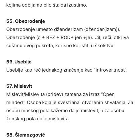
kojima odbijamo bilo šta da izustimo.
55
.
Obezrođenje
Obezrođenje umesto dženderizam (džender(izam)).
Obezrođenje (o + BEZ + ROD+ jen +je). Cilj reči: otkriva
suštinu ovog pokreta, korisno koristiti u školstvu.
56. Useblje
Useblje kao reč jednakog značenje kao “introvertnost”.
57.
Mislevit
Mislevit/Mislevita (pridev) zamena za izraz “Open
minded”. Osoba koja je svestrana, otvorenih shvatanja. Za
osobu muškog pola kažemo da je mislevit, a za osobu
ženskog pola da je mislevita.
58.
Šlemozgović