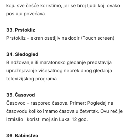
koju sve češće koristimo, jer se broj ljudi koji ovako
posluju povećava.
33
.
Prstokliz
Prstokliz – ekran osetljiv na dodir (Touch screen).
34
.
Sledogled
Bindžovanje ili maratonsko gledanje predstavlja
upražnjavanje višesatnog neprekidnog gledanja
televizijskog programa.
35
.
Časovod
Časovod – raspored časova. Primer: Pogledaj na
časovodu koliko imamo časova u četvrtak. Ovu reč je
izmislio i koristi moj sin Luka, 12 god.
36
.
Babinstvo