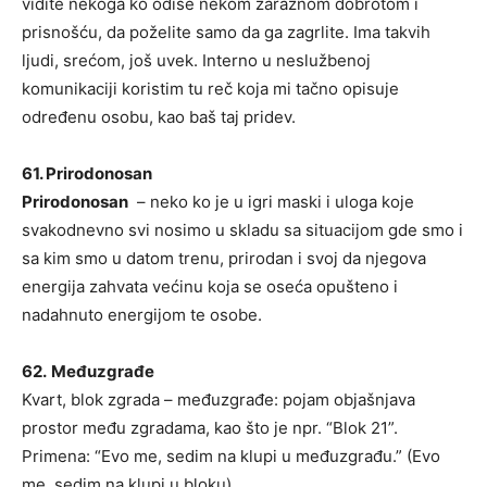
vidite nekoga ko odiše nekom zaraznom dobrotom i
prisnošću, da poželite samo da ga zagrlite. Ima takvih
ljudi, srećom, još uvek. Interno u neslužbenoj
komunikaciji koristim tu reč koja mi tačno opisuje
određenu osobu, kao baš taj pridev.
61. Prirodonosan
Prirodonosan
– neko ko je u igri maski i uloga koje
svakodnevno svi nosimo u skladu sa situacijom gde smo i
sa kim smo u datom trenu, prirodan i svoj da njegova
energija zahvata većinu koja se oseća opušteno i
nadahnuto energijom te osobe.
62.
Međuzgrađe
Kvart, blok zgrada – međuzgrađe: pojam objašnjava
prostor među zgradama, kao što je npr. “Blok 21”.
Primena: “Evo me, sedim na klupi u međuzgrađu.” (Evo
me, sedim na klupi u bloku).