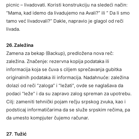
picnic – livadovati. Koristi konstrukciju na sledeći način:
“Mama, kad idemo da livadujemo na Avali?” ili ” Da li smo
tamo već livadovali?” Dakle, napravio je glagol od reči
livada.
26. Zaležina
Zamena za bekap (Backup), predložena nova reč:
zaležina. Značenje: rezervna kopija podataka ili
informacija koja se čuva s ciljem sprečavanja gubitka
originalnih podataka ili informacija. Nadahnuće: zaležina
dolazi od reči “zaloga” i “ležati”, ovde se naglašava da
podaci “leže” i da su zapravo zalog spreman za upotrebu.
Cilj: zameniti tehnički pojam rečju srpskog zvuka, kao i
podsticaj informatičarima da se služe srpskim rečima, pa
da umesto kompjuter čujemo računar.
27
.
Tužić