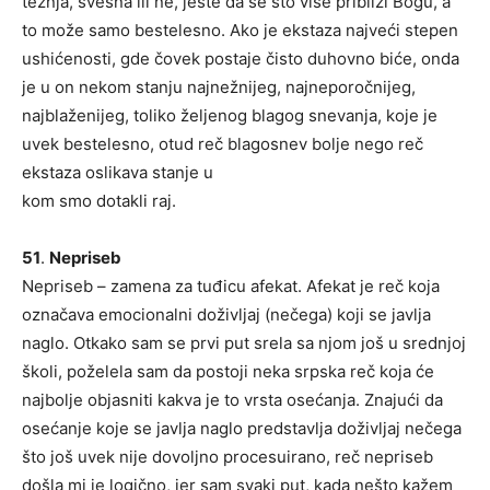
težnja, svesna ili ne, jeste da se što više približi Bogu, a
to može samo bestelesno. Ako je ekstaza najveći stepen
ushićenosti, gde čovek postaje čisto duhovno biće, onda
je u on nekom stanju najnežnijeg, najneporočnijeg,
najblaženijeg, toliko željenog blagog snevanja, koje je
uvek bestelesno, otud reč blagosnev bolje nego reč
ekstaza oslikava stanje u
kom smo dotakli raj.
51
.
Nepriseb
Nepriseb – zamena za tuđicu afekat. Afekat je reč koja
označava emocionalni doživljaj (nečega) koji se javlja
naglo. Otkako sam se prvi put srela sa njom još u srednjoj
školi, poželela sam da postoji neka srpska reč koja će
najbolje objasniti kakva je to vrsta osećanja. Znajući da
osećanje koje se javlja naglo predstavlja doživljaj nečega
što još uvek nije dovoljno procesuirano, reč nepriseb
došla mi je logično, jer sam svaki put, kada nešto kažem