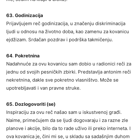
63.
Godinizacija
Prijavljujem reč godinizacija, u značenju diskriminacija
ljudi u odnosu na životno doba, kao zamenu za kovanicu
ejdžizam. Srdačan pozdrav i podrška takmičenju.
64
.
Pokretnina
Nadahnuće za ovu kovanicu sam dobio u radionici reči za
jednu od svojih pesničkih zbirki. Predstavlja antonim reči
nekretnina, dakle sve pokretno vlasništvo. Može se
upotrebljavati i van pravne struke.
65.
Dozlogovoriti (se)
Inspiraciju za ovu reč našao sam u iskustvenoj građi.
Naime, primećujem da se ljudi dogovaraju i za razne zle
planove i akcije, bilo da to rade uživo ili preko interneta. I
ova kovanica je, čini mi se, u skladu sa sadašnjim duhom