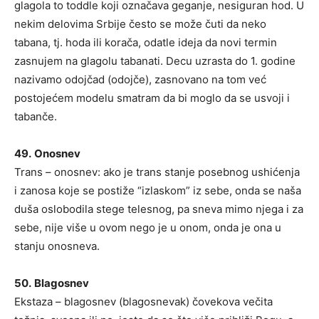
glagola to toddle koji označava geganje, nesiguran hod. U
nekim delovima Srbije često se može čuti da neko
tabana, tj. hoda ili korača, odatle ideja da novi termin
zasnujem na glagolu tabanati. Decu uzrasta do 1. godine
nazivamo odojčad (odojče), zasnovano na tom već
postojećem modelu smatram da bi moglo da se usvoji i
tabanče.
49.
Onosnev
Trans – onosnev: ako je trans stanje posebnog ushićenja
i zanosa koje se postiže “izlaskom” iz sebe, onda se naša
duša oslobodila stege telesnog, pa sneva mimo njega i za
sebe, nije više u ovom nego je u onom, onda je ona u
stanju onosneva.
50.
Blagosnev
Ekstaza – blagosnev (blagosnevak) čovekova večita