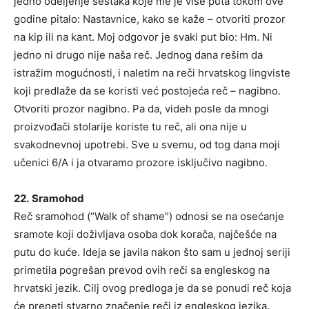
jedno odeljenje šestaka koje me je više puta tokom ove
godine pitalo: Nastavnice, kako se kaže – otvoriti prozor
na kip ili na kant. Moj odgovor je svaki put bio: Hm. Ni
jedno ni drugo nije naša reč. Jednog dana rešim da
istražim mogućnosti, i naletim na reči hrvatskog lingviste
koji predlaže da se koristi već postojeća reč – nagibno.
Otvoriti prozor nagibno. Pa da, videh posle da mnogi
proizvođači stolarije koriste tu reč, ali ona nije u
svakodnevnoj upotrebi. Sve u svemu, od tog dana moji
učenici 6/A i ja otvaramo prozore isključivo nagibno.
22.
Sramohod
Reč sramohod (“Walk of shame”) odnosi se na osećanje
sramote koji doživljava osoba dok korača, najčešće na
putu do kuće. Ideja se javila nakon što sam u jednoj seriji
primetila pogrešan prevod ovih reči sa engleskog na
hrvatski jezik. Cilj ovog predloga je da se ponudi reč koja
će preneti stvarno značenje reči iz engleskog jezika.