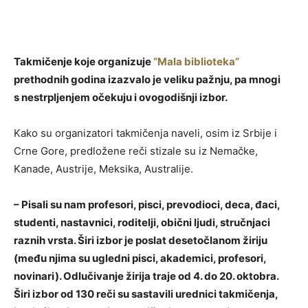
Takmičenje koje organizuje
“Mala biblioteka”
prethodnih godina izazvalo je veliku pažnju, pa mnogi
s nestrpljenjem očekuju i ovogodišnji izbor.
Kako su organizatori takmičenja naveli, osim iz Srbije i
Crne Gore, predložene reči stizale su iz Nemačke,
Kanade, Austrije, Meksika, Australije.
– Pisali su nam profesori, pisci, prevodioci, deca, đaci,
studenti, nastavnici, roditelji, obični ljudi, stručnjaci
raznih vrsta. Širi izbor je poslat desetočlanom žiriju
(među njima su ugledni pisci, akademici, profesori,
novinari). Odlučivanje žirija traje od 4. do 20. oktobra.
Širi izbor od 130 reči su sastavili urednici takmičenja,