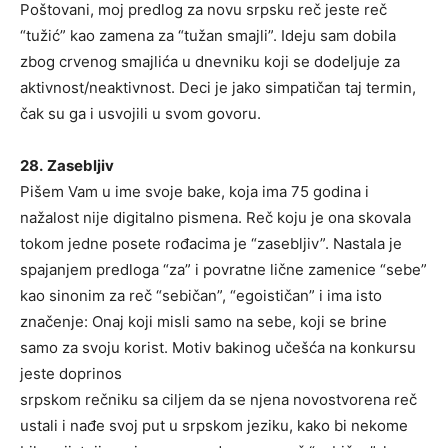
Poštovani, moj predlog za novu srpsku reč jeste reč
“tužić” kao zamena za “tužan smajli”. Ideju sam dobila
zbog crvenog smajlića u dnevniku koji se dodeljuje za
aktivnost/neaktivnost. Deci je jako simpatičan taj termin,
čak su ga i usvojili u svom govoru.
28.
Zasebljiv
Pišem Vam u ime svoje bake, koja ima 75 godina i
nažalost nije digitalno pismena. Reč koju je ona skovala
tokom jedne posete rođacima je “zasebljiv”. Nastala je
spajanjem predloga “za” i povratne lične zamenice “sebe”
kao sinonim za reč “sebičan”, “egoističan” i ima isto
značenje: Onaj koji misli samo na sebe, koji se brine
samo za svoju korist. Motiv bakinog učešća na konkursu
jeste doprinos
srpskom rečniku sa ciljem da se njena novostvorena reč
ustali i nađe svoj put u srpskom jeziku, kako bi nekome