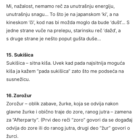
Mi, nažalost, nemamo reč za unutrašnju energiju,
unutrašnju snagu… To što je na japanskom ‘ki’, a na
kineskom ‘či’, kod nas bi možda moglo da bude ‘dušt’… S
jedne strane vuče na prelepu, starinsku reč ‘dažd’, a
s druge strane je nešto poput gušta duše…
15.
Sukišica
Sukišica – sitna kiša. Uvek kad pada najsitnija moguća
kiša ja kažem “pada sukišica” zato što me podseća na
susnežicu.
16. Zorožur
Zorožur – oblik zabave, žurke, koja se odvija nakon
glavne žurke i obično traje do zore, ranog jutra – zamena
za ”Afterparty”. (Prvi deo reči “zoro” govori da se događaj
odvija do zore ili do ranog jutra, drugi deo “žur” govori o
žurci.