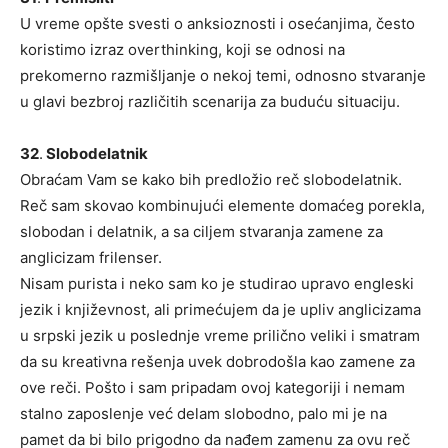
U vreme opšte svesti o anksioznosti i osećanjima, često
koristimo izraz overthinking, koji se odnosi na
prekomerno razmišljanje o nekoj temi, odnosno stvaranje
u glavi bezbroj različitih scenarija za buduću situaciju.
32
.
Slobodelatnik
Obraćam Vam se kako bih predložio reč slobodelatnik.
Reč sam skovao kombinujući elemente domaćeg porekla,
slobodan i delatnik, a sa ciljem stvaranja zamene za
anglicizam frilenser.
Nisam purista i neko sam ko je studirao upravo engleski
jezik i književnost, ali primećujem da je upliv anglicizama
u srpski jezik u poslednje vreme prilično veliki i smatram
da su kreativna rešenja uvek dobrodošla kao zamene za
ove reči. Pošto i sam pripadam ovoj kategoriji i nemam
stalno zaposlenje već delam slobodno, palo mi je na
pamet da bi bilo prigodno da nađem zamenu za ovu reč