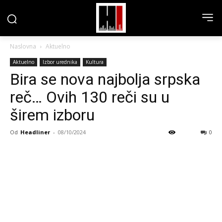
Naslovna
Aktuelno
Aktuelno
Izbor urednika
Kultura
Bira se nova najbolja srpska
reč… Ovih 130 reči su u
širem izboru
Od
Headliner
-
08/10/2024
0