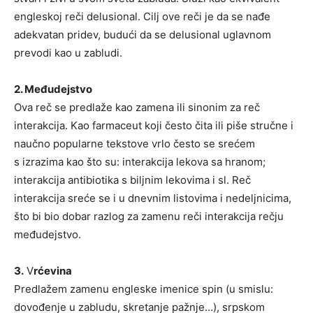
engleskoj reči delusional. Cilj ove reči je da se nađe
adekvatan pridev, budući da se delusional uglavnom
prevodi kao u zabludi.
2. Međudejstvo
Ova reč se predlaže kao zamena ili sinonim za reč
interakcija. Kao farmaceut koji često čita ili piše stručne i
naučno popularne tekstove vrlo često se srećem
s izrazima kao što su: interakcija lekova sa hranom;
interakcija antibiotika s biljnim lekovima i sl. Reč
interakcija sreće se i u dnevnim listovima i nedeljnicima,
što bi bio dobar razlog za zamenu reči interakcija rečju
međudejstvo.
3.
V
rćevina
Predlažem zamenu engleske imenice spin (u smislu:
dovođenje u zabludu, skretanje pažnje…), srpskom