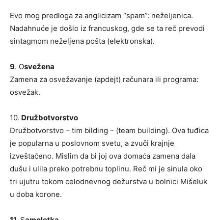
Evo mog predloga za anglicizam “spam”: neželjenica.
Nadahnuće je došlo iz francuskog, gde se ta reč prevodi
sintagmom neželjena pošta (elektronska).
9
. O
svežena
Zamena za osvežavanje (apdejt) računara ili programa:
osvežak.
10.
Družbotvorstvo
Družbotvorstvo – tim bilding – (team building). Ova tuđica
je popularna u poslovnom svetu, a zvuči krajnje
izveštačeno. Mislim da bi joj ova domaća zamena dala
dušu i ulila preko potrebnu toplinu. Reč mi je sinula oko
tri ujutru tokom celodnevnog dežurstva u bolnici Mišeluk
u doba korone.
11.
S
amoletka