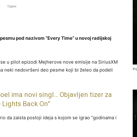
Oglasi
u pesmu pod nazivom “Every Time” u novoj radijskoj
 se u pilot epizodi Mejherove nove emisije na SiriusXM
Kn
 ima neki nedovršeni deo pesme koji bi želeo da podeli
oel ima novi singl… Objavljen tizer za
e Lights Back On”
rio da zaista postoji ideja s kojom se igrao “godinama i