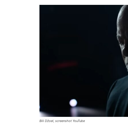
Bili Džoel, screenshot YouTube