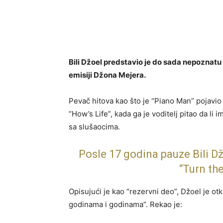
Bili Džoel predstavio je do sada nepoznat
emisiji Džona Mejera.
Pevač hitova kao što je “Piano Man” pojavio
“How’s Life”, kada ga je voditelj pitao da li
sa slušaocima.
Posle 17 godina pauze Bili Dž
“Turn th
Opisujući je kao “rezervni deo”, Džoel je otk
godinama i godinama”. Rekao je: