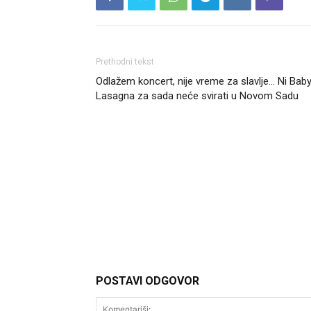
Prethodni tekst
Odlažem koncert, nije vreme za slavlje… Ni Bab
Lasagna za sada neće svirati u Novom Sadu
Headliner
POSTAVI ODGOVOR