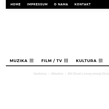
HOME
IMPRESSUM
O NAMA
KONTAKT
MUZIKA
FILM / TV
KULTURA
Naslovna
Aktuelno
Bili Džoel u novoj emisiji Džon