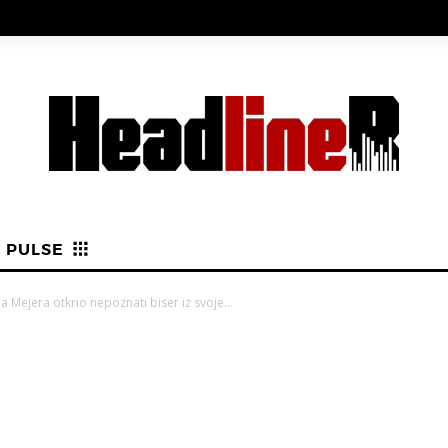
PULSE
a Mejera otkrio nepoznati biser iz svoje...