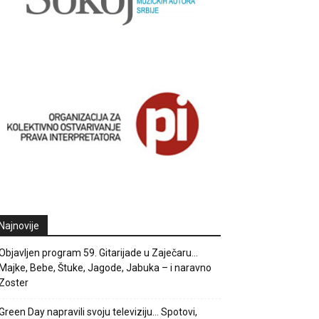
Najnovije
Objavljen program 59. Gitarijade u Zaječaru…
Majke, Bebe, Štuke, Jagode, Jabuka – i naravno
Zoster
Green Day napravili svoju televiziju… Spotovi,