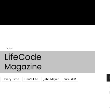
Oglasi
Every Time
How’s Life
John Mayer
SiriusXM