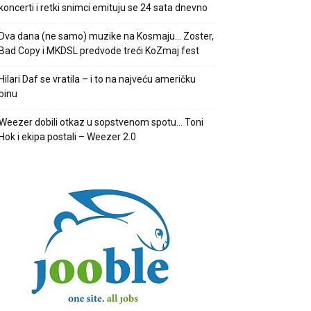
koncerti i retki snimci emituju se 24 sata dnevno
Dva dana (ne samo) muzike na Kosmaju… Zoster,
Bad Copy i MKDSL predvode treći KoZmaj fest
Hilari Daf se vratila – i to na najveću američku
binu
Weezer dobili otkaz u sopstvenom spotu… Toni
Hok i ekipa postali – Weezer 2.0