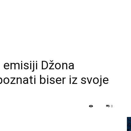
j emisiji Džona
oznati biser iz svoje
0