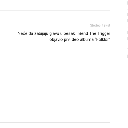
Sledeći tekst
y
Neće da zabijaju glavu u pesak… Bend The Trigger
objavio prvi deo albuma “Folklor”