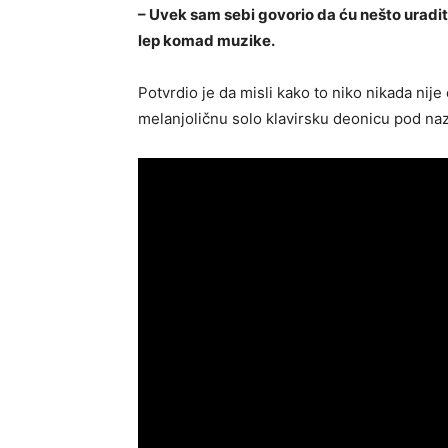
– Uvek sam sebi govorio da ću nešto uraditi
lep komad muzike.
Potvrdio je da misli kako to niko nikada nij
melanjoličnu solo klavirsku deonicu pod na