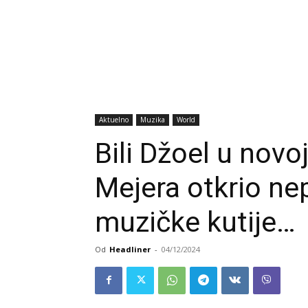
Aktuelno
Muzika
World
Bili Džoel u novo
Mejera otkrio nep
muzičke kutije…
Od
Headliner
-
04/12/2024