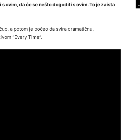
 s ovim, da će se nešto dogoditi s ovim. To je zaista
e čuo, a potom je počeo da svira dramatičnu,
zivom “Every Time”.