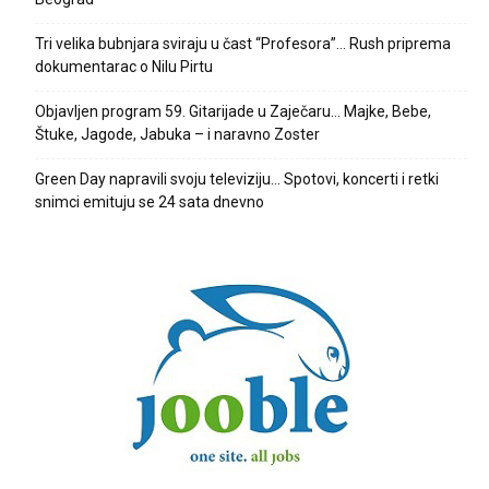
Tri velika bubnjara sviraju u čast “Profesora”… Rush priprema
dokumentarac o Nilu Pirtu
Objavljen program 59. Gitarijade u Zaječaru… Majke, Bebe,
Štuke, Jagode, Jabuka – i naravno Zoster
Green Day napravili svoju televiziju… Spotovi, koncerti i retki
snimci emituju se 24 sata dnevno