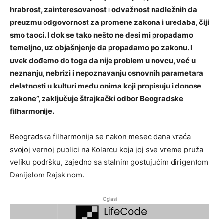
hrabrost, zainteresovanost i odvažnost nadležnih da
preuzmu odgovornost za promene zakona i uredaba, čiji
smo taoci. I dok se tako nešto ne desi mi propadamo
temeljno, uz objašnjenje da propadamo po zakonu. I
uvek dođemo do toga da nije problem u novcu, već u
neznanju, nebrizi i nepoznavanju osnovnih parametara
delatnosti u kulturi među onima koji propisuju i donose
zakone”, zaključuje štrajkački odbor Beogradske
filharmonije.
Beogradska filharmonija se nakon mesec dana vraća
svojoj vernoj publici na Kolarcu koja joj sve vreme pruža
veliku podršku, zajedno sa stalnim gostujućim dirigentom
Danijelom Rajskinom.
Oglasi