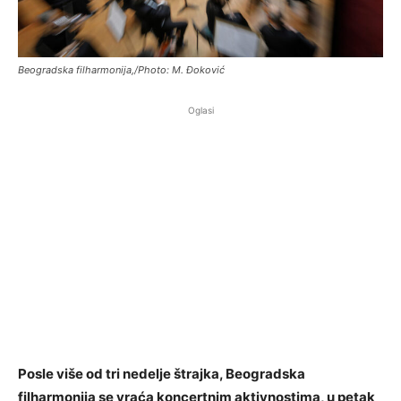
Beogradska filharmonija,/Photo: M. Đoković
Oglasi
Posle više od tri nedelje štrajka, Beogradska
filharmonija se vraća koncertnim aktivnostima, u petak