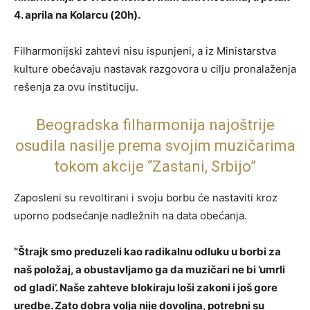
4. aprila na Kolarcu (20h).
Filharmonijski zahtevi nisu ispunjeni, a iz Ministarstva
kulture obećavaju nastavak razgovora u cilju pronalaženja
rešenja za ovu instituciju.
Beogradska filharmonija najoštrije
osudila nasilje prema svojim muzičarima
tokom akcije “Zastani, Srbijo”
Zaposleni su revoltirani i svoju borbu će nastaviti kroz
uporno podsećanje nadležnih na data obećanja.
“Štrajk smo preduzeli kao radikalnu odluku u borbi za
naš položaj, a obustavljamo ga da muzičari ne bi ’umrli
od gladi’. Naše zahteve blokiraju loši zakoni i još gore
uredbe. Zato dobra volja nije dovoljna, potrebni su