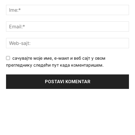
сачувајте моје име, е-маил и веб сајт у овом
прегледнику следећи пут када коментаришем.