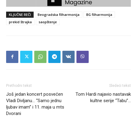
KLJUČNE REČI
Beogradska filharmonija
BG filharmonija
prekid štrajka
saopštenje
Prethodni tekst
Sledeći tekst
Još jedan koncert posvećen
Tom Hardi najavio nastavak
Vladi Divljanu… “Samo jednu
kultne serije “Tabu”…
ljubav imam” i 11. maja u mts
Dvorani