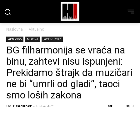
Naslovna
Aktuelno
Aktuelno
Muzika
Jazz&Classic
BG filharmonija se vraća na
binu, zahtevi nisu ispunjeni:
Prekidamo štrajk da muzičari
ne bi “umrli od gladi”, taoci
smo loših zakona
Od
Headliner
-
02/04/2025
0