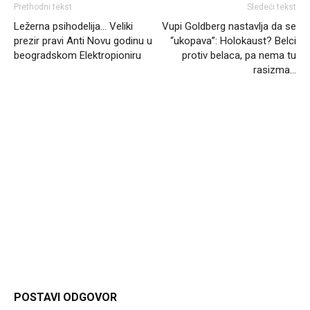
Prethodni tekst
Sledeći tekst
Ležerna psihodelija… Veliki
Vupi Goldberg nastavlja da se
prezir pravi Anti Novu godinu u
“ukopava”: Holokaust? Belci
beogradskom Elektropioniru
protiv belaca, pa nema tu
rasizma…
Headliner
POSTAVI ODGOVOR