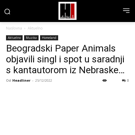
Naslovna
Aktuelno
Aktuelno
Muzika
Homeland
Beogradski Paper Animals
objavili singl i spot u saradnji
s kantautorom iz Nebraske…
Od
Headliner
-
25/12/2022
0