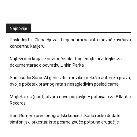
Najnovije
Poslednji bis Glena Hjuza… Legendarni basista i pevač završava
koncertnu karijeru
Najteži deo kraja je novi početak… Pogledajte prvi trejler za
dokumentarac o povratku Linkin Parka
Sud osudio Suno: AI generator muzike prekršio autorska prava,
ovo je početak pravnog rata s nesagledivim posledicama
Majli Sajrus (opet) otvara novo poglavlje – potpisala za Atlantic
Records
Roni Romero pred beogradski koncert: Kada rocku dodate
simfonijski orkestar, iste pesme zvuče potpuno drugačije