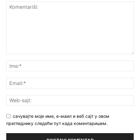
сачувајте моје име, е-маил и веб сајт у овом
прегледнику следећи пут када коментаришем.