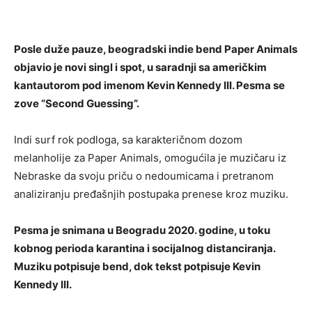
Posle duže pauze, beogradski indie bend Paper Animals
objavio je novi singl i spot, u saradnji sa američkim
kantautorom pod imenom Kevin Kennedy III. Pesma se
zove “Second Guessing”.
Indi surf rok podloga, sa karakteričnom dozom
melanholije za Paper Animals, omogućila je muzičaru iz
Nebraske da svoju priču o nedoumicama i pretranom
analiziranju pređašnjih postupaka prenese kroz muziku.
Pesma je snimana u Beogradu 2020. godine, u toku
kobnog perioda karantina i socijalnog distanciranja.
Muziku potpisuje bend, dok tekst potpisuje Kevin
Kennedy III.