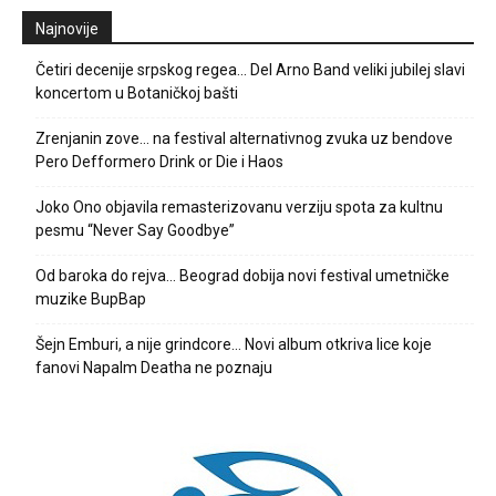
Najnovije
Četiri decenije srpskog regea… Del Arno Band veliki jubilej slavi
koncertom u Botaničkoj bašti
Zrenjanin zove… na festival alternativnog zvuka uz bendove
Pero Defformero Drink or Die i Haos
Joko Ono objavila remasterizovanu verziju spota za kultnu
pesmu “Never Say Goodbye”
Od baroka do rejva… Beograd dobija novi festival umetničke
muzike BupBap
Šejn Emburi, a nije grindcore… Novi album otkriva lice koje
fanovi Napalm Deatha ne poznaju