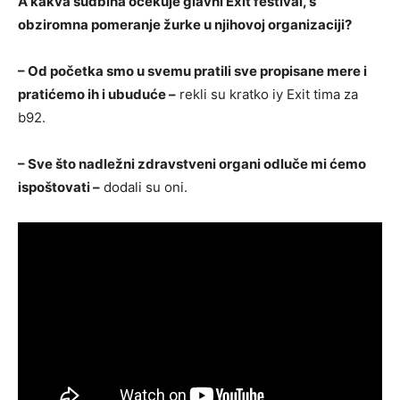
A kakva sudbina očekuje glavni Exit festival, s
obziromna pomeranje žurke u njihovoj organizaciji?
– Od početka smo u svemu pratili sve propisane mere i
pratićemo ih i ubuduće –
rekli su kratko iy Exit tima za
b92.
– Sve što nadležni zdravstveni organi odluče mi ćemo
ispoštovati –
dodali su oni.