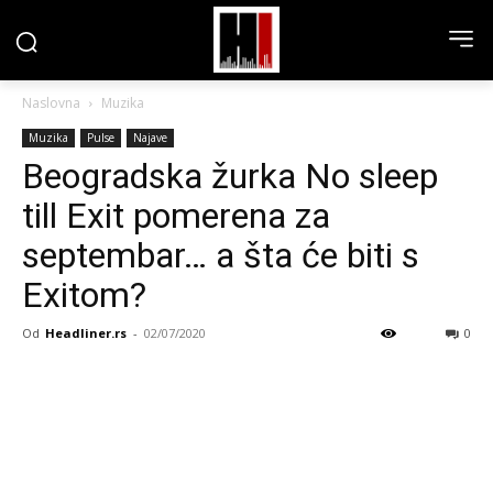
Naslovna
Muzika
Muzika
Pulse
Najave
Beogradska žurka No sleep
till Exit pomerena za
septembar… a šta će biti s
Exitom?
Od
Headliner.rs
-
02/07/2020
0