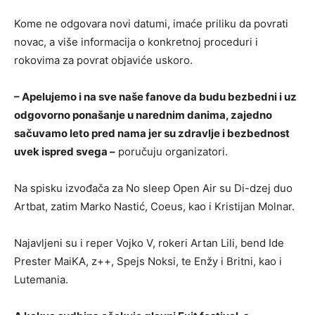
Kome ne odgovara novi datumi, imaće priliku da povrati
novac, a više informacija o konkretnoj proceduri i
rokovima za povrat objaviće uskoro.
– Apelujemo i na sve naše fanove da budu bezbedni i uz
odgovorno ponašanje u narednim danima, zajedno
sačuvamo leto pred nama jer su zdravlje i bezbednost
uvek ispred svega –
poručuju organizatori.
Na spisku izvođača za No sleep Open Air su Di-dzej duo
Artbat, zatim Marko Nastić, Coeus, kao i Kristijan Molnar.
Najavljeni su i reper Vojko V, rokeri Artan Lili, bend Ide
Prester MaiKA, z++, Spejs Noksi, te Enžy i Britni, kao i
Lutemania.