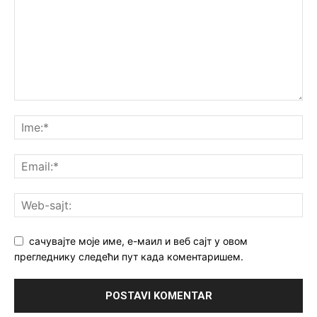
сачувајте моје име, е-маил и веб сајт у овом
прегледнику следећи пут када коментаришем.