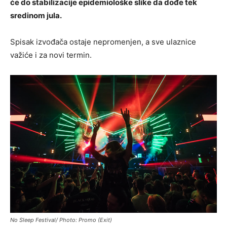
će do stabilizacije epidemiološke slike da dođe tek
sredinom jula.
Spisak izvođača ostaje nepromenjen, a sve ulaznice
važiće i za novi termin.
No Sleep Festival/ Photo: Promo (Exit)