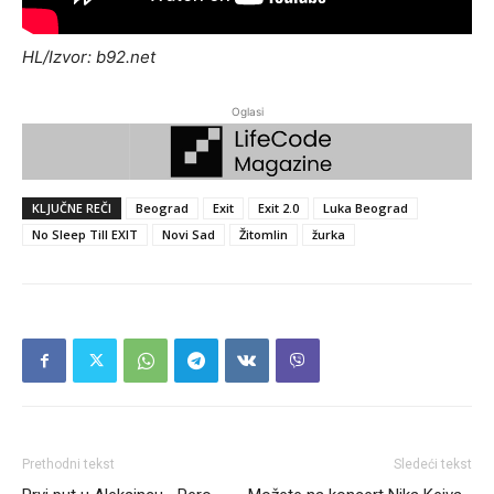
HL/Izvor: b92.net
Oglasi
KLJUČNE REČI
Beograd
Exit
Exit 2.0
Luka Beograd
No Sleep Till EXIT
Novi Sad
Žitomlin
žurka
Prethodni tekst
Sledeći tekst