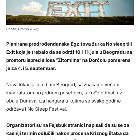
Photo: Promo (Exit)
Planirana predrođendanska Egzitova žurka No sleep till
Exit koja je trebalo da se održi 10. i 11. jula u Beogradu na
prostoru ispred silosa “Žitomlina” na Dorćolu pomerena
je za 4. i 5. septembar.
Nova lokacija je u Luci Beograd, sa značajno većom
kvadraturom po jednom posetiocu, takođe odmah uz
obalu Dunava, iza hangara u kojima se svake godine
održava i No Sleep Festival.
Organizatori su na Fejsbuk stranici napisali da su se za
kasniji termin odlučili nakon procena Kriznog štaba da