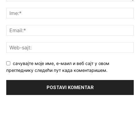
сачувајте моје име, е-маил и веб сајт у овом
прегледнику следећи пут када коментаришем.