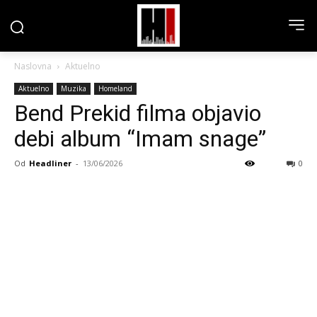
Naslovna
Aktuelno
Aktuelno
Muzika
Homeland
Bend Prekid filma objavio
debi album “Imam snage”
Od
Headliner
-
13/06/2026
0