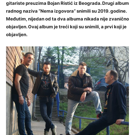
gitariste preuzima Bojan Ristić iz Beograda. Drugi album
radnog naziva “Nema izgovora” snimili su 2019. godine.
Međutim, nijedan od ta dva albuma nikada nije zvanično
objavljen. Ovaj album je treći koji su snimili, a prvi koji je
objavljen.