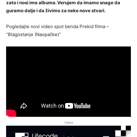
zato i nosi ime albuma. Verujem da imamo snage da
guramo dalje i da živimo za neke nove stvari.
Pogledajte novi video spot benda Prekid filma –
“Blagostanje (Naopačke)”
Oglasi