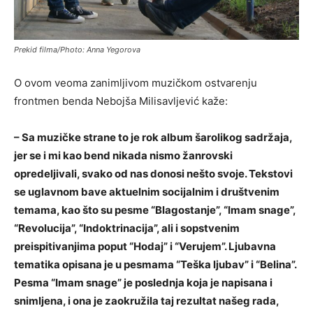
Prekid filma/Photo: Anna Yegorova
O ovom veoma zanimljivom muzičkom ostvarenju
frontmen benda Nebojša Milisavljević kaže:
– Sa muzičke strane to je rok album šarolikog sadržaja,
jer se i mi kao bend nikada nismo žanrovski
opredeljivali, svako od nas donosi nešto svoje. Tekstovi
se uglavnom bave aktuelnim socijalnim i društvenim
temama, kao što su pesme “Blagostanje”, “Imam snage”,
“Revolucija”, “Indoktrinacija”, ali i sopstvenim
preispitivanjima poput “Hodaj” i “Verujem”. Ljubavna
tematika opisana je u pesmama “Teška ljubav” i “Belina”.
Pesma “Imam snage” je poslednja koja je napisana i
snimljena, i ona je zaokružila taj rezultat našeg rada,