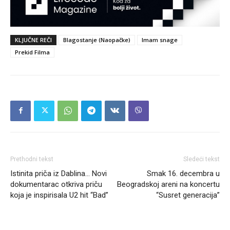
KLJUČNE REČI
Blagostanje (Naopačke)
Imam snage
Prekid Filma
Prethodni tekst
Sledeći tekst
Istinita priča iz Dablina… Novi
Smak 16. decembra u
dokumentarac otkriva priču
Beogradskoj areni na koncertu
koja je inspirisala U2 hit “Bad”
“Susret generacija”