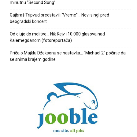
minutnu “Second Song”
Gajbraš Tripvud predstavili “Vreme”… Novi singl pred
beogradski koncert
Od oluje do molitve… Nik Kejv i 10.000 glasova nad
Kalemegdanom (fotoreportaža)
Priča o Majklu Džeksonu se nastavlja… “Michael 2” počinje da
se snima krajem godine