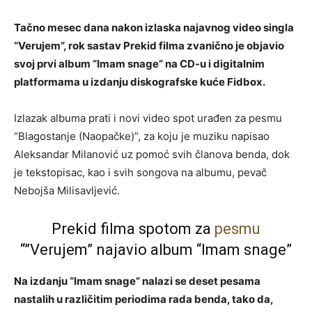
Tačno mesec dana nakon izlaska najavnog video singla
“Verujem”, rok sastav Prekid filma zvanično je objavio
svoj prvi album “Imam snage” na CD-u i digitalnim
platformama u izdanju diskografske kuće Fidbox.
Izlazak albuma prati i novi video spot urađen za pesmu
“Blagostanje (Naopačke)”, za koju je muziku napisao
Aleksandar Milanović uz pomoć svih članova benda, dok
je tekstopisac, kao i svih songova na albumu, pevač
Nebojša Milisavljević.
Prekid filma spotom za
pesmu
“”Verujem” najavio album “Imam snage”
Na izdanju “Imam snage” nalazi se deset pesama
nastalih u različitim periodima rada benda, tako da,