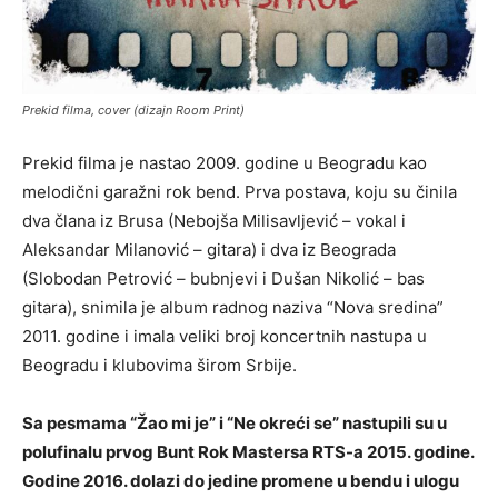
Prekid filma, cover (dizajn Room Print)
Prekid filma je nastao 2009. godine u Beogradu kao
melodični garažni rok bend. Prva postava, koju su činila
dva člana iz Brusa (Nebojša Milisavljević – vokal i
Aleksandar Milanović – gitara) i dva iz Beograda
(Slobodan Petrović – bubnjevi i Dušan Nikolić – bas
gitara), snimila je album radnog naziva “Nova sredina”
2011. godine i imala veliki broj koncertnih nastupa u
Beogradu i klubovima širom Srbije.
Sa pesmama “Žao mi je” i “Ne okreći se” nastupili su u
polufinalu prvog Bunt Rok Mastersa RTS-a 2015. godine.
Godine 2016. dolazi do jedine promene u bendu i ulogu