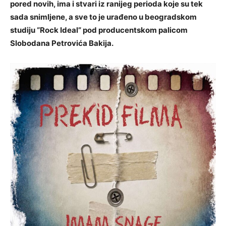
pored novih, ima i stvari iz ranijeg perioda koje su tek
sada snimljene, a sve to je urađeno u beogradskom
studiju “Rock Ideal” pod producentskom palicom
Slobodana Petrovića Bakija.