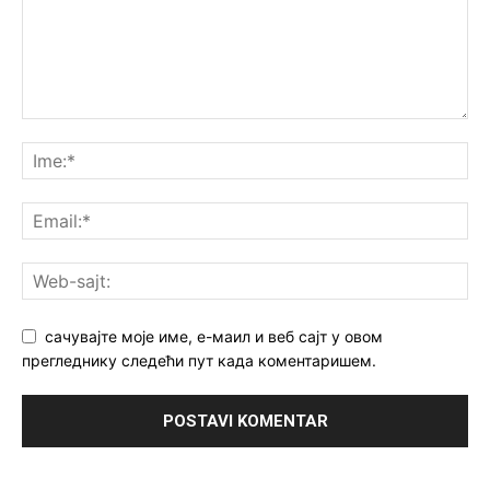
сачувајте моје име, е-маил и веб сајт у овом
прегледнику следећи пут када коментаришем.