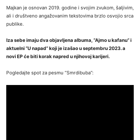
Majkan je osnovan 2019. godine i svojim zvukom, šaljivim,
ali i društveno angažovanim tekstovima brzlo osvojio srca
publike.
Iza sebe imaju dva objavljena albuma, “Ajmo u kafanu” i
aktuelni “U napad” koji je izašao u septembru 2023. a
novi EP će biti korak napred u njihovoj karijeri.
Pogledajte spot za pesmu “Smrdibuba”: