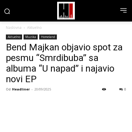
Naslovna
Aktuelno
Aktuelno
Muzika
Homeland
Bend Majkan objavio spot za
pesmu “Smrdibuba” sa
albuma “U napad” i najavio
novi EP
Od
Headliner
-
20/09/2025
0