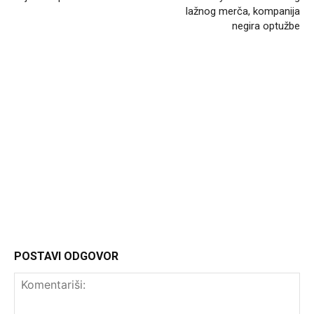
lažnog merča, kompanija
negira optužbe
Headliner
POSTAVI ODGOVOR