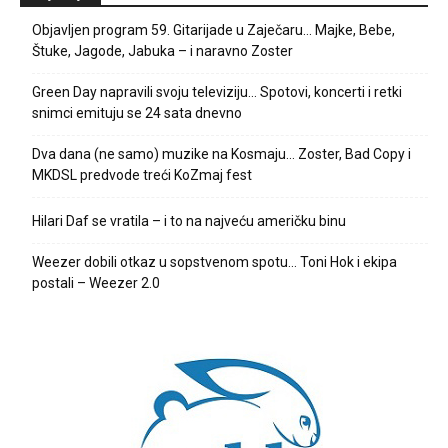
Objavljen program 59. Gitarijade u Zaječaru… Majke, Bebe,
Štuke, Jagode, Jabuka – i naravno Zoster
Green Day napravili svoju televiziju… Spotovi, koncerti i retki
snimci emituju se 24 sata dnevno
Dva dana (ne samo) muzike na Kosmaju… Zoster, Bad Copy i
MKDSL predvode treći KoZmaj fest
Hilari Daf se vratila – i to na najveću američku binu
Weezer dobili otkaz u sopstvenom spotu… Toni Hok i ekipa
postali – Weezer 2.0