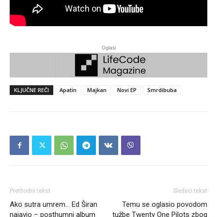
Oglasi
KLJUČNE REČI
Apatin
Majkan
Novi EP
Smrdibuba
Prethodni tekst
Sledeći tekst
Ako sutra umrem… Ed Širan
Temu se oglasio povodom
najavio – posthumni album
tužbe Twenty One Pilots zbog