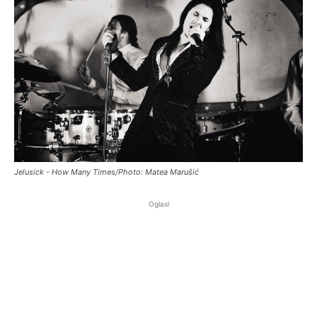
Jelusick - How Many Times/Photo: Matea Marušić
Oglasi