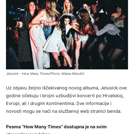
Jelusick – How Many Times/Photo: Matea Marušić
Uz objavu željno iščekivanog novog albuma, Jelusick ove
godine očekuju i brojni uzbudljivi koncerti po Hrvatskoj,
Evropi, ali i drugim kontinentima. Sve informacije i
novosti mogu se naći na službenoj web stranici benda.
Pesma “How Many Times” dostupna je na svim