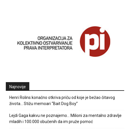
Najnovije
Henri Rolins konačno otkriva priču od koje je bežao čitavog
života… Stižu memoari “Bait Dog Boy”
Lejdi Gaga kakvu ne poznajemo… Milioni za mentalno zdravlje
mladih i 100.000 obučenih da im pruže pomoć