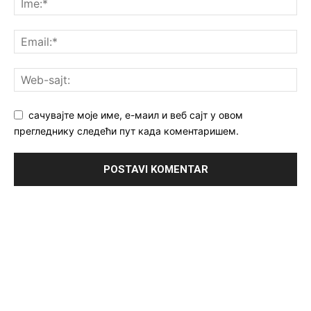
сачувајте моје име, е-маил и веб сајт у овом
прегледнику следећи пут када коментаришем.