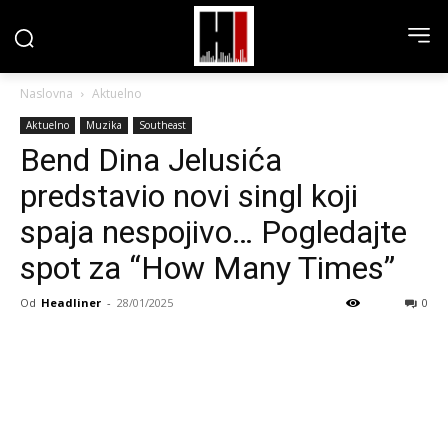
Naslovna
Aktuelno
Aktuelno
Muzika
Southeast
Bend Dina Jelusića
predstavio novi singl koji
spaja nespojivo… Pogledajte
spot za “How Many Times”
Od
Headliner
-
28/01/2025
0