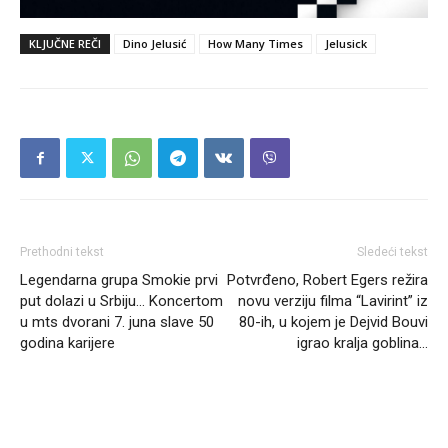
KLJUČNE REČI
Dino Jelusić
How Many Times
Jelusick
Prethodni tekst
Sledeći tekst
Legendarna grupa Smokie prvi
Potvrđeno, Robert Egers režira
put dolazi u Srbiju… Koncertom
novu verziju filma “Lavirint” iz
u mts dvorani 7. juna slave 50
80-ih, u kojem je Dejvid Bouvi
godina karijere
igrao kralja goblina…