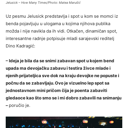
Jelusick – How Many Times/Photo: Matea Marušić
Uz pesmu Jelusick predstavlja i spot u kom se momci iz
benda pojavljuju u ulogama u kojima njihova publika
možda i nije navikla da ih vidi. Otkačen, dinamičan spot,
interesantne radnje potpisuje mladi sarajevski reditelj
Dino Kadragić:
– Ideja je bila da se snimi zabavan spot u kojem bend
upada ma devojačku zabavu i testira živce mlade i
njenih prijateljica sve dok na kraju devojke ne popuste i
počnu da se zabavljaju. Ovo je vizuelno lep spot sa
jednostavnom mini pričom čija je poenta zabaviti
gledaoce kao što smo se i mi dobro zabavili na snimanju
–
poručio je.