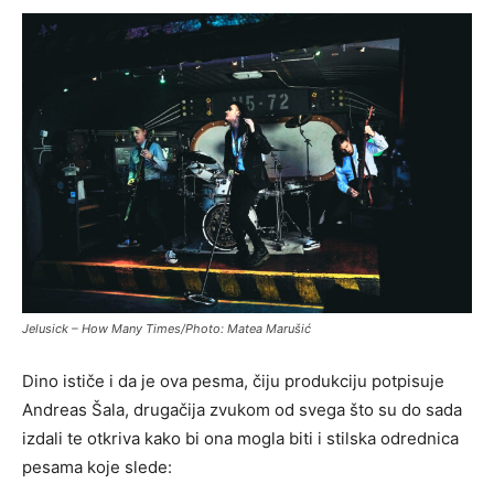
Jelusick – How Many Times/Photo: Matea Marušić
Dino ističe i da je ova pesma, čiju produkciju potpisuje
Andreas Šala, drugačija zvukom od svega što su do sada
izdali te otkriva kako bi ona mogla biti i stilska odrednica
pesama koje slede: