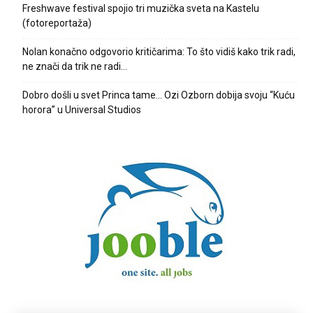
Freshwave festival spojio tri muzička sveta na Kastelu
(fotoreportaža)
Nolan konačno odgovorio kritičarima: To što vidiš kako trik radi,
ne znači da trik ne radi…
Dobro došli u svet Princa tame… Ozi Ozborn dobija svoju “Kuću
horora” u Universal Studios