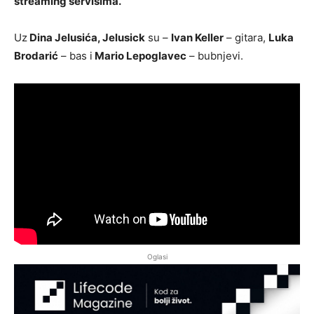
streaming servisima.
Uz
Dina Jelusića, Jelusick
su –
Ivan Keller
– gitara,
Luka
Brodarić
– bas i
Mario Lepoglavec
– bubnjevi.
Oglasi