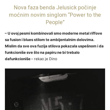
Nova faza benda Jelusick počinje
moćnim novim singlom “Power to the
People”
– U ovoj pesmi kombinovali smo moderne metal riffove
sa fusion i blues stilom te ambijentalnim delovima.
Mislim da sve ova fuzija stilova pokazala uspešnom i da
funkcioniše sve što na papiru ne bi trebalo
dafunkcioniše
– rekao je Dino