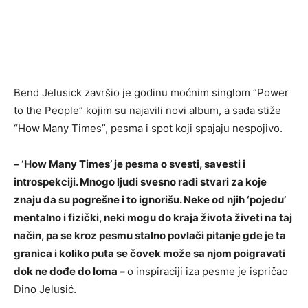
Bend Jelusick završio je godinu moćnim singlom “Power
to the People” kojim su najavili novi album, a sada stiže
“How Many Times”, pesma i spot koji spajaju nespojivo.
– ‘How Many Times’ je pesma o svesti, savesti i
introspekciji. Mnogo ljudi svesno radi stvari za koje
znaju da su pogrešne i to ignorišu. Neke od njih ‘pojedu’
mentalno i fizički, neki mogu do kraja života živeti na taj
način, pa se kroz pesmu stalno povlači pitanje gde je ta
granica i koliko puta se čovek može sa njom poigravati
dok ne dođe do loma –
o inspiraciji iza pesme je ispričao
Dino Jelusić.