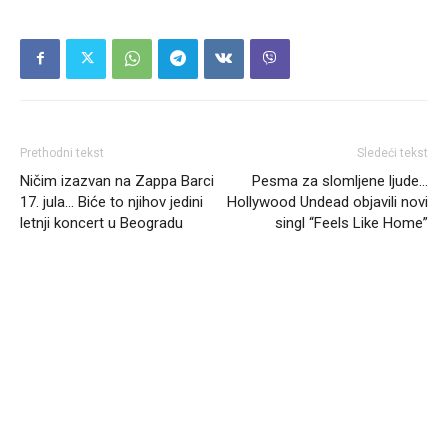
Prethodni tekst
Sledeći tekst
Ničim izazvan na Zappa Barci
Pesma za slomljene ljude…
17. jula… Biće to njihov jedini
Hollywood Undead objavili novi
letnji koncert u Beogradu
singl “Feels Like Home”
Headliner