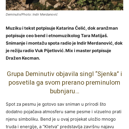
Deminutiv/Photo: Indir Merdanović
Muziku i tekst potpisuje Katarina Ćelić, dok aranžman
potpisuje ceo bend i etnomuzikolog Tara Matijaš.
Snimanje i montažu spota radio je Indir Merdanović, dok
je režiju radio Vuk Pijetlović. Mix i master potpisuje
Dražen Kecman.
Grupa Deminutiv objavila singl “Sjenka” i
posvetila ga svom prerano preminulom
bubnjaru…
Spot za pesmu je gotovo sav sniman u prirodi što
dodatno pojačava atmosferu same pesme i vizuelno prati
njenu simboliku. Bend je u ovaj projekat uložio mnogo
truda i energije, a “Kletva” predstavlja završnu najavu