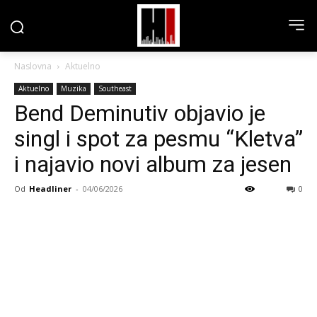
Naslovna
Aktuelno
Aktuelno
Muzika
Southeast
Bend Deminutiv objavio je
singl i spot za pesmu “Kletva”
i najavio novi album za jesen
Od
Headliner
-
04/06/2026
0