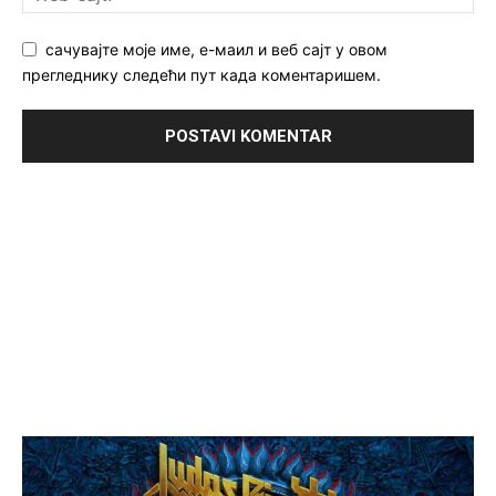
сачувајте моје име, е-маил и веб сајт у овом
прегледнику следећи пут када коментаришем.