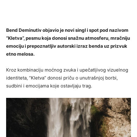
Bend Deminutiv objavio je novi singl i spot pod nazivom
“Kletva”, pesmu koja donosi snažnu atmosferu, mračniju
emociju i prepoznatljiv autorski izraz benda uz prizvuk
etno melosa.
Kroz kombinaciju moćnog zvuka i upečatljivog vizuelnog
identiteta, “Kletva” donosi priču o unutrašnjoj borbi,
sudbini i emocijama koje ostavljaju trag.