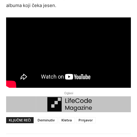
albuma koji čeka jesen.
Oglasi
KLJUČNE REČI
Deminutiv
Kletva
Prnjavor