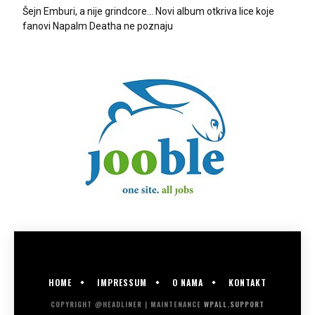
Šejn Emburi, a nije grindcore… Novi album otkriva lice koje
fanovi Napalm Deatha ne poznaju
HOME
IMPRESSUM
O NAMA
KONTAKT
COPYRIGHT @HEADLINER | MAINTENANCE
WPALL.SUPPORT