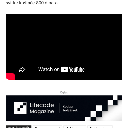
svirke koštaće 800 dinara.
Oglasi