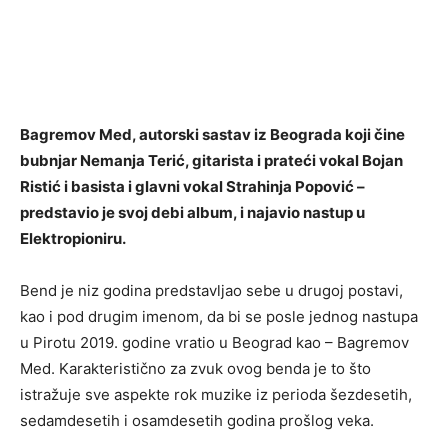
Bagremov Med, autorski sastav iz Beograda koji čine
bubnjar Nemanja Terić, gitarista i prateći vokal Bojan
Ristić i basista i glavni vokal Strahinja Popović –
predstavio je svoj debi album, i najavio nastup u
Elektropioniru.
Bend je niz godina predstavljao sebe u drugoj postavi,
kao i pod drugim imenom, da bi se posle jednog nastupa
u Pirotu 2019. godine vratio u Beograd kao – Bagremov
Med. Karakteristično za zvuk ovog benda je to što
istražuje sve aspekte rok muzike iz perioda šezdesetih,
sedamdesetih i osamdesetih godina prošlog veka.