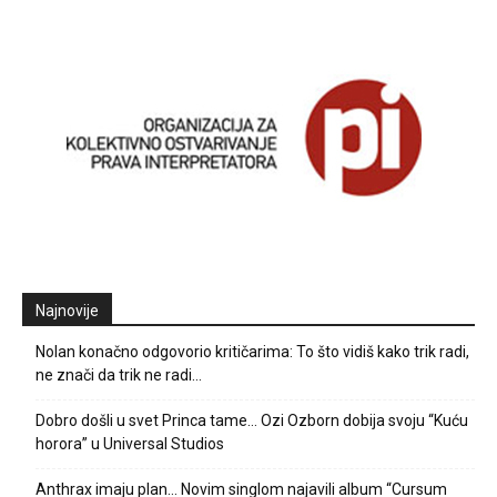
Najnovije
Nolan konačno odgovorio kritičarima: To što vidiš kako trik radi,
ne znači da trik ne radi…
Dobro došli u svet Princa tame… Ozi Ozborn dobija svoju “Kuću
horora” u Universal Studios
Anthrax imaju plan… Novim singlom najavili album “Cursum