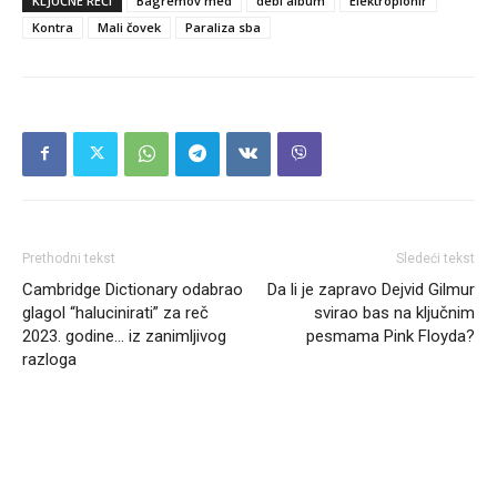
KLJUČNE REČI
Bagremov med
debi album
Elektropionir
Kontra
Mali čovek
Paraliza sba
Prethodni tekst
Sledeći tekst
Cambridge Dictionary odabrao
Da li je zapravo Dejvid Gilmur
glagol “halucinirati” za reč
svirao bas na ključnim
2023. godine… iz zanimljivog
pesmama Pink Floyda?
razloga