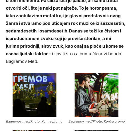
u tom momentu. Paraliza sna je pakao, ali samo treba
otvoriti oči, što je neki put najteže. To je horor pesma,
iako zaobilazimo metal koji je glavni predstavnik ovog
žanra i stvaramo pod uticajem rok muzike iz šezdesetih,
sedamdesetih i osamdesetih. Danas se teži ka čistom i
isproduciranom zvuku koji je previše sterilan, a mi
jurimo prirodniji, sirov zvuk, kao onaj sa ploče u kome se
oseća ljudski faktor –
izjavili su o albumu članovi benda
Bagremov Med.
Bagremov med/Photo: Kontra promo
Bagremov med/Photo: Kontra promo