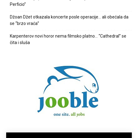
Perficio”
Džoan Džet otkazala koncerte posle operacije… ali obećala da
se “brzo vraća”
Karpenterov novi horor nema filmsko platno… “Cathedral” se
čita i sluša