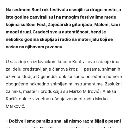
Na sedmom Bunt rok festivalu osvojili su drugo mesto, a
iste godine zasvirali su i na mnogim festivalima među
kojima su Beer Fest, Zaječarska gitarijada, Malom, kao i
mnogi drugi. Gradeći svoju autentičnost, bend je
nekoliko godina skupljao i radio na materijalu koji se
našao na njihovom prvencu.
U saradnji sa izdavačkom kućom Kontra, ovo izdanje ima
za ideju predstavljanje članova kroz 11 pesama, snimanih
uživo u studiju Digimedia, dok su samo određene numere
obogaćene naknadno snimljenim instrumentima. Zaslužni
za miks, master i produkciju su Marko Mitrović i Aleksa
Račić, dok je vizuelna rešenja za omot radio Marko
Marković.
– Doživeli smo paralizu sna, ali nismo razmišljali o pesmi