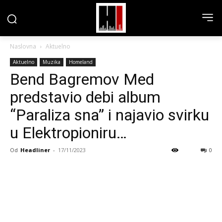
Naslovna
Aktuelno
Aktuelno
Muzika
Homeland
Bend Bagremov Med
predstavio debi album
“Paraliza sna” i najavio svirku
u Elektropioniru…
Od
Headliner
-
17/11/2023
0