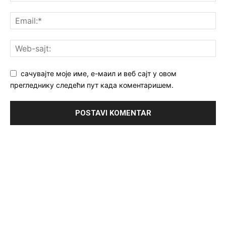
сачувајте моје име, е-маил и веб сајт у овом
прегледнику следећи пут када коментаришем.