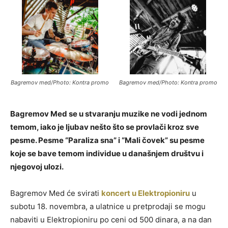
Bagremov med/Photo: Kontra promo
Bagremov med/Photo: Kontra promo
Bagremov Med se u stvaranju muzike ne vodi jednom
temom, iako je ljubav nešto što se provlači kroz sve
pesme. Pesme “Paraliza sna” i “Mali čovek” su pesme
koje se bave temom individue u današnjem društvu i
njegovoj ulozi.
Bagremov Med će svirati
koncert u Elektropioniru
u
subotu 18. novembra, a ulatnice u pretprodaji se mogu
nabaviti u Elektropioniru po ceni od 500 dinara, a na dan