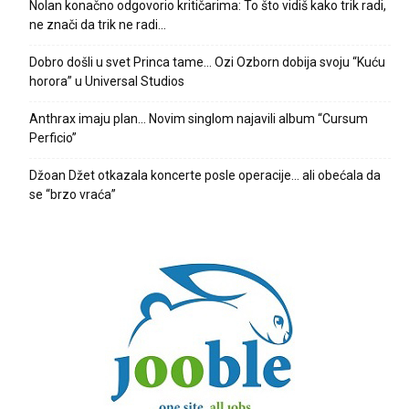
Nolan konačno odgovorio kritičarima: To što vidiš kako trik radi,
ne znači da trik ne radi…
Dobro došli u svet Princa tame… Ozi Ozborn dobija svoju “Kuću
horora” u Universal Studios
Anthrax imaju plan… Novim singlom najavili album “Cursum
Perficio”
Džoan Džet otkazala koncerte posle operacije… ali obećala da
se “brzo vraća”