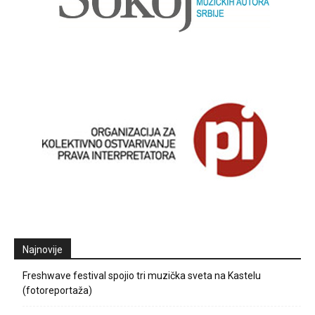
Najnovije
Freshwave festival spojio tri muzička sveta na Kastelu
(fotoreportaža)