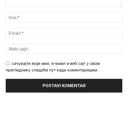
сачувајте моје име, е-маил и веб сајт у овом
прегледнику следећи пут када коментаришем.