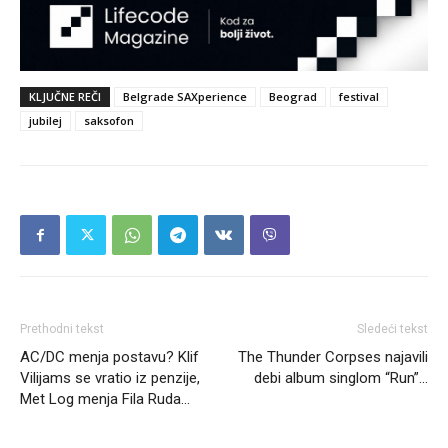
KLJUČNE REČI
Belgrade SAXperience
Beograd
festival
jubilej
saksofon
Prethodni tekst
Sledeći tekst
AC/DC menja postavu? Klif
The Thunder Corpses najavili
Vilijams se vratio iz penzije,
debi album singlom “Run”…
Met Log menja Fila Ruda…