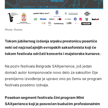
Photo: Promo
Tokom jubilarnog izdanja srpsku prestonicu posetiće
neki od najznačajnijih evropskih saksofonista koji će
tokom festivala održati koncerte i majstorske kurseve.
Na poziv festivala Belgrade SAXperience, još jedan
domaći autor komponovaće novo delo za saksofon čije
premijerno izvođenje je upravo ono po čemu se program
festivala posebno izdvaja.
Poseban segment festivala čini program Mini
SAXperience koji je posvećen budućim profesionalnim