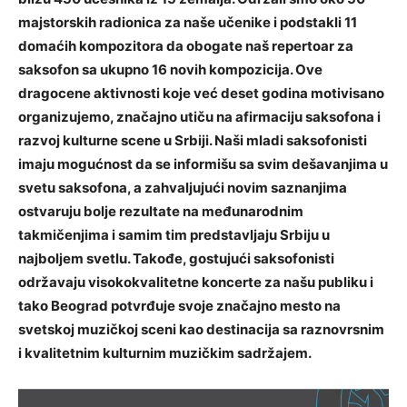
majstorskih radionica za naše učenike i podstakli 11
domaćih kompozitora da obogate naš repertoar za
saksofon sa ukupno 16 novih kompozicija. Ove
dragocene aktivnosti koje već deset godina motivisano
organizujemo, značajno utiču na afirmaciju saksofona i
razvoj kulturne scene u Srbiji. Naši mladi saksofonisti
imaju mogućnost da se informišu sa svim dešavanjima u
svetu saksofona, a zahvaljujući novim saznanjima
ostvaruju bolje rezultate na međunarodnim
takmičenjima i samim tim predstavljaju Srbiju u
najboljem svetlu. Takođe, gostujući saksofonisti
održavaju visokokvalitetne koncerte za našu publiku i
tako Beograd potvrđuje svoje značajno mesto na
svetskoj muzičkoj sceni kao destinacija sa raznovrsnim
i kvalitetnim kulturnim muzičkim sadržajem.