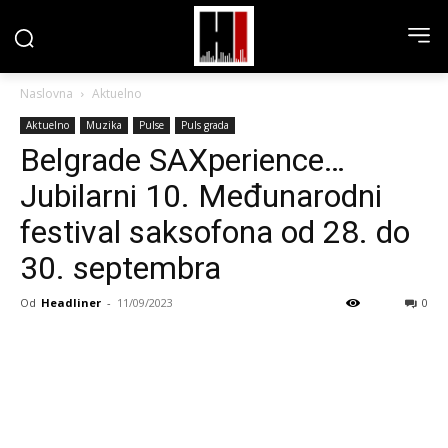
Naslovna
Aktuelno
Aktuelno
Muzika
Pulse
Puls grada
Belgrade SAXperience…
Jubilarni 10. Međunarodni
festival saksofona od 28. do
30. septembra
Od
Headliner
-
11/09/2023
0