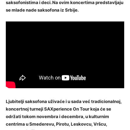
saksofonistima i deci. Na ovim koncertima predstavljaju
se mlade nade saksofona iz Srbije.
Ljubitelji saksofona uživaće i u sada već tradicionalnoj,
koncertnoj turneji SAXperience On Tour koja će se
održati tokom novembra i decembra, u kulturnim
centrima u Smederevu, Pirotu, Leskovcu, Vršcu,