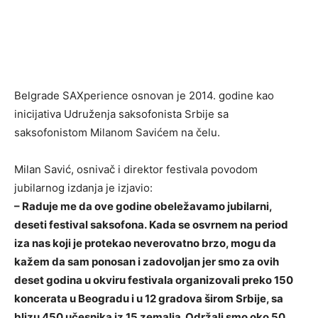
Belgrade SAXperience osnovan je 2014. godine kao
inicijativa Udruženja saksofonista Srbije sa
saksofonistom Milanom Savićem na čelu.
Milan Savić, osnivač i direktor festivala povodom
jubilarnog izdanja je izjavio:
– Raduje me da ove godine obeležavamo jubilarni,
deseti festival saksofona. Kada se osvrnem na period
iza nas koji je protekao neverovatno brzo, mogu da
kažem da sam ponosan i zadovoljan jer smo za ovih
deset godina u okviru festivala organizovali preko 150
koncerata u Beogradu i u 12 gradova širom Srbije, sa
blizu 450 učesnika iz 15 zemalja. Održali smo oko 50