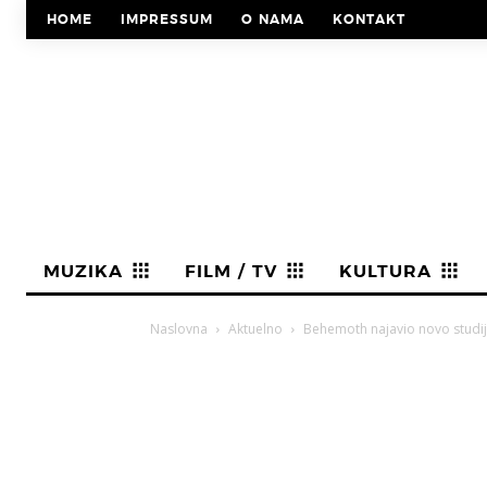
HOME
IMPRESSUM
O NAMA
KONTAKT
MUZIKA
FILM / TV
KULTURA
Naslovna
Aktuelno
Behemoth najavio novo studijs