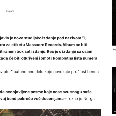
Oglasi
javio je novo studijsko izdanje pod nazivom “I,
mbra za etiketu
Massacre Records
. Album će biti
Kn
imitiranom box set izdanju. Reč je o izdanju sa osam
ada će biti otkriveni i omot i kompletna lista numera.
Scvlptor” autonomno delo koje povezuje prošlost benda
ada neobjavljene pesme koje nose svu snagu naše
a ovaj bend pokreće već decenijama –
rekao je Nergal.