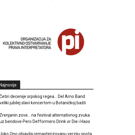
Najnovije
Četiri decenije srpskog regea… Del Arno Band
veliki jubilej slavi koncertom u Botaničkoj bašti
Zrenjanin zove… na festival alternativnog zvuka
uz bendove Pero Defformero Drink or Die i Haos
Joko Ono objavila remasterizovanu verziju spota