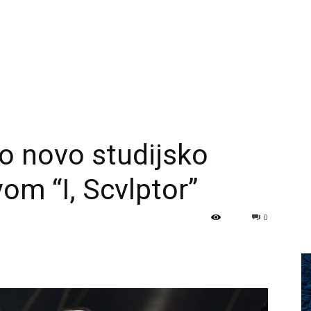
o novo studijsko
om “I, Scvlptor”
0