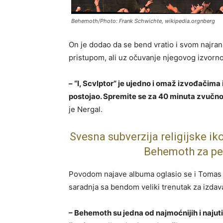
Behemoth/Photo: Frank Schwichte, wikipedia.orgnberg
On je dodao da se bend vratio i svom najrani
pristupom, ali uz očuvanje njegovog izvorn
– “I, Scvlptor” je ujedno i omaž izvođačim
postojao. Spremite se za 40 minuta zvučn
je Nergal.
Svesna subverzija religijske i
Behemoth za p
Povodom najave albuma oglasio se i Tomas 
saradnja sa bendom veliki trenutak za izdav
– Behemoth
su jedna od najmoćnijih i najut