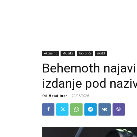
Aktuelno
Muzika
Top priče
World
Behemoth najavi
izdanje pod naziv
Od
Headliner
-
20/05/2026