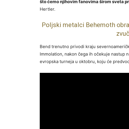
što ćemo njihovim fanovima širom sveta pred
Hertler.
Poljski metalci Behemoth obra
zvuč
Bend trenutno privodi kraju severnoameričk
Immolation
, nakon čega ih očekuje nastup 
evropska turneja u oktobru, koju će predvo