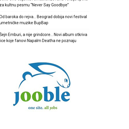
za kultnu pesmu “Never Say Goodbye”
Od baroka do rejva… Beograd dobija novi festival
umetničke muzike BupBap
Šejn Emburi, a nije grindcore… Novi album otkriva
lice koje fanovi Napalm Deatha ne poznaju