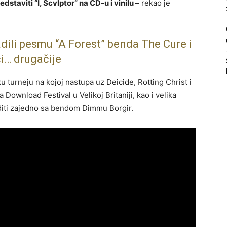
staviti “I, Scvlptor” na CD-u i vinilu –
rekao je
dili pesmu “A Forest” benda The Cure i
i… drugačije
u turneju na kojoj nastupa uz
Deicide
,
Rotting Christ
i
na
Download Festival
u Velikoj Britaniji, kao i velika
diti zajedno sa bendom
Dimmu Borgir
.