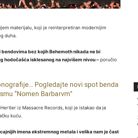
jem materijalu, koji je reinterpretiran modernijim
og duha.
a i bendovima bez kojih
Behemoth
nikada ne bi
og hodočašća isklesanog na najvišem nivou –
poručio
konografije… Pogledajte novi spot benda
esmu “Nomen Barbarvm”
Hertler iz
Massacre Records
, koji je istakao da je
ačku kuću.
icajnijih imena ekstremnog metala i velika nam je čast