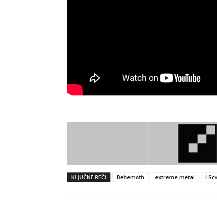
KLJUČNE REČI
Behemoth
extreme metal
I Sc