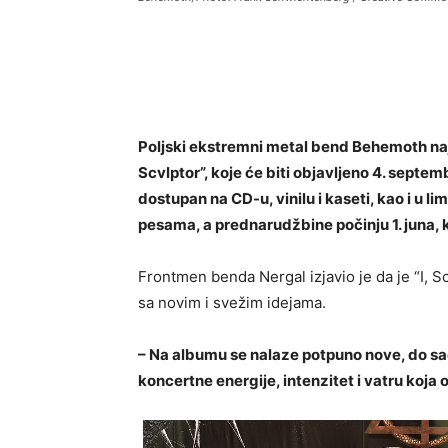
Poljski ekstremni metal bend
Behemoth
na
Scvlptor”, koje će biti objavljeno 4. septe
dostupan na CD-u, vinilu i kaseti, kao i u l
pesama, a prednarudžbine počinju 1. juna, k
Frontmen benda Nergal izjavio je da je “I, 
sa novim i svežim idejama.
– Na albumu se nalaze potpuno nove, do s
koncertne energije, intenzitet i vatru koj