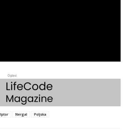
Oglasi
vlptor
Nergal
Poljska