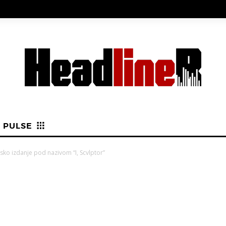
PULSE
ko izdanje pod nazivom “I, Scvlptor”