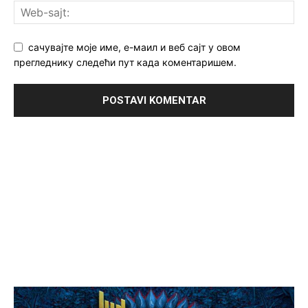
сачувајте моје име, е-маил и веб сајт у овом
прегледнику следећи пут када коментаришем.