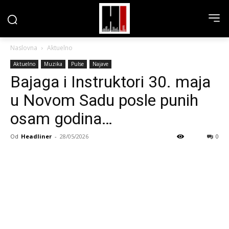
Naslovna
Aktuelno
Aktuelno
Muzika
Pulse
Najave
Bajaga i Instruktori 30. maja
u Novom Sadu posle punih
osam godina…
Od
Headliner
-
28/05/2026
0