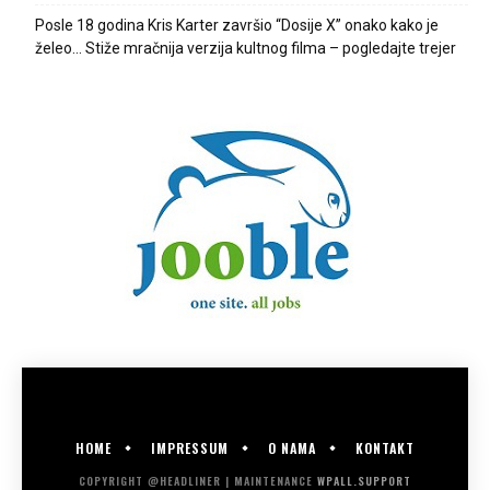
Posle 18 godina Kris Karter završio “Dosije X” onako kako je
želeo… Stiže mračnija verzija kultnog filma – pogledajte trejer
HOME
IMPRESSUM
O NAMA
KONTAKT
COPYRIGHT @HEADLINER | MAINTENANCE
WPALL.SUPPORT