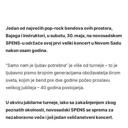
Jedan od najvećih pop-rock bendova ovih prostora,
Bajaga i Instruktori, u subotu, 30. maja, na novosadskom
SPENS-u održaće svoj prvi veliki koncert u Novom Sadu
nakon osam godina.
“Samo nam je ljubav potrebna” je više od turneje – to je
ljubavno pismo brojnim generacijama obožavatelja širom
sveta, kojim je bend pre dve godine počeo proslavu
velikog jubileja – 40 godina postojanja.
U okviru jubilarne turneje, iako sa zakašnjenjem zbog
poznatih okolnosti, novosadski SPENS se sprema za
nezaboravno veče i još jedan veličanstveni koncert.