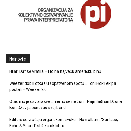
Najnovije
Hilari Daf se vratila – i to na najveću američku binu
Weezer dobili otkaz u sopstvenom spotu… Toni Hok i ekipa
postali – Weezer 2.0
Otac mu je osvojio svet, njemu se ne žuri… Najmlađi sin Džona
Bon Džovija osnovao svoj bend
Editors se vraćaju organskom zvuku… Novi album “Surface,
Echo & Sound” stiže u oktobru