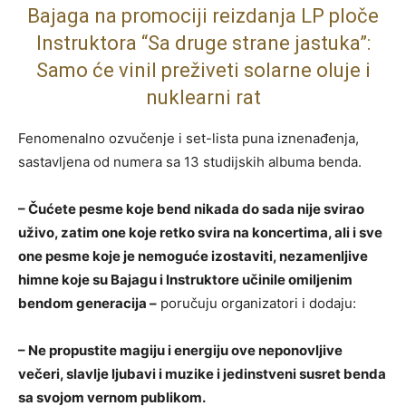
Bajaga na promociji reizdanja LP ploče
Instruktora “Sa druge strane jastuka”:
Samo će vinil preživeti solarne oluje i
nuklearni rat
Fenomenalno ozvučenje i set-lista puna iznenađenja,
sastavljena od numera sa 13 studijskih albuma benda.
– Čućete pesme koje bend nikada do sada nije svirao
uživo, zatim one koje retko svira na koncertima, ali i sve
one pesme koje je nemoguće izostaviti, nezamenljive
himne koje su Bajagu i Instruktore učinile omiljenim
bendom generacija –
poručuju organizatori i dodaju:
– Ne propustite magiju i energiju ove neponovljive
večeri, slavlje ljubavi i muzike i jedinstveni susret benda
sa svojom vernom publikom.