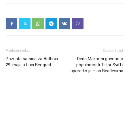
Prethodni tekst
Sledeći tekst
Poznata satnica za Anthrax
Deda Makartni govorio o
29. maja u Luci Beograd
popularnosti Tejlor Svift i
uporedio je – sa Beatlesima
Headliner