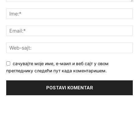
сачувајте моје име, е-маил и веб сајт у овом
прегледнику следећи пут када коментаришем.