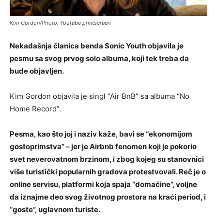
Kim Gordon/Photo: YouTube printscreen
Nekadašnja članica benda Sonic Youth objavila je
pesmu sa svog prvog solo albuma, koji tek treba da
bude objavljen.
Kim Gordon objavila je singl “Air BnB” sa albuma “No
Home Record”.
Pesma, kao što joj i naziv kaže, bavi se “ekonomijom
gostoprimstva” – jer je Airbnb fenomen koji je pokorio
svet neverovatnom brzinom, i zbog kojeg su stanovnici
više turistički popularnih gradova protestvovali. Reč je o
online servisu, platformi koja spaja “domaćine”, voljne
da iznajme deo svog životnog prostora na kraći period, i
“goste”, uglavnom turiste.