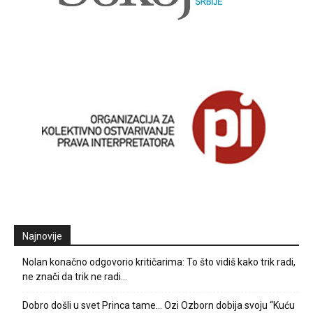
Najnovije
Nolan konačno odgovorio kritičarima: To što vidiš kako trik radi,
ne znači da trik ne radi…
Dobro došli u svet Princa tame… Ozi Ozborn dobija svoju “Kuću