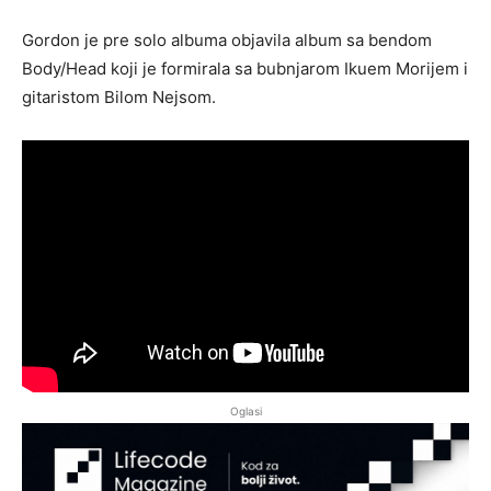
Gordon je pre solo albuma objavila album sa bendom
Body/Head koji je formirala sa bubnjarom Ikuem Morijem i
gitaristom Bilom Nejsom.
Oglasi