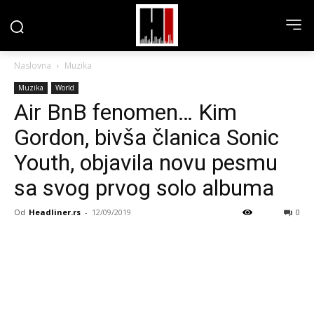
Naslovna
Muzika
Muzika
World
Air BnB fenomen… Kim
Gordon, bivša članica Sonic
Youth, objavila novu pesmu
sa svog prvog solo albuma
Od
Headliner.rs
-
12/09/2019
0