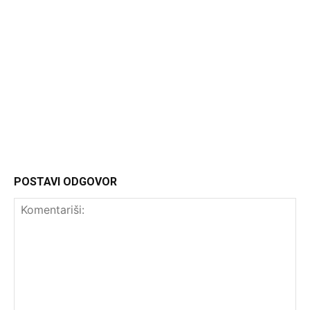
Headliner.rs
http://Headliner.rs
POSTAVI ODGOVOR