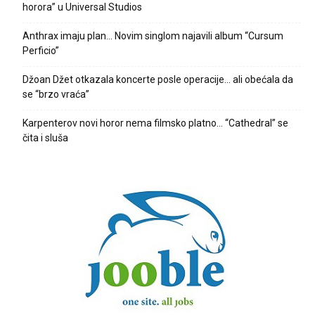
horora” u Universal Studios
Anthrax imaju plan… Novim singlom najavili album “Cursum
Perficio”
Džoan Džet otkazala koncerte posle operacije… ali obećala da
se “brzo vraća”
Karpenterov novi horor nema filmsko platno… “Cathedral” se
čita i sluša