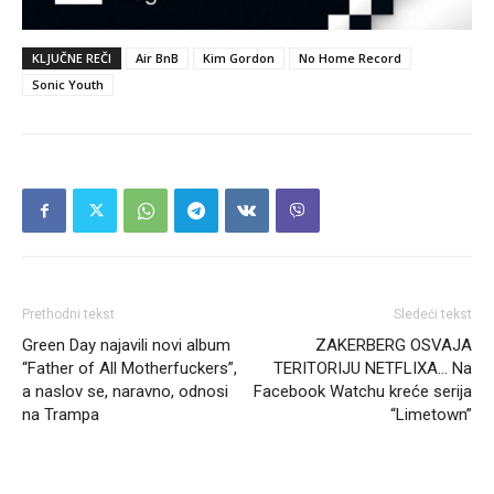
KLJUČNE REČI
Air BnB
Kim Gordon
No Home Record
Sonic Youth
Prethodni tekst
Sledeći tekst
Green Day najavili novi album
ZAKERBERG OSVAJA
“Father of All Motherfuckers”,
TERITORIJU NETFLIXA… Na
a naslov se, naravno, odnosi
Facebook Watchu kreće serija
na Trampa
“Limetown”