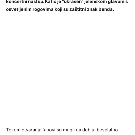
koncertni nastup. Kafić je “ukrašen” jelenskom glavom s
osvetljenim rogovima koji su zaštitni znak benda.
Tokom otvaranja fanovi su mogli da dobiju besplatno