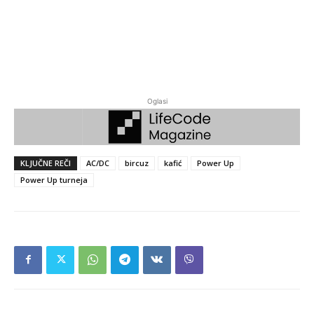
Oglasi
KLJUČNE REČI
AC/DC
bircuz
kafić
Power Up
Power Up turneja