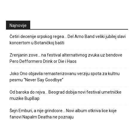
Najnovije
Četiri decenije srpskog regea… Del Arno Band veliki jubilej slavi
koncertom u Botaničkoj bašti
Zrenjanin zove… na festival alternativnog zvuka uz bendove
Pero Defformero Drink or Die i Haos
Joko Ono objavila remasterizovanu verziju spota za kultnu
pesmu “Never Say Goodbye”
Od baroka do rejva… Beograd dobija novi festival umetničke
muzike BupBap
Šejn Emburi, a nije grindcore… Novi album otkriva lice koje
fanovi Napalm Deatha ne poznaju