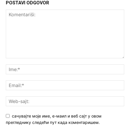
POSTAVI ODGOVOR
сачувајте моје име, е-маил и веб сајт у овом
прегледнику следећи пут када коментаришем.