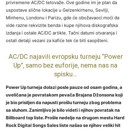
privremene AC/DC tetovaže. Ove godine im je plan da
uspostave slične lokacije u Gelzenkirhenu, Sevilji,
Minhenu, Londonu i Parizu, gde će obožavaoci moći da
vide razne rekvizite benda i kupe njihova diskografska
izdanja i ostale AC/DC artikle. Tačni datumi otvaranja i
ostali detalji vezani za kafiće tek će biti saopšteni.
AC/DC najavili evropsku turneju “Power
Up”, samo bez euforije, nema nas na
spisku…
Power Up turneja dolazi posle pauze od osam godina, a
uveličana je povratakom pevača Brajana Džonsona koji
je bio prisiljen da napusti prošlu turneju zbog problema
sa sluhom. Zanimljivo je bilo videti i njihov povratak na
Billboard top liste. Prošle nedelje na drugom mestu Hard
Rock Digital Songs Sales liste našao se njihov veliki hit