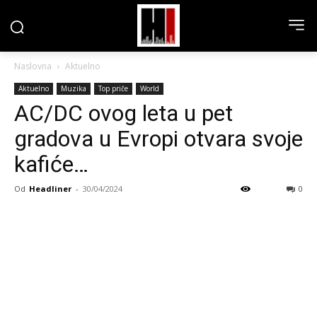
Naslovna
Aktuelno
Aktuelno
Muzika
Top priče
World
AC/DC ovog leta u pet
gradova u Evropi otvara svoje
kafiće…
Od
Headliner
-
30/04/2024
0