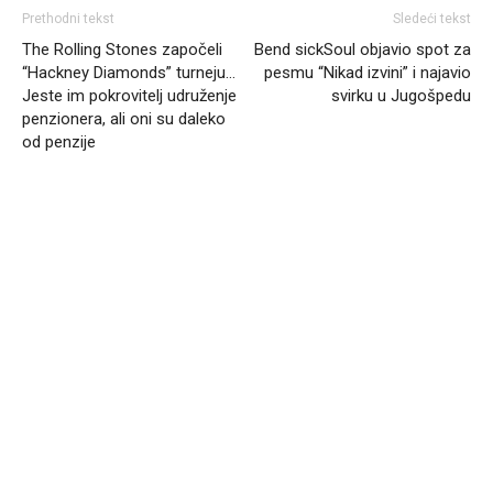
Prethodni tekst
Sledeći tekst
The Rolling Stones započeli
Bend sickSoul objavio spot za
“Hackney Diamonds” turneju…
pesmu “Nikad izvini” i najavio
Jeste im pokrovitelj udruženje
svirku u Jugošpedu
penzionera, ali oni su daleko
od penzije
Headliner