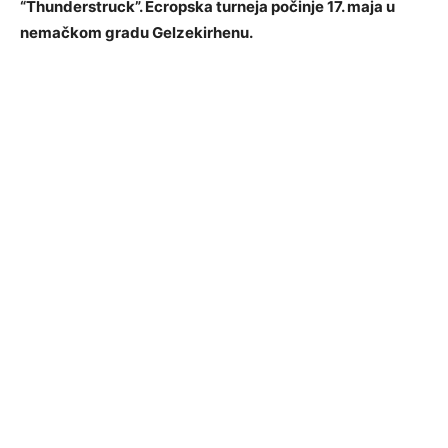
“Thunderstruck”. Ecropska turneja počinje 17. maja u
nemačkom gradu Gelzekirhenu.