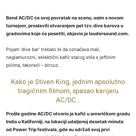
Bend AC/DC će svoj povratak na scenu, osim s novom
turnejom, proslaviti otvaranjem pet tzv. dive barova u
gradovima koje će posetiti, objavio je loudersound.com.
Pojam ‘dive bar’ trebalo bi da označava mali,
neglamurozni, eklektični kafić starog stila s jeftinim
pićima, takoreći – bircuz.
Kako je Stiven King, jednim apsolutno
tragičnim filmom, spasao karijeru
AC/DC…
Prošle godine AC/DC otvorio je kafić u američkom gradu
Indio u Kaliforniji, na lokaciji udaljenoj desetak minuta
od Power Trip festivala, gde su održali svoj prvi