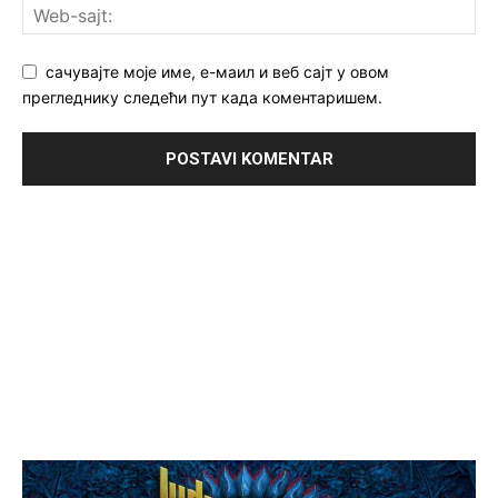
сачувајте моје име, е-маил и веб сајт у овом
прегледнику следећи пут када коментаришем.