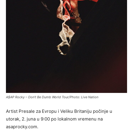
A$AP Rocky – Don’t Be Dumb World Tour/Photo: Live Nation
Artist Presale za Evropu i Veliku Britaniju počinje u
utorak, 2. juna u 9:00 po lokalnom vremenu na
asaprocky.com.