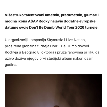
Višestruko talentovani umetnik, preduzetnik, glumac i
modna ikona A$AP Rocky najavio dodatne evropske
datume svoje Don’t Be Dumb World Tour 2026 turneje.
U organizaciji kompanija Skymusic i Live Nation,
proširena globalna turneja Don’T Be Dumb dovodi
Rockyja u Beograd 8. oktobra i pruža fanovima priliku da
uživo dožive njegov prvi studijski album nakon osam
godina.