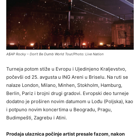
A$AP Rocky – Don’t Be Dumb World Tour/Photo: Live Nation
Turneja potom stiže u Evropu i Ujedinjeno Kraljevstvo,
počevši od 25. avgusta u ING Areni u Briselu. Na ruti se
nalaze London, Milano, Minhen, Stokholm, Hamburg,
Berlin, Pariz i brojni drugi gradovi. Evropski deo turneje
dodatno je proširen novim datumom u Lođu (Poljska), kao
i potpuno novim koncertima u Beogradu, Pragu,
Budimpešti, Zagrebu i Atini.
Prodaja ulaznica počinje artist presale fazom, nakon