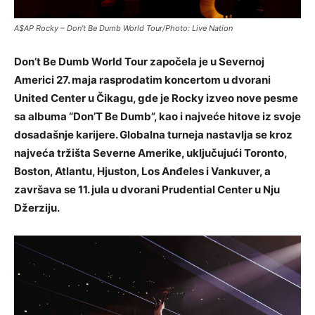
A$AP Rocky – Don’t Be Dumb World Tour/Photo: Live Nation
Don’t Be Dumb World Tour započela je u Severnoj
Americi 27. maja rasprodatim koncertom u dvorani
United Center u Čikagu, gde je Rocky izveo nove pesme
sa albuma “Don’T Be Dumb”, kao i najveće hitove iz svoje
dosadašnje karijere. Globalna turneja nastavlja se kroz
najveća tržišta Severne Amerike, uključujući Toronto,
Boston, Atlantu, Hjuston, Los Anđeles i Vankuver, a
završava se 11. jula u dvorani Prudential Center u Nju
Džerziju.