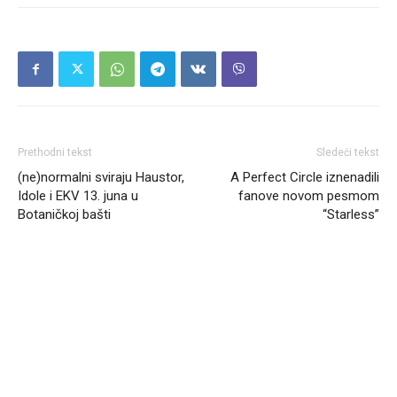
Prethodni tekst
Sledeći tekst
(ne)normalni sviraju Haustor,
A Perfect Circle iznenadili
Idole i EKV 13. juna u
fanove novom pesmom
Botaničkoj bašti
“Starless”
Headliner