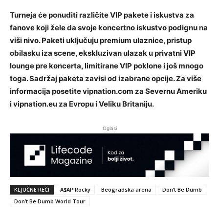
Turneja će ponuditi različite VIP pakete i iskustva za
fanove koji žele da svoje koncertno iskustvo podignu na
viši nivo. Paketi uključuju premium ulaznice, pristup
obilasku iza scene, ekskluzivan ulazak u privatni VIP
lounge pre koncerta, limitirane VIP poklone i još mnogo
toga. Sadržaj paketa zavisi od izabrane opcije. Za više
informacija posetite vipnation.com za Severnu Ameriku
i vipnation.eu za Evropu i Veliku Britaniju.
Oglasi
KLJUČNE REČI
A$AP Rocky
Beogradska arena
Don’t Be Dumb
Don’t Be Dumb World Tour