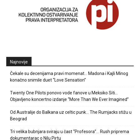
Najnovije
Čekale su decenijama pravi momenat… Madona i Kajli Minog
konačno snimile duet “Love Sensation”
Twenty One Pilots ponovo vode fanove u Meksiko Siti…
Objavljeno koncertno izdanje “More Than We Ever Imagined”
Od Australije do Balkana uz celtic punk… The Rumjacks stižu u
Beograd
Tri velika bubnjara sviraju u čast “Profesora”… Rush priprema
dokumentarac o Nilu Pirtu