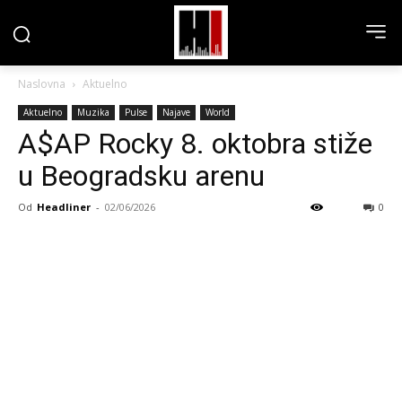
Naslovna
Aktuelno
Aktuelno
Muzika
Pulse
Najave
World
A$AP Rocky 8. oktobra stiže
u Beogradsku arenu
Od
Headliner
-
02/06/2026
0