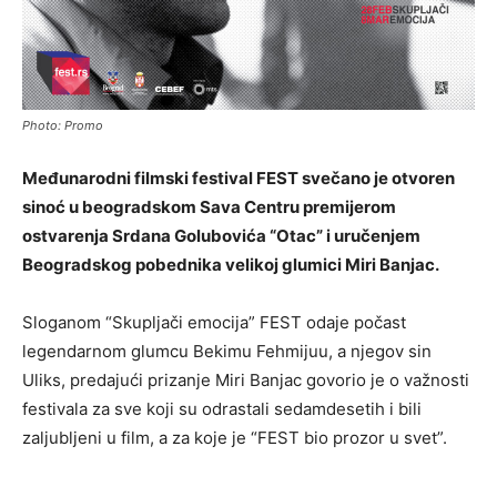
Photo: Promo
Međunarodni filmski festival FEST svečano je otvoren
sinoć u beogradskom Sava Centru premijerom
ostvarenja Srdana Golubovića “Otac” i uručenjem
Beogradskog pobednika velikoj glumici Miri Banjac.
Sloganom “Skupljači emocija” FEST odaje počast
legendarnom glumcu Bekimu Fehmijuu, a njegov sin
Uliks, predajući prizanje Miri Banjac govorio je o važnosti
festivala za sve koji su odrastali sedamdesetih i bili
zaljubljeni u film, a za koje je “FEST bio prozor u svet”.