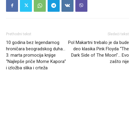
Prethodni tekst
Sledeći tekst
10 godina bez legendarnog
Pol Makartni trebalo je da bude
hroničara beogradskog duha…
deo klasika Pink Floyda “The
3. marta promocija knjige
Dark Side of The Moon”… Evo
“Najlepše priče Mome Kapora”
zašto nije
i izložba slika i crteža
Headliner.rs