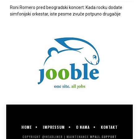
Roni Romero pred beogradski koncert: Kada rocku dodate
simfonijski orkestar, iste pesme zvuče potpuno drugačije
HOME
IMPRESSUM
O NAMA
KONTAKT
COPYRIGHT @HEADLINER | MAINTENANCE
WPALL.SUPPORT