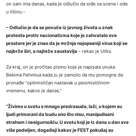
on sam ima danas, kada je odlučio da siđe sa scene i ode
u tišinu.-
– Odlučio je da se povuče iz javnog života u znak
protesta protiv nacionalizma koje je zahvatalo ove
prostore jer je znao da je mržnja najopsaniji virus koji se
najbrže širi, a najteže zaustavlja
– rekao je Uliks.
Za kraj, on je pročitao pismo koje je napisala unuka
Bekima Fehmiua kada ju je zamolio da mu pomogne da
pronađe “optimističan nastavak u pesimističnom
vremenu, kakvo je danas.”
“Živimo u svetu s mnogo predrasuda, laži, u kojem su
ljudi primorani da budu ono što nisu, manipulisani
strahom i nesigurnošću. U svetu koji je iz dana u dan sve
više podeljen, događaji kakav je FEST pokušaj su