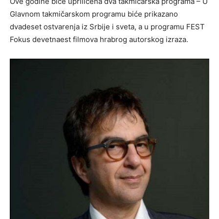
Ove godine biće upriličena dva takmičarska programa – U
Glavnom takmičarskom programu biće prikazano
dvadeset ostvarenja iz Srbije i sveta, a u programu FEST
Fokus devetnaest filmova hrabrog autorskog izraza.