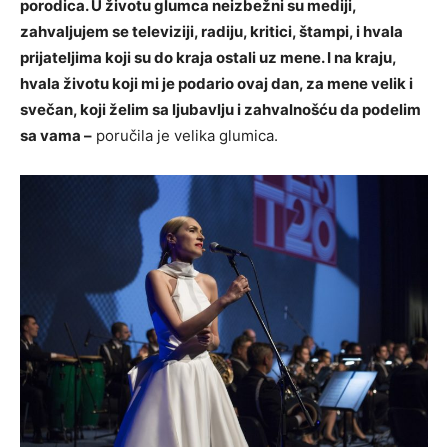
porodica. U životu glumca neizbežni su mediji,
zahvaljujem se televiziji, radiju, kritici, štampi, i hvala
prijateljima koji su do kraja ostali uz mene. I na kraju,
hvala životu koji mi je podario ovaj dan, za mene velik i
svečan, koji želim sa ljubavlju i zahvalnošću da podelim
sa vama –
poručila je velika glumica.