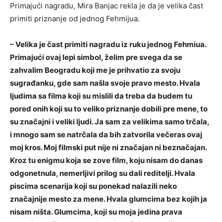
Primajući nagradu, Mira Banjac rekla je da je velika čast
primiti priznanje od jednog Fehmijua.
– Velika je čast primiti nagradu iz ruku jednog Fehmiua.
Primajući ovaj lepi simbol, želim pre svega da se
zahvalim Beogradu koji me je prihvatio za svoju
sugrađanku, gde sam našla svoje pravo mesto. Hvala
ljudima sa filma koji su mislili da treba da budem tu
pored onih koji su to veliko priznanje dobili pre mene, to
su značajni i veliki ljudi. Ja sam za velikima samo trčala,
i mnogo sam se natrčala da bih zatvorila večeras ovaj
moj kros. Moj filmski put nije ni značajan ni beznačajan.
Kroz tu enigmu koja se zove film, koju nisam do danas
odgonetnula, nemerljivi prilog su dali reditelji. Hvala
piscima scenarija koji su ponekad nalazili neko
značajnije mesto za mene. Hvala glumcima bez kojih ja
nisam ništa. Glumcima, koji su moja jedina prava