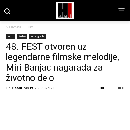
Naslovna
Film
Film
Pulse
Puls grada
48. FEST otvoren uz
legendarne filmske melodije,
Miri Banjac nagarada za
životno delo
Od
Headliner.rs
-
29/02/2020
0