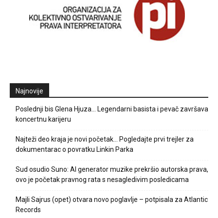
Najnovije
Poslednji bis Glena Hjuza… Legendarni basista i pevač završava
koncertnu karijeru
Najteži deo kraja je novi početak… Pogledajte prvi trejler za
dokumentarac o povratku Linkin Parka
Sud osudio Suno: AI generator muzike prekršio autorska prava,
ovo je početak pravnog rata s nesagledivim posledicama
Majli Sajrus (opet) otvara novo poglavlje – potpisala za Atlantic
Records