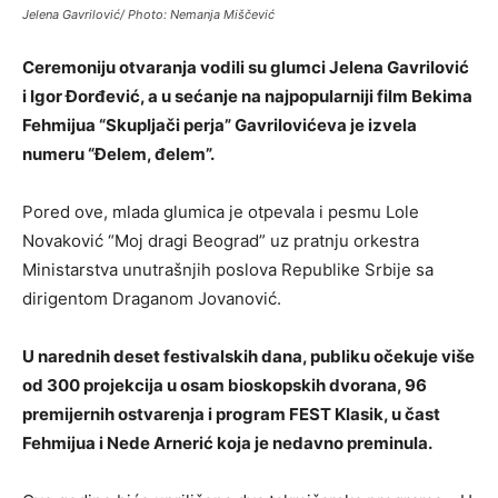
Jelena Gavrilović/ Photo: Nemanja Miščević
Ceremoniju otvaranja vodili su glumci Jelena Gavrilović
i Igor Ðorđević, a u sećanje na najpopularniji film Bekima
Fehmijua “Skupljači perja” Gavrilovićeva je izvela
numeru “Ðelem, đelem”.
Pored ove, mlada glumica je otpevala i pesmu Lole
Novaković “Moj dragi Beograd” uz pratnju orkestra
Ministarstva unutrašnjih poslova Republike Srbije sa
dirigentom Draganom Jovanović.
U narednih deset festivalskih dana, publiku očekuje više
od 300 projekcija u osam bioskopskih dvorana, 96
premijernih ostvarenja i program FEST Klasik, u čast
Fehmijua i Nede Arnerić koja je nedavno preminula.