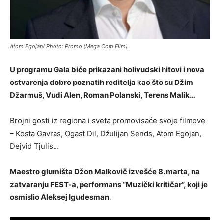
Atom Egojan/ Photo: Promo (Mega Com Film)
U programu Gala biće prikazani holivudski hitovi i nova
ostvarenja dobro poznatih reditelja kao što su Džim
Džarmuš, Vudi Alen, Roman Polanski, Terens Malik…
Brojni gosti iz regiona i sveta promovisaće svoje filmove
– Kosta Gavras, Ogast Dil, Džulijan Sends, Atom Egojan,
Dejvid Tjulis…
Maestro glumišta Džon Malkovič izvešće 8. marta, na
zatvaranju FEST-a, performans “Muzički kritičar”, koji je
osmislio Aleksej Igudesman.