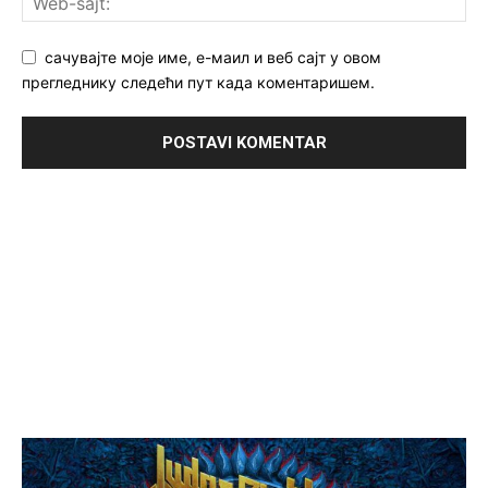
сачувајте моје име, е-маил и веб сајт у овом
прегледнику следећи пут када коментаришем.