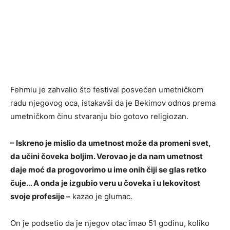
Fehmiu je zahvalio što festival posvećen umetničkom
radu njegovog oca, istakavši da je Bekimov odnos prema
umetničkom činu stvaranju bio gotovo religiozan.
– Iskreno je mislio da umetnost može da promeni svet,
da učini čoveka boljim. Verovao je da nam umetnost
daje moć da progovorimo u ime onih čiji se glas retko
čuje… A onda je izgubio veru u čoveka i u lekovitost
svoje profesije –
kazao je glumac.
On je podsetio da je njegov otac imao 51 godinu, koliko