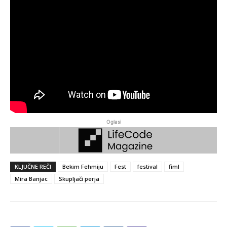
Oglasi
KLJUČNE REČI
Bekim Fehmiju
Fest
festival
fiml
Mira Banjac
Skupljači perja