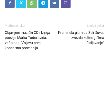
Prethodni tekst
Sledeći tekst
Objavljeni muzički CD i knjiga
Preminula glumica Šeli Duval,
poezije Marka Todorovića,
zvezda kultnog filma
večeras u Valjevu prva
“Isijavanje”
koncertna promocija
Headliner