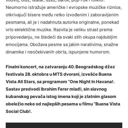
Neumorno istražuje američke i evropske muzičke riznice,
otkrivajući bisere među retko izvođenim i zaboravljenim
pesmama, ali je i nadahnuta autorka originalne, ponekad
vrlo eklektične muzike. Razvila je veliku strast prema
pripovedanju, ne štedeći da svaki stih okupa najdubljim
emocijama. Obožava pesme sa jakim narativima, snažne
dinamike i neočekivanih obrta, ispunjene humorom.
Finalni koncert, na zatvaranju 40. Beogradskog džez
festivala 28. oktobra u MTS dvorani, izvešće Buena
Vista All Stars, sa programom “One Night In Havana!.
Sastav predvodi Ibrahim Ferer mlađi, sin slavnog
kubanskog pevača istog imena koji je zlatnim glasom
obeležio neke od najlepših pesama u filmu “Buena Vista
Social Club!.