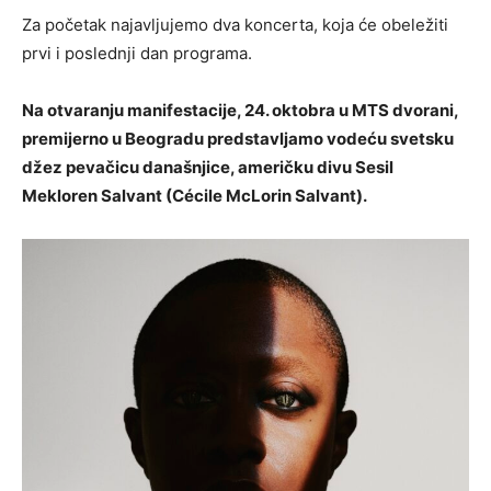
Za početak najavljujemo dva koncerta, koja će obeležiti
prvi i poslednji dan programa.
Na otvaranju manifestacije, 24. oktobra u MTS dvorani,
premijerno u Beogradu predstavljamo vodeću svetsku
džez pevačicu današnjice, američku divu Sesil
Mekloren Salvant (Cécile McLorin Salvant).