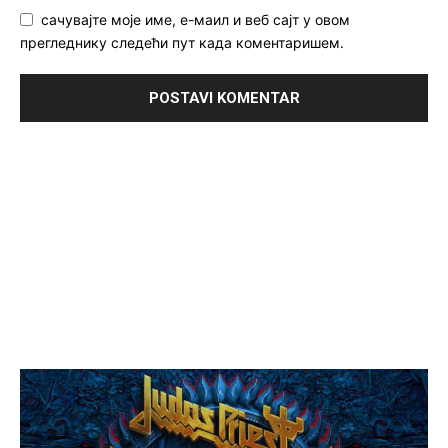
сачувајте моје име, е-маил и веб сајт у овом
прегледнику следећи пут када коментаришем.