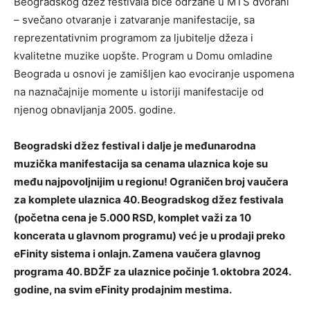
Beogradskog džez festivala biće održane u MTS dvorani
– svečano otvaranje i zatvaranje manifestacije, sa
reprezentativnim programom za ljubitelje džeza i
kvalitetne muzike uopšte. Program u Domu omladine
Beograda u osnovi je zamišljen kao evociranje uspomena
na naznačajnije momente u istoriji manifestacije od
njenog obnavljanja 2005. godine.
Beogradski džez festival i dalje je međunarodna
muzička manifestacija sa cenama ulaznica koje su
među najpovoljnijim u regionu! Ograničen broj vaučera
za komplete ulaznica 40. Beogradskog džez festivala
(početna cena je 5.000 RSD, komplet važi za 10
koncerata u glavnom programu) već je u prodaji preko
eFinity sistema i onlajn. Zamena vaučera glavnog
programa 40. BDŽF za ulaznice počinje 1. oktobra 2024.
godine, na svim eFinity prodajnim mestima.