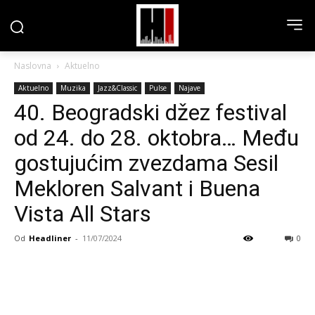
Naslovna
Aktuelno
Aktuelno
Muzika
Jazz&Classic
Pulse
Najave
40. Beogradski džez festival
od 24. do 28. oktobra… Među
gostujućim zvezdama Sesil
Mekloren Salvant i Buena
Vista All Stars
Od
Headliner
-
11/07/2024
0