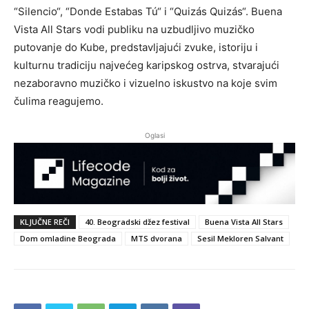
“Silencio“, “Donde Estabas Tú“ i “Quizás Quizás“. Buena
Vista All Stars vodi publiku na uzbudljivo muzičko
putovanje do Kube, predstavljajući zvuke, istoriju i
kulturnu tradiciju najvećeg karipskog ostrva, stvarajući
nezaboravno muzičko i vizuelno iskustvo na koje svim
čulima reagujemo.
Oglasi
KLJUČNE REČI
40. Beogradski džez festival
Buena Vista All Stars
Dom omladine Beograda
MTS dvorana
Sesil Mekloren Salvant