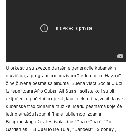
U orkestru su zvezde današnje generacije kubanskih
muzičara, a program pod nazivom “Jedna noć u Havani“
čine čuvene pesme sa albuma “Buena Vista Social Club!,
iz repertoara Afro Cuban All Stars i solista koji su bili
uključeni u početni projekat, kao i neki od najvećih klasika
kubanske tradicionalne muzike. Među pesmama koje će
latino strašću ispuniti finale jubilarnog izdanja
Beogradskog džez festivala biće “Chan-Chan“, “Dos
Gardenias“, “El Cuarto De Tula“, “Candela“, “Siboney“,