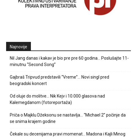
Najnovije
Nil Jang danas i kakav je bio pre pre 60 godina… Poslušajte 11-
minutnu “Second Song”
Gajbraš Tripvud predstavili “Vreme”… Novi singl pred
beogradski koncert
Od oluje do molitve… Nik Kejv i 10.000 glasova nad
Kalemegdanom (fotoreportaža)
Priča o Majklu Džeksonu se nastavlja… “Michael 2” počinje da
se snima krajem godine
Čekale su decenijama pravi momenat… Madona i Kajli Minog