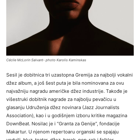
Cécile McLorin Salvant- photo Karolis Kaminskas
Sesil je dobitnica tri uzastopna Gremija za najbolji vokalni
džez album, a još šest puta je bila nominovana za ovu
najvažniju nagradu američke džez industrije. Takođe je
višestruki dobitnik nagrade za najbolju pevačicu u
glasanju Udruženja džez novinara (Jazz Journalists
Association), kao i u godišnjem izboru kritike magazina
DownBeat. Nosilac je i “Granta za Genije”, fondacije
Makartur. U njenom repertoaru organski se spajaju
vodvilj, bluz, teatar, džez, barok, pop-rok i folklor.