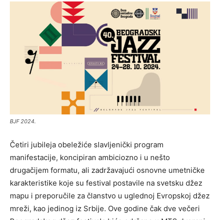
BJF 2024.
Četiri jubileja obeležiće slavljenički program
manifestacije, koncipiran ambiciozno i u nešto
drugačijem formatu, ali zadržavajući osnovne umetničke
karakteristike koje su festival postavile na svetsku džez
mapu i preporučile za članstvo u uglednoj Evropskoj džez
mreži, kao jedinog iz Srbije. Ove godine čak dve večeri