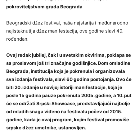
pokroviteljstvom grada Beograda
Beogradski džez festival, naša najstarija i međunarodno
najistaknutija džez manifestacija, ove godine slavi 40.
rođendan.
Ovaj redak jubilej, čak i u svetskim okvirima, poklapa se
sa proslavom još tri značajne godišnjice. Dom omladine
Beograda, institucija koja je pokrenula i organizovala
sva izdanja festivala, slavi 60 godina postojanja. Ovo će
biti 20. izdanje u novijoj istoriji manifestacije, koja je
posle 15 godina pauze pokrenuta 2005. godine, a 10. put
će se održati Srpski Showcase, predstavljajući najbolje
od mladih snaga viđeno na festivalu počev od 2015.
godine, kada je ovaj program, kojim festival promoviše
srpske džez umetnike, ustanovljen.