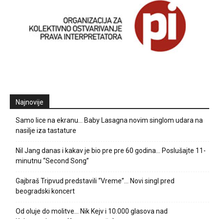
Najnovije
Samo lice na ekranu… Baby Lasagna novim singlom udara na
nasilje iza tastature
Nil Jang danas i kakav je bio pre pre 60 godina… Poslušajte 11-
minutnu “Second Song”
Gajbraš Tripvud predstavili “Vreme”… Novi singl pred
beogradski koncert
Od oluje do molitve… Nik Kejv i 10.000 glasova nad