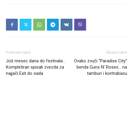
Prethodni tekst
Sledeći tekst
Još mesec dana do festivala…
Ovako zvuči “Paradise City”
Kompletiran spisak zvezda za
benda Guns N’ Roses… na
najjači Exit do sada
tamburi i kontrabasu
Headliner.rs