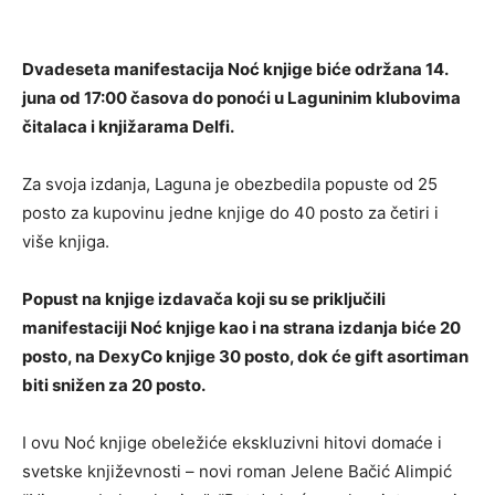
Dvadeseta manifestacija Noć knjige biće održana 14.
juna od 17:00 časova do ponoći u Laguninim klubovima
čitalaca i knjižarama Delfi.
Za svoja izdanja, Laguna je obezbedila popuste od 25
posto za kupovinu jedne knjige do 40 posto za četiri i
više knjiga.
Popust na knjige izdavača koji su se priključili
manifestaciji Noć knjige kao i na strana izdanja biće 20
posto, na DexyCo knjige 30 posto, dok će gift asortiman
biti snižen za 20 posto.
I ovu Noć knjige obeležiće ekskluzivni hitovi domaće i
svetske književnosti – novi roman Jelene Bačić Alimpić