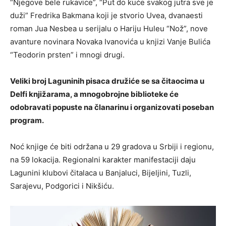
“Njegove bele rukavice”, “Put do kuće svakog jutra sve je
duži” Fredrika Bakmana koji je stvorio Uvea, dvanaesti
roman Jua Nesbea u serijalu o Hariju Huleu “Nož”, nove
avanture novinara Novaka Ivanovića u knjizi Vanje Bulića
“Teodorin prsten” i mnogi drugi.
Veliki broj Laguninih pisaca družiće se sa čitaocima u
Delfi knjižarama, a mnogobrojne biblioteke će
odobravati popuste na članarinu i organizovati poseban
program.
Noć knjige će biti održana u 29 gradova u Srbiji i regionu,
na 59 lokacija. Regionalni karakter manifestaciji daju
Lagunini klubovi čitalaca u Banjaluci, Bijeljini, Tuzli,
Sarajevu, Podgorici i Nikšiću.