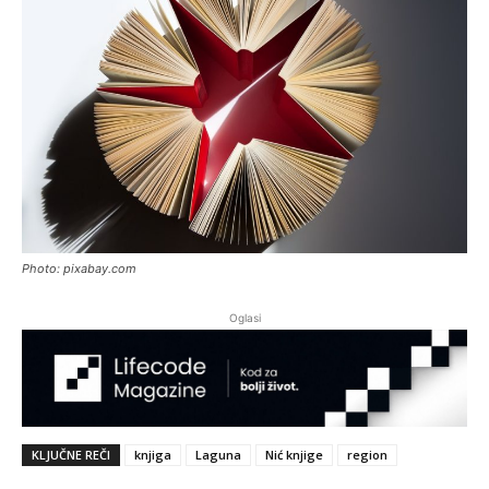
Photo: pixabay.com
Oglasi
KLJUČNE REČI
knjiga
Laguna
Nić knjige
region