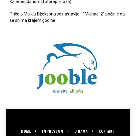
Kalemegdanom (fotoreportaža)
Priča o Majklu Džeksonu se nastavlja… “Michael 2” počinje da
se snima krajem godine
HOME
IMPRESSUM
O NAMA
KONTAKT