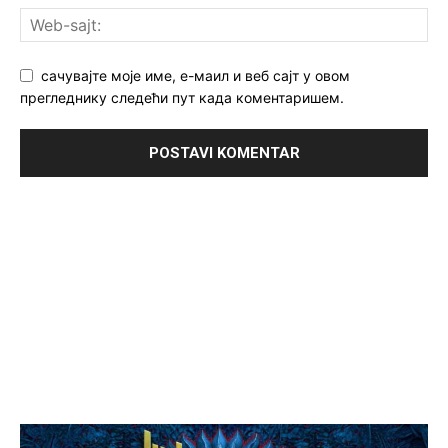
сачувајте моје име, е-маил и веб сајт у овом
прегледнику следећи пут када коментаришем.