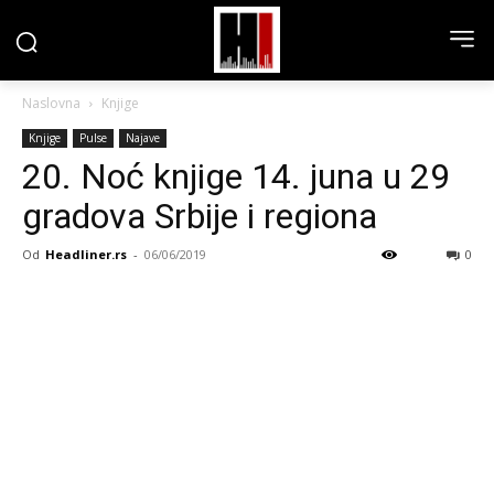
Naslovna
Knjige
Knjige
Pulse
Najave
20. Noć knjige 14. juna u 29
gradova Srbije i regiona
Od
Headliner.rs
-
06/06/2019
0