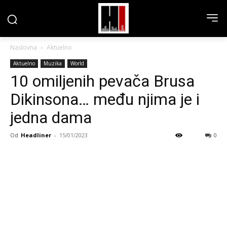
Naslovna
Aktuelno
Aktuelno
Muzika
World
10 omiljenih pevača Brusa
Dikinsona… među njima je i
jedna dama
Od
Headliner
-
15/01/2023
0