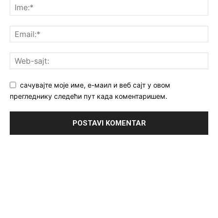
сачувајте моје име, е-маил и веб сајт у овом
прегледнику следећи пут када коментаришем.