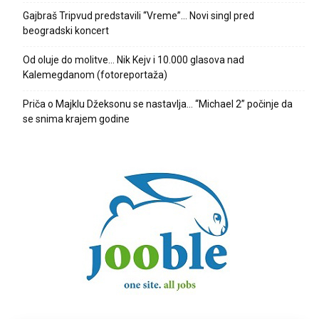
Gajbraš Tripvud predstavili “Vreme”… Novi singl pred
beogradski koncert
Od oluje do molitve… Nik Kejv i 10.000 glasova nad
Kalemegdanom (fotoreportaža)
Priča o Majklu Džeksonu se nastavlja… “Michael 2” počinje da
se snima krajem godine