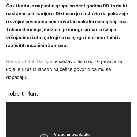
Čak i kada je napustio grupu na šest godina 90-ih da bi
nastavio solo karijeru, Dikinson je nastavio da pokazuje
u svojim pesmama neverovatan vokalni opseg koji ima.
Tokom decenija, muzičar je mnogo pričao o svojim
vršnjacima i uticaju koji su na njega imali umetnici iz
različitih muzičkih žanrova.
Rock and Roll Garage
je sastavio listu od 10 pevača za
koje je Brus Dikinson najčešće govorio da mu se
dopadaju.
Robert Plant