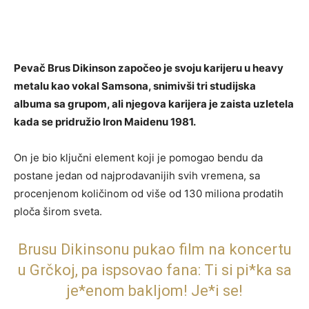
Pevač Brus Dikinson započeo je svoju karijeru u heavy
metalu kao vokal Samsona, snimivši tri studijska
albuma sa grupom, ali njegova karijera je zaista uzletela
kada se pridružio Iron Maidenu 1981.
On je bio ključni element koji je pomogao bendu da
postane jedan od najprodavanijih svih vremena, sa
procenjenom količinom od više od 130 miliona prodatih
ploča širom sveta.
Brusu Dikinsonu pukao film na koncertu
u Grčkoj, pa ispsovao fana: Ti si pi*ka sa
je*enom bakljom! Je*i se!