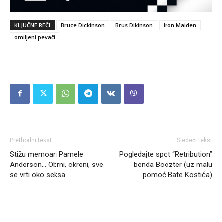
KLJUČNE REČI
Bruce Dickinson
Brus Dikinson
Iron Maiden
omiljeni pevači
Prethodni tekst
Sledeći tekst
Stižu memoari Pamele
Pogledajte spot “Retribution”
Anderson… Obrni, okreni, sve
benda Boozter (uz malu
se vrti oko seksa
pomoć Bate Kostića)