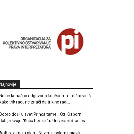
Najnovije
Nolan konačno odgovorio kritičarima: To što vidiš
kako trik radi, ne znači da trik ne radi…
Dobro došli u svet Princa tame… Ozi Ozborn
dobija svoju “Kuću horora” u Universal Studios
Anthrax imaju plan… Novim singlom najavili