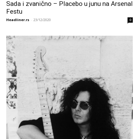
Sada i zvanično – Placebo u junu na Arsenal
Festu
Headliner.rs
-
23/12/2020
0