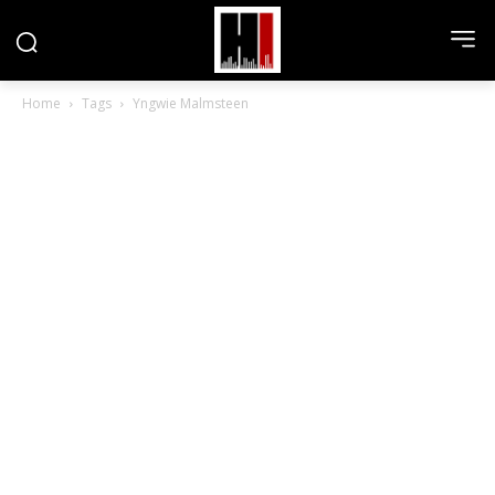
Home
Tags
Yngwie Malmsteen