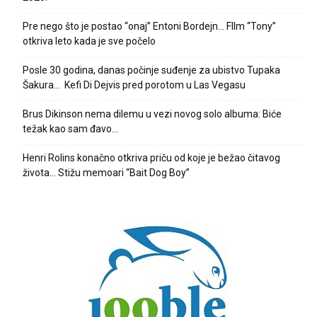
Pre nego što je postao “onaj” Entoni Bordejn… FIlm “Tony”
otkriva leto kada je sve počelo
Posle 30 godina, danas počinje suđenje za ubistvo Tupaka
Šakura… Kefi Di Dejvis pred porotom u Las Vegasu
Brus Dikinson nema dilemu u vezi novog solo albuma: Biće
težak kao sam đavo…
Henri Rolins konačno otkriva priču od koje je bežao čitavog
života… Stižu memoari “Bait Dog Boy”