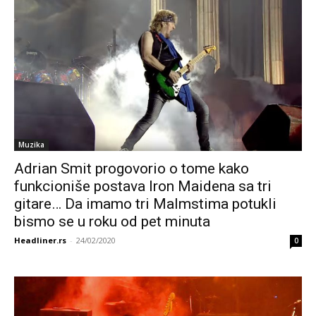
Muzika
Adrian Smit progovorio o tome kako
funkcioniše postava Iron Maidena sa tri
gitare… Da imamo tri Malmstima potukli
bismo se u roku od pet minuta
Headliner.rs
-
24/02/2020
0