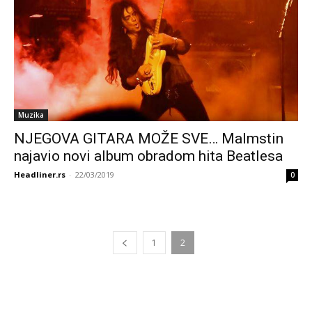
Muzika
NJEGOVA GITARA MOŽE SVE… Malmstin
najavio novi album obradom hita Beatlesa
Headliner.rs
-
22/03/2019
0
1
2