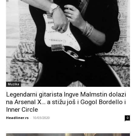
Muzika
Legendarni gitarista Ingve Malmstin dolazi
na Arsenal X… a stižu još i Gogol Bordello i
Inner Circle
Headliner.rs
-
10/03/2020
0