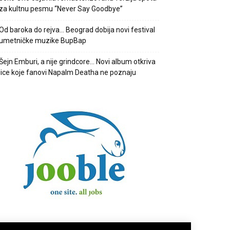
za kultnu pesmu “Never Say Goodbye”
Od baroka do rejva… Beograd dobija novi festival
umetničke muzike BupBap
Šejn Emburi, a nije grindcore… Novi album otkriva
lice koje fanovi Napalm Deatha ne poznaju