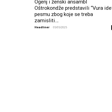
Ogenj i ženski ansambl
Oštrokondže predstavili “Vura ide
pesmu zbog koje se treba
zamisliti…
Headliner
-
05/05/2025