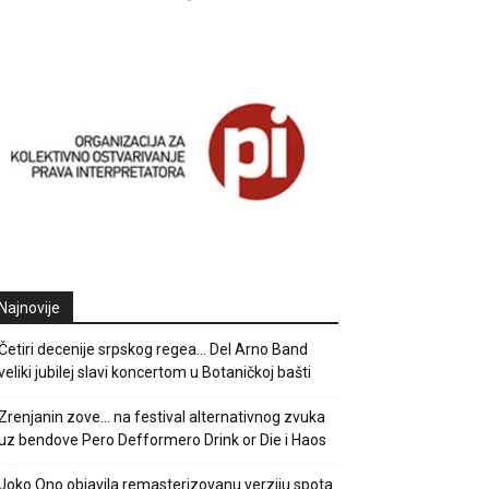
Najnovije
Četiri decenije srpskog regea… Del Arno Band
veliki jubilej slavi koncertom u Botaničkoj bašti
Zrenjanin zove… na festival alternativnog zvuka
uz bendove Pero Defformero Drink or Die i Haos
Joko Ono objavila remasterizovanu verziju spota